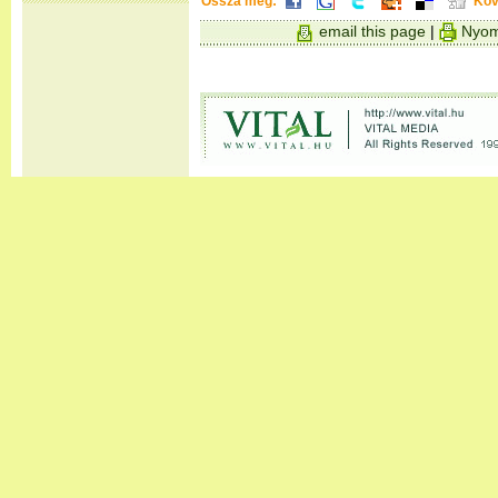
Ossza meg:
Köv
email this page
|
Nyom