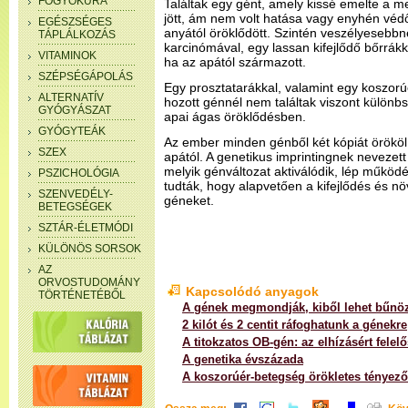
FOGYÓKÚRA
Találtak egy gént, amely kissé emelte a me
jött, ám nem volt hatása vagy enyhén védő
EGÉSZSÉGES
anyától öröklődött. Szintén veszélyesebbn
TÁPLÁLKOZÁS
karcinómával, egy lassan kifejlődő bőrrák
VITAMINOK
ha az apától származott.
SZÉPSÉGÁPOLÁS
Egy prosztatarákkal, valamint egy koszor
ALTERNATÍV
hozott génnél nem találtak viszont különbs
GYÓGYÁSZAT
apai ágas öröklődésben.
GYÓGYTEÁK
Az ember minden génből két kópiát örököl,
SZEX
apától. A genetikus imprintingnek nevezett
melyik génváltozat aktiválódik, lép működé
PSZICHOLÓGIA
tudták, hogy alapvetően a kifejlődés és n
SZENVEDÉLY-
géneket.
BETEGSÉGEK
SZTÁR-ÉLETMÓDI
KÜLÖNÖS SORSOK
AZ
ORVOSTUDOMÁNY
Kapcsolódó anyagok
TÖRTÉNETÉBŐL
A gének megmondják, kiből lehet bűnö
2 kilót és 2 centit ráfoghatunk a génekre
A titokzatos OB-gén: az elhízásért felel
A genetika évszázada
A koszorúér-betegség örökletes tényező