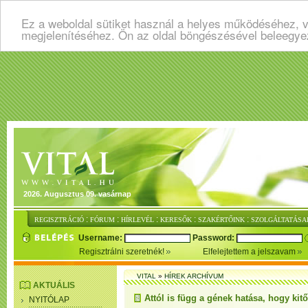
Ez a weboldal sütiket használ a helyes működéséhez, v
megjelenítéséhez. Ön az oldal böngészésével beleegye
2026. Augusztus 09. vasárnap
:
:
:
:
:
REGISZTRÁCIÓ
FÓRUM
HÍRLEVÉL
KERESŐK
SZAKÉRTŐINK
SZOLGÁLTATÁSA
Username:
Password:
Regisztrálni szeretnék!
Elfelejtettem a jelszavam
VITAL
»
HÍREK ARCHÍVUM
AKTUÁLIS
Attól is függ a gének hatása, hogy kitő
NYITÓLAP