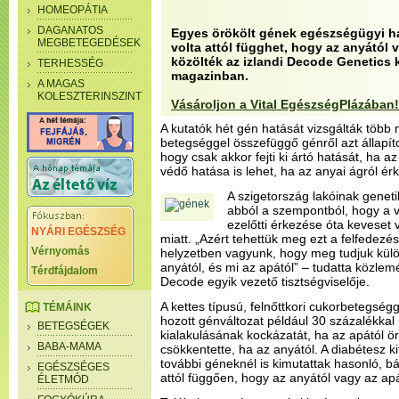
HOMEOPÁTIA
DAGANATOS
Egyes örökölt gének egészségügyi h
MEGBETEGEDÉSEK
volta attól függhet, hogy az anyától 
közölték az izlandi Decode Genetics 
TERHESSÉG
magazinban.
A MAGAS
KOLESZTERINSZINT
Vásároljon a Vital EgészségPlázában!
A kutatók hét gén hatását vizsgálták több m
betegséggel összefüggő génről azt állapí
hogy csak akkor fejti ki ártó hatását, ha a
védő hatása is lehet, ha az anyai ágról érk
A szigetország lakóinak genet
abból a szempontból, hogy a v
ezelőtti érkezése óta keveset 
NYÁRI EGÉSZSÉG
miatt. „Azért tehettük meg ezt a felfedezé
Vérnyomás
helyzetben vagyunk, hogy meg tudjuk külön
anyától, és mi az apától” – tudatta közle
Térdfájdalom
Decode egyik vezető tisztségviselője.
A kettes típusú, felnőttkori cukorbetegsé
TÉMÁINK
hozott génváltozat például 30 százalékkal
BETEGSÉGEK
kialakulásának kockázatát, ha az apától ö
BABA-MAMA
csökkentette, ha az anyától. A diabétesz k
további géneknél is kimutattak hasonló, bá
EGÉSZSÉGES
attól függően, hogy az anyától vagy az ap
ÉLETMÓD