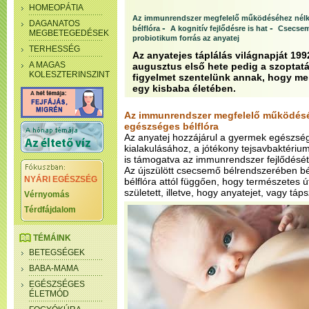
HOMEOPÁTIA
Az immunrendszer megfelelő működéséhez nélk
DAGANATOS
-
-
bélflóra
A kognitív fejlődésre is hat
Csecsem
MEGBETEGEDÉSEK
probiotikum forrás az anyatej
TERHESSÉG
Az anyatejes táplálás világnapját 199
A MAGAS
augusztus első hete pedig a szoptatás
KOLESZTERINSZINT
figyelmet szentelünk annak, hogy me
egy kisbaba életében.
Az immunrendszer megfelelő működésé
egészséges bélflóra
Az anyatej hozzájárul a gyermek egészség
kialakulásához, a jótékony tejsavbaktéri
is támogatva az immunrendszer fejlődésé
Az újszülött csecsemő bélrendszerében bé
NYÁRI EGÉSZSÉG
bélflóra attól függően, hogy természetes 
született, illetve, hogy anyatejet, vagy táps
Vérnyomás
Térdfájdalom
TÉMÁINK
BETEGSÉGEK
BABA-MAMA
EGÉSZSÉGES
ÉLETMÓD