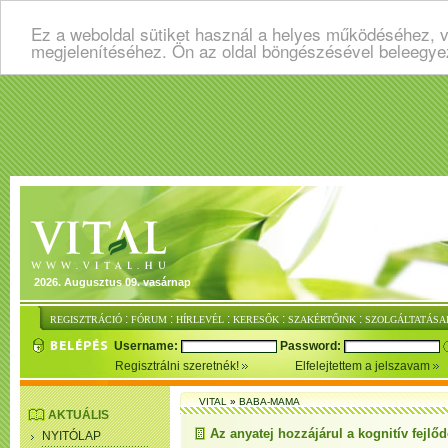
Ez a weboldal sütiket használ a helyes működéséhez, v
megjelenítéséhez. Ön az oldal böngészésével beleegye
2026. Augusztus 09. vasárnap
:
:
:
:
:
REGISZTRÁCIÓ
FÓRUM
HÍRLEVÉL
KERESŐK
SZAKÉRTŐINK
SZOLGÁLTATÁSA
Username:
Password:
Regisztrálni szeretnék!
Elfelejtettem a jelszavam
VITAL
»
BABA-MAMA
AKTUÁLIS
Az anyatej hozzájárul a kognitív fejlő
NYITÓLAP