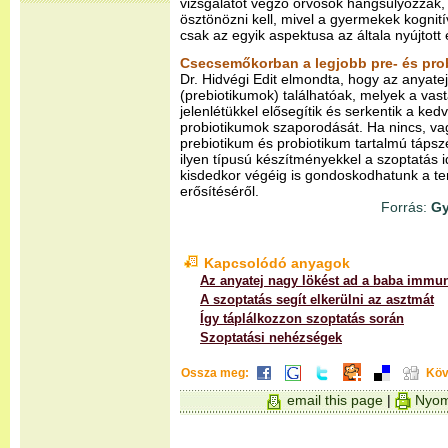
vizsgálatot végző orvosok hangsúlyozzák, 
ösztönözni kell, mivel a gyermekek kognit
csak az egyik aspektusa az általa nyújtott
Csecsemőkorban a legjobb pre- és prob
Dr. Hidvégi Edit elmondta, hogy az anyate
(prebiotikumok) találhatóak, melyek a vas
jelenlétükkel elősegítik és serkentik a ke
probiotikumok szaporodását. Ha nincs, va
prebiotikum és probiotikum tartalmú tápsz
ilyen típusú készítményekkel a szoptatás 
kisdedkor végéig is gondoskodhatunk a 
erősítéséről.
Forrás:
Gy
Kapcsolódó anyagok
Az anyatej nagy lökést ad a baba immu
A szoptatás segít elkerülni az asztmát
Így táplálkozzon szoptatás során
Szoptatási nehézségek
Ossza meg:
Köv
email this page
|
Nyom