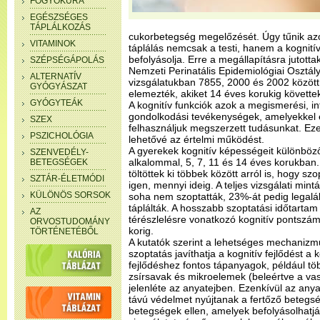
FOGYÓKÚRA
EGÉSZSÉGES
TÁPLÁLKOZÁS
cukorbetegség megelőzését. Úgy tűnik az
VITAMINOK
táplálás nemcsak a testi, hanem a kognitív
befolyásolja. Erre a megállapításra jutott
SZÉPSÉGÁPOLÁS
Nemzeti Perinatális Epidemiológiai Osztál
ALTERNATÍV
vizsgálatukban 7855, 2000 és 2002 között 
GYÓGYÁSZAT
elemezték, akiket 14 éves korukig követt
GYÓGYTEÁK
A kognitív funkciók azok a megismerési, i
gondolkodási tevékenységek, amelyekkel ér
SZEX
felhasználjuk megszerzett tudásunkat. Ez
PSZICHOLÓGIA
lehetővé az értelmi működést.
A gyerekek kognitív képességeit különböző
SZENVEDÉLY-
alkalommal, 5, 7, 11 és 14 éves korukban.
BETEGSÉGEK
töltöttek ki többek között arról is, hogy s
SZTÁR-ÉLETMÓDI
igen, mennyi ideig. A teljes vizsgálati mi
KÜLÖNÖS SORSOK
soha nem szoptatták, 23%-át pedig legalá
táplálták. A hosszabb szoptatási időtarta
AZ
térészlelésre vonatkozó kognitív pontszámo
ORVOSTUDOMÁNY
korig.
TÖRTÉNETÉBŐL
A kutatók szerint a lehetséges mechaniz
szoptatás javíthatja a kognitív fejlődést a 
fejlődéshez fontos tápanyagok, például töb
zsírsavak és mikroelemek (beleértve a vas, 
jelenléte az anyatejben. Ezenkívül az any
távú védelmet nyújtanak a fertőző betegs
betegségek ellen, amelyek befolyásolhatják