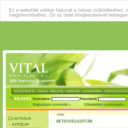
Ez a weboldal sütiket használ a helyes működéséhez, v
megjelenítéséhez. Ön az oldal böngészésével beleegye
2026. Augusztus 06. csütörtök
:
:
:
:
:
REGISZTRÁCIÓ
FÓRUM
HÍRLEVÉL
KERESŐK
SZAKÉRTŐINK
SZOLGÁLTATÁSA
Username:
Password:
Regisztrálni szeretnék!
Elfelejtettem a jelszavam
VITAL
AKTUÁLIS
BETEGSÉGSZÓTÁR
NYITÓLAP