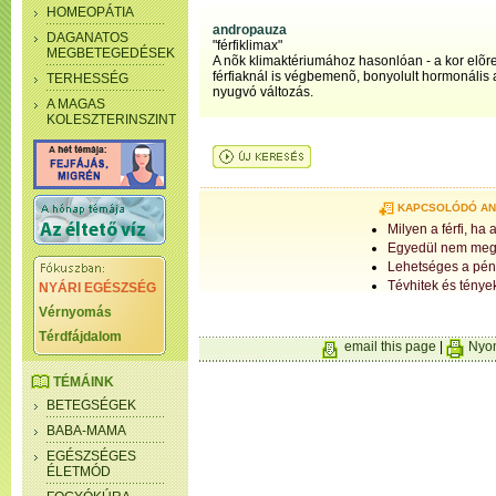
HOMEOPÁTIA
andropauza
DAGANATOS
"férfiklimax"
MEGBETEGEDÉSEK
A nõk klimaktériumához hasonlóan - a kor elõre
férfiaknál is végbemenõ, bonyolult hormonális
TERHESSÉG
nyugvó változás.
A MAGAS
KOLESZTERINSZINT
KAPCSOLÓDÓ A
Milyen a férfi, ha 
Egyedül nem megy
Lehetséges a pén
Tévhitek és tények
NYÁRI EGÉSZSÉG
Vérnyomás
Térdfájdalom
email this page
|
Nyom
TÉMÁINK
BETEGSÉGEK
BABA-MAMA
EGÉSZSÉGES
ÉLETMÓD