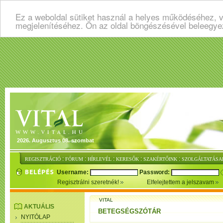
Ez a weboldal sütiket használ a helyes működéséhez, v
megjelenítéséhez. Ön az oldal böngészésével beleegye
2026. Augusztus 08. szombat
:
:
:
:
:
REGISZTRÁCIÓ
FÓRUM
HÍRLEVÉL
KERESŐK
SZAKÉRTŐINK
SZOLGÁLTATÁSA
Username:
Password:
Regisztrálni szeretnék!
Elfelejtettem a jelszavam
VITAL
AKTUÁLIS
BETEGSÉGSZÓTÁR
NYITÓLAP