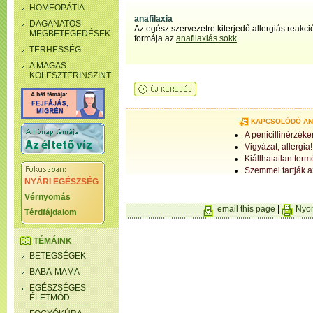
HOMEOPÁTIA
anafilaxia
DAGANATOS
Az egész szervezetre kiterjedő allergiás reakc
MEGBETEGEDÉSEK
formája az
anafilaxiás sokk
.
TERHESSÉG
A MAGAS
KOLESZTERINSZINT
KAPCSOLÓDÓ A
A penicillinérzéke
Vigyázat, allergia!
Kiállhatatlan term
Szemmel tartják az
NYÁRI EGÉSZSÉG
Vérnyomás
email this page
|
Nyom
Térdfájdalom
TÉMÁINK
BETEGSÉGEK
BABA-MAMA
EGÉSZSÉGES
ÉLETMÓD