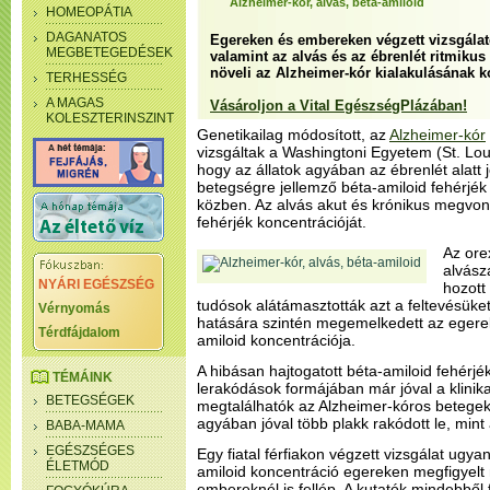
Alzheimer-kór, alvás, béta-amiloid
HOMEOPÁTIA
DAGANATOS
Egereken és embereken végzett vizsgálato
MEGBETEGEDÉSEK
valamint az alvás és az ébrenlét ritmiku
növeli az Alzheimer-kór kialakulásának k
TERHESSÉG
A MAGAS
Vásároljon a Vital EgészségPlázában!
KOLESZTERINSZINT
Genetikailag módosított, az
Alzheimer-kór
vizsgáltak a Washingtoni Egyetem (St. Loui
hogy az állatok agyában az ébrenlét alatt 
betegségre jellemző béta-amiloid fehérjék 
közben. Az alvás akut és krónikus megvo
fehérjék koncentrációját.
Az ore
alvász
NYÁRI EGÉSZSÉG
hozott
tudósok alátámasztották azt a feltevésüke
Vérnyomás
hatására szintén megemelkedett az egere
Térdfájdalom
amiloid koncentrációja.
A hibásan hajtogatott béta-amiloid fehérjé
TÉMÁINK
lerakódások formájában már jóval a klinikai
BETEGSÉGEK
megtalálhatók az Alzheimer-kóros betegek
agyában jóval több plakk rakódott le, mint 
BABA-MAMA
EGÉSZSÉGES
Egy fiatal férfiakon végzett vizsgálat ugya
ÉLETMÓD
amiloid koncentráció egereken megfigyel
embereknél is fellép. A kutatók mindebből f