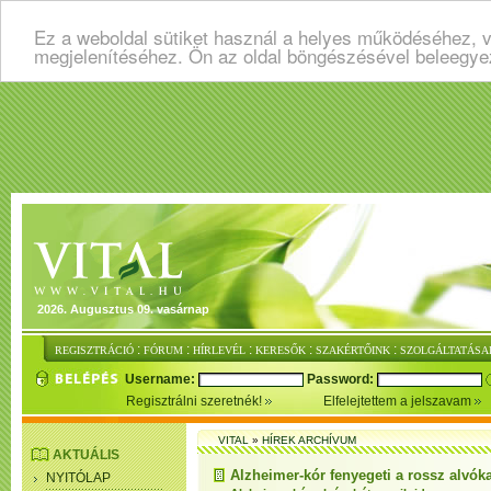
Ez a weboldal sütiket használ a helyes működéséhez, v
megjelenítéséhez. Ön az oldal böngészésével beleegye
2026. Augusztus 09. vasárnap
:
:
:
:
:
REGISZTRÁCIÓ
FÓRUM
HÍRLEVÉL
KERESŐK
SZAKÉRTŐINK
SZOLGÁLTATÁSA
Username:
Password:
Regisztrálni szeretnék!
Elfelejtettem a jelszavam
VITAL
»
HÍREK ARCHÍVUM
AKTUÁLIS
Alzheimer-kór fenyegeti a rossz alvóka
NYITÓLAP