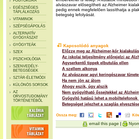
FOGYÓKÚRA
alvászavar elősegítheti az Alzheimer kiala
EGÉSZSÉGES
pedig ennek megfelelően lassíthatja a pla
TÁPLÁLKOZÁS
betegség lefolyását.
VITAMINOK
SZÉPSÉGÁPOLÁS
ALTERNATÍV
GYÓGYÁSZAT
GYÓGYTEÁK
Kapcsolódó anyagok
Előzze meg az Alzheimer-kór kialakulás
SZEX
Az iskolai teljesítmény előrejelzi az Alz
PSZICHOLÓGIA
Agyserkentő tippek elbutulás ellen
SZENVEDÉLY-
A szellem alkonya
BETEGSÉGEK
Az alvászavar agyi keringészavar tünete
SZTÁR-ÉLETMÓDI
Ha nem jön az álom
KÜLÖNÖS SORSOK
Ahogy eszik, úgy alszik
AZ
Nem gyógyítható őssejtekkel az Alzheim
ORVOSTUDOMÁNY
Gyógyító hatású lehet a mobiltelefonok
TÖRTÉNETÉBŐL
Betegséget jelezhet a szaglás elvesztés
Ossza meg:
Köv
email this page
|
Nyom