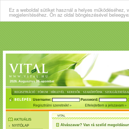
Ez a weboldal sütiket használ a helyes működéséhez, v
megjelenítéséhez. Ön az oldal böngészésével beleegye
2026. Augusztus 08. szombat
:
:
:
:
:
REGISZTRÁCIÓ
FÓRUM
HÍRLEVÉL
KERESŐK
SZAKÉRTŐINK
SZOLGÁLTATÁSA
Username:
Password:
Regisztrálni szeretnék!
Elfelejtettem a jelszavam
VITAL
AKTUÁLIS
Alvászavar? Van rá szelíd megoldásun
NYITÓLAP