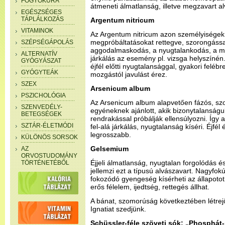
FOGYÓKÚRA
átmeneti álmatlanság, illetve megzavart a
EGÉSZSÉGES
TÁPLÁLKOZÁS
Argentum nitricum
VITAMINOK
Az Argentum nitricum azon személyiségek 
megpróbáltatásokat rettegve, szorongással
SZÉPSÉGÁPOLÁS
aggodalmaskodás, a nyugtalankodás, a m
ALTERNATÍV
járkálás az esemény pl. vizsga helyszínén
GYÓGYÁSZAT
éjfél előtti nyugtalansággal, gyakori feléb
GYÓGYTEÁK
mozgástól javulást érez.
SZEX
Arsenicum album
PSZICHOLÓGIA
Az Arsenicum album alapvetően fázós, sz
SZENVEDÉLY-
egyéneknek ajánlott, akik bizonytalanság
BETEGSÉGEK
rendrakással próbálják ellensúlyozni. Így 
SZTÁR-ÉLETMÓDI
fel-alá járkálás, nyugtalanság kíséri. Éjfél 
legrosszabb.
KÜLÖNÖS SORSOK
Gelsemium
AZ
ORVOSTUDOMÁNY
Éjjeli álmatlanság, nyugtalan forgolódás 
TÖRTÉNETÉBŐL
jellemzi ezt a típusú alvászavart. Nagyfok
fokozódó gyengeség kísérheti az állapoto
erős félelem, ijedtség, rettegés állhat.
A bánat, szomorúság következtében létrej
Ignatiat szedjünk.
Schüssler-féle szöveti sók: „Phosphát