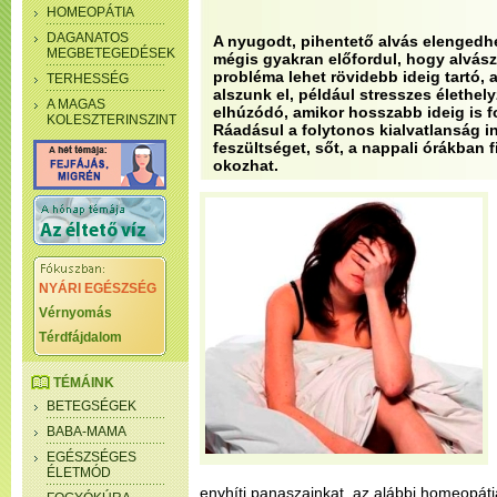
HOMEOPÁTIA
DAGANATOS
A nyugodt, pihentető alvás elengedh
MEGBETEGEDÉSEK
mégis gyakran előfordul, hogy alvás
probléma lehet rövidebb ideig tartó,
TERHESSÉG
alszunk el, például stresszes élethely
A MAGAS
elhúzódó, amikor hosszabb ideig is f
KOLESZTERINSZINT
Ráadásul a folytonos kialvatlanság i
feszültséget, sőt, a nappali órákban 
okozhat.
NYÁRI EGÉSZSÉG
Vérnyomás
Térdfájdalom
TÉMÁINK
BETEGSÉGEK
BABA-MAMA
EGÉSZSÉGES
ÉLETMÓD
enyhíti panaszainkat, az alábbi homeopát