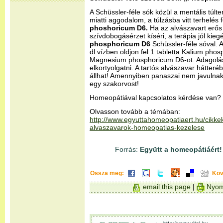
A Schüssler-féle sók közül a mentális túlt
miatti aggodalom, a túlzásba vitt terhelés
phoshoricum D6.
Ha az alvászavart erős
szívdobogásérzet kíséri, a terápia jól kieg
phosphoricum D6
Schüssler-féle sóval. 
dl vízben oldjon fel 1 tabletta Kalium pho
Magnesium phosphoricum D6-ot. Adagolás: 
elkortyolgatni. A tartós alvászavar hátter
állhat! Amennyiben panaszai nem javulnak
egy szakorvost!
Homeopátiával kapcsolatos kérdése van? 
Olvasson tovább a témában:
http://www.egyuttahomeopatiaert.hu/cikke
alvaszavarok-homeopatias-kezelese
Forrás:
Együtt a homeopátiáért!
Ossza meg:
Köv
email this page
|
Nyom