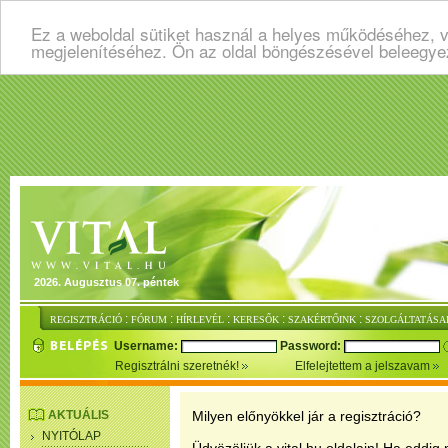
Ez a weboldal sütiket használ a helyes működéséhez, v
megjelenítéséhez. Ön az oldal böngészésével beleegye
2026. Augusztus 07. péntek
:
:
:
:
:
REGISZTRÁCIÓ
FÓRUM
HÍRLEVÉL
KERESŐK
SZAKÉRTŐINK
SZOLGÁLTATÁSA
Username:
Password:
Regisztrálni szeretnék!
Elfelejtettem a jelszavam
AKTUÁLIS
Milyen előnyökkel jár a regisztráció?
NYITÓLAP