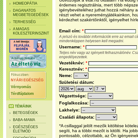
Üdvözöljük a vital.hu oldalain! Ha eddi
HOMEOPÁTIA
érdemes regisztrálnia, mert több népsze
igénybevételéhez juthat hozzá néhány ada
DAGANATOS
részt vehet a nyereményjátékainkon, ho
MEGBETEGEDÉSEK
kérdezhet szakértőinktől, igényelhet hírl
TERHESSÉG
A MAGAS
Email cím:
*
KOLESZTERINSZINT
A jelszó és további információk erre az email 
mindenképpen helyesen kell megadni.
Username:
*
Teljes név vagy az igényelt felhasználónév. C
engedélyezettek.
Vezetéknév:
*
Keresztnév:
*
Neme:
NYÁRI EGÉSZSÉG
Születési dátum:
Vérnyomás
Térdfájdalom
Végzettsége:
Foglalkozása:
TÉMÁINK
Lakhelye:
BETEGSÉGEK
Családi állapota:
BABA-MAMA
*A csillaggal jelölt mezők kitöltése köt
EGÉSZSÉGES
segíti, ha a többi mezőt is kitölti. Ha j
ÉLETMÓD
pontosabb, célzottabb, az Ön igényeine