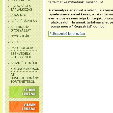
FOGYÓKÚRA
tartalmat készíthetünk. Köszönjük!
EGÉSZSÉGES
TÁPLÁLKOZÁS
A személyes adatokat a vital.hu a szemé
figyelembevételével kezeli, azokat har
VITAMINOK
elérhetővé és nem adja ki. Kérjük, olvas
SZÉPSÉGÁPOLÁS
nyilatkozatot. Ha annak tartalmával egye
nyomja meg a "Regisztrálj!" gombot!
ALTERNATÍV
GYÓGYÁSZAT
GYÓGYTEÁK
SZEX
PSZICHOLÓGIA
SZENVEDÉLY-
BETEGSÉGEK
SZTÁR-ÉLETMÓDI
KÜLÖNÖS SORSOK
AZ
ORVOSTUDOMÁNY
TÖRTÉNETÉBŐL