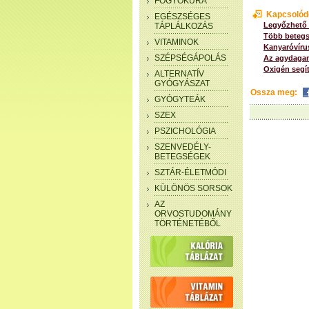
FOGYÓKÚRA
Kapcsolód
EGÉSZSÉGES
Legyőzhető 
TÁPLÁLKOZÁS
Több betegs
VITAMINOK
Kanyaróvíru
SZÉPSÉGÁPOLÁS
Az agydaga
Oxigén segí
ALTERNATÍV
GYÓGYÁSZAT
Ossza meg:
GYÓGYTEÁK
SZEX
PSZICHOLÓGIA
SZENVEDÉLY-
BETEGSÉGEK
SZTÁR-ÉLETMÓDI
KÜLÖNÖS SORSOK
AZ
ORVOSTUDOMÁNY
TÖRTÉNETÉBŐL