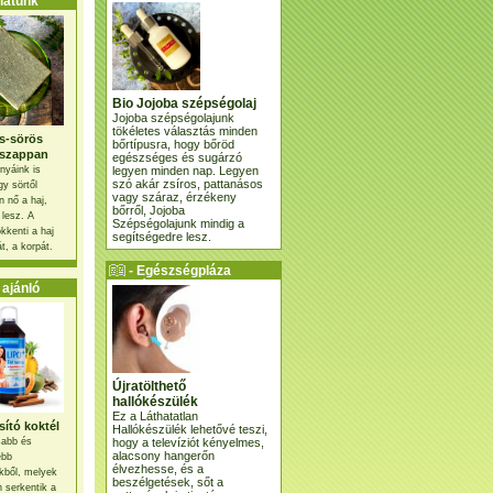
atunk
Bio Jojoba szépségolaj
Jojoba szépségolajunk
tökéletes választás minden
s-sörös
bőrtípusra, hogy bőröd
szappan
egészséges és sugárzó
legyen minden nap. Legyen
nyáink is
szó akár zsíros, pattanásos
gy sörtől
vagy száraz, érzékeny
 nő a haj,
bőrről, Jojoba
 lesz. A
Szépségolajunk mindig a
kkenti a haj
segítségedre lesz.
t, a korpát.
- Egészségpláza
ajánlatunk -
ajánló
Újratölthető
hallókészülék
Ez a Láthatatlan
ító koktél
Hallókészülék lehetővé teszi,
hogy a televíziót kényelmes,
osabb és
alacsony hangerőn
ebb
élvezhesse, és a
kből, melyek
beszélgetések, sőt a
 serkentik a