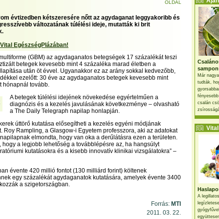
Ajánl
OLDAL
rom évtizedben kétszeresére nőtt az agydaganat leggyakoribb és
esszívebb változatának túlélési ideje, mutatták ki brit
k.
 Vital EgészségPlázában!
 multiforme (GBM) az agydaganatos betegségek 17 százalékát teszi
Csaláno
sztizált betegek kevesebb mint 4 százaléka marad életben a
sampon
apítása után öt évvel. Ugyanakkor ez az arány sokkal kedvezőbb,
Már nagya
dékkel ezelőtt: 30 éve az agydaganatos betegek kevesebb mint
tudták, ho
at hónapnál tovább.
gyorsabban
fényesebb
A betegek túlélési idejének növekedése egyértelműen a
csalán csö
diagnózis és a kezelés javulásának következménye – olvasható
zsírosságá
a The Daily Telegraph napilap honlapján.
kerek úttörő kutatása elősegítheti a kezelés egyéni módjának
Vital 
. Roy Rampling, a Glasgow-i Egyetem professzora, aki az adatokat
t napilapnak elmondta, hogy van oka a derűlátásra ezen a területen.
 hogy a legjobb lehetőség a továbblépésre az, ha hangsúlyt
ratóriumi kutatásokra és a kisebb innovatív klinikai vizsgálatokra” –
n évente 420 millió fontot (130 milliárd forint) költenek
Ennek egy százalékát agydaganatok kutatására, amelyek évente 3400
kozzák a szigetországban.
Haslapos
A legillat
Forrás:
MTI
legízletes
gyógyfűve
2011. 03. 22.
együttesen