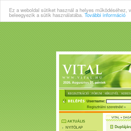
Ez a weboldal sütiket használ a helyes működéséhez, 
beleegyezik a sütik használatába.
További információ
2026. Augusztus 07. péntek
:
:
:
REGISZTRÁCIÓ
FÓRUM
HÍRLEVÉL
KERES
Username:
Regisztrálni szeretnék!
VITAL
»
DAGA
AKTUÁLIS
Duplájára
NYITÓLAP