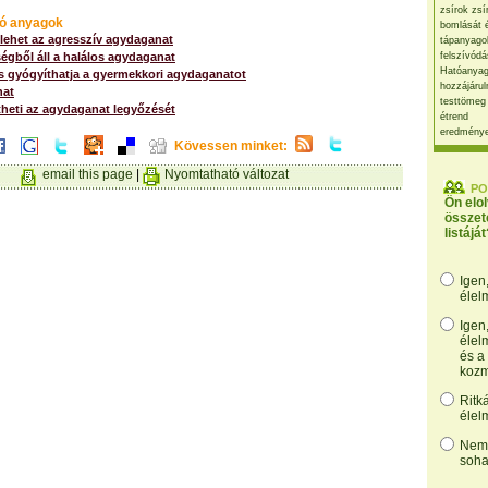
zsírok zsí
ó anyagok
bomlását 
lehet az agresszív agydaganat
tápanyago
égből áll a halálos agydaganat
felszívódá
Hatóanyag
s gyógyíthatja a gyermekkori agydaganatot
hozzájárul
nat
testtömeg
theti az agydaganat legyőzését
étrend
eredmény
Kövessen minket:
email this page
|
Nyomtatható változat
PO
Ön elo
összet
listáját
Igen
élel
Igen
élel
és a
kozm
Ritk
élel
Nem,
soha