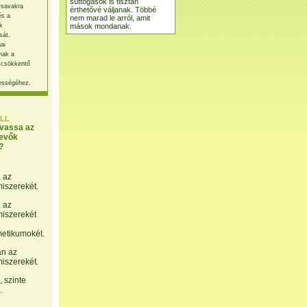
suttogások is tisztán
rsavakra
érthetővé váljanak. Többé
és a
nem marad le arról, amit
mások mondanak.
k
sát.
ai
nak a
 csökkentő
ességéhez.
LL
lvassa az
evők
?
, az
miszerekét.
, az
miszerekét
etikumokét.
án az
miszerekét.
 szinte
.