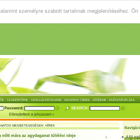
valamint személyre szabott tartalmak megjelenítéséhez. Ön
:
:
:
:
:
ŐK
SZAKÉRTŐINK
SZOLGÁLTATÁSAINK
HASZNOS CÍMEK
JÁTÉKOK
EGÉSZSÉGPLÁZA
Password:
SEARCH:
Elfelejtettem a jelszavam
NATOS MEGBETEGEDÉSEK: HÍREK
Navigác
 nőtt mára az agydaganat túlélési ideje
A fül e
1 .