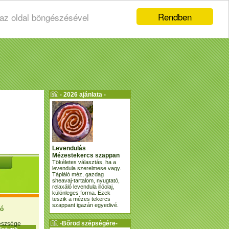
Rendben
 az oldal böngészésével
- 2026 ajánlata -
Levendulás
Mézestekercs szappan
Tökéletes választás, ha a
levendula szerelmese vagy.
Tápláló méz, gazdag
sheavaj-tartalom, nyugtató,
relaxáló levendula illóolaj,
különleges forma. Ezek
teszik a mézes tekercs
szappant igazán egyedivé.
ió
-Bőröd szépségére-
gészsége