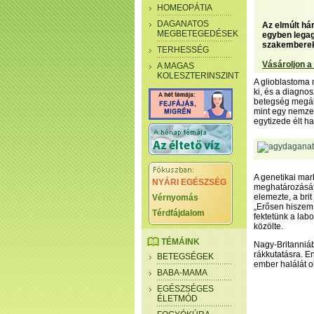
HOMEOPÁTIA
DAGANATOS
Az elmúlt há
MEGBETEGEDÉSEK
egyben legagr
szakembere
TERHESSÉG
Vásároljon a
A MAGAS
KOLESZTERINSZINT
A glioblastoma
ki, és a diagno
betegség megáll
mint egy nemze
egytizede élt h
A genetikai mar
NYÁRI EGÉSZSÉG
meghatározását
elemezte, a bri
Vérnyomás
„Erősen hiszem,
Térdfájdalom
fektetünk a labo
közölte.
TÉMÁINK
Nagy-Britanniába
rákkutatásra. 
BETEGSÉGEK
ember halálát o
BABA-MAMA
EGÉSZSÉGES
ÉLETMÓD