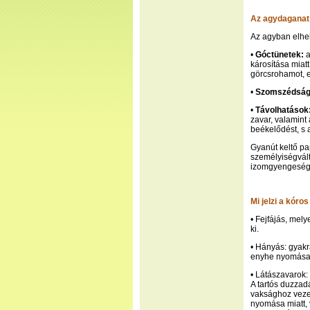
Az agydaganat 
Az agyban elhel
•
Góctünetek:
a
károsítása miatt
görcsrohamot, e
•
Szomszédsági
•
Távolhatások
zavar, valamint
beékelődést, s 
Gyanút keltő pa
személyiségvál
izomgyengeség,
Mi jelzi a kór
• Fejfájás, mely
ki.
• Hányás: gyakr
enyhe nyomása
• Látászavarok:
A tartós duzza
vaksághoz vezet
nyomása miatt, 