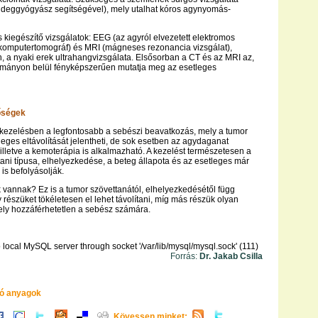
ideggyógyász segítségével), mely utalhat kóros agynyomás-
s kiegészítő vizsgálatok: EEG (az agyról elvezetett elektromos
(komputertomográf) és MRI (mágneses rezonancia vizsgálat),
 a nyaki erek ultrahangvizsgálata. Elsősorban a CT és az MRI az,
ományon belül fényképszerűen mutatja meg az esetleges
őségek
kezelésben a legfontosabb a sebészi beavatkozás, mely a tumor
leges eltávolítását jelentheti, de sok esetben az agydaganat
illetve a kemoterápia is alkalmazható. A kezelést természetesen a
ani típusa, elhelyezkedése, a beteg állapota és az esetleges már
is befolyásolják.
k vannak? Ez is a tumor szövettanától, elhelyezkedésétől függ
 részüket tökéletesen el lehet távolítani, míg más részük olyan
ely hozzáférhetetlen a sebész számára.
 local MySQL server through socket '/var/lib/mysql/mysql.sock' (111)
Forrás:
Dr. Jakab Csilla
ó anyagok
Kövessen minket: