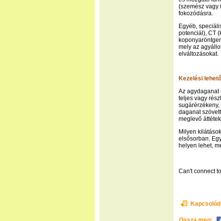
(szemész vagy 
fokozódásra.
Egyéb, speciáli
potenciál), CT 
koponyaröntgen,
mely az agyáll
elváltozásokat.
Kezelési lehet
Az agydaganat 
teljes vagy rész
sugárérzékeny, 
daganat szövett
meglevő áttétek 
Milyen kilátáso
elsősorban. Egy
helyen lehet, m
Can't connect to
Kapcsolód
Ossza meg: