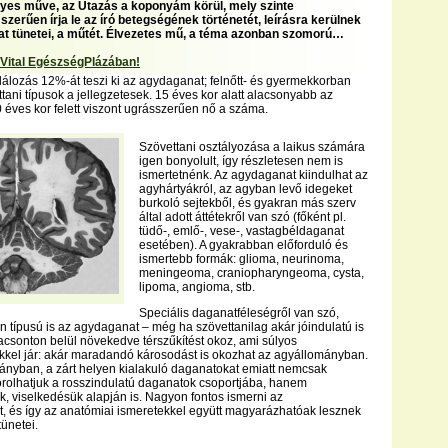
gyes műve, az Utazás a koponyám körül, mely szinte
erűen írja le az író betegségének történetét, leírásra kerülnek
t tünetei, a műtét. Élvezetes mű, a téma azonban szomorú…
 Vital EgészségPlázában!
álozás 12%-át teszi ki az agydaganat; felnőtt- és gyermekkorban
ani típusok a jellegzetesek. 15 éves kor alatt alacsonyabb az
0 éves kor felett viszont ugrásszerűen nő a száma.
Szövettani osztályozása a laikus számára
igen bonyolult, így részletesen nem is
ismertetnénk. Az agydaganat kiindulhat az
agyhártyákról, az agyban levő idegeket
burkoló sejtekből, és gyakran más szerv
által adott áttétekről van szó (főként pl.
tüdő-, emlő-, vese-, vastagbéldaganat
esetében). A gyakrabban előforduló és
ismertebb formák: glioma, neurinoma,
meningeoma, craniopharyngeoma, cysta,
lipoma, angioma, stb.
Speciális daganatféleségről van szó,
n típusú is az agydaganat – még ha szövettanilag akár jóindulatú is
acsonton belül növekedve térszűkítést okoz, ami súlyos
kel jár: akár maradandó károsodást is okozhat az agyállományban.
ányban, a zárt helyen kialakuló daganatokat emiatt nemcsak
orolhatjuk a rosszindulatú daganatok csoportjába, hanem
, viselkedésük alapján is. Nagyon fontos ismerni az
, és így az anatómiai ismeretekkel együtt magyarázhatóak lesznek
ünetei.