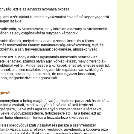
onyság: ezt is az agytörzs nyomása okozza.
, ami azért alakul ki, mert a nyakizmokat és a hátsó koponyagödröt
egek látják el.
radicardia, szívritmuszavar, mely kórosan alacsony szívfrekvenciát
ztében az agy oxigénellátása súlyosan károsodik.
osabb tünetek, melyeket az orvos azonnal keres és a kóros
ás fokozódásra utalhat: tarkómerevség–tarkókötöttség, fejfájás,
oblémák, a szív frekvenciájának csökkenése, aluszékonyság.
ersze azt is, hogy a kóros agynyomás-fokozódás nemcsak az
tei lehetnek, számos olyan agyi kórkép létezik, mely differenciál-
roblémát vet fel. Mindenesetre a kórképek lehetnek jellegzetesek (pl.
, ennek ellenére részletes és gyors kivizsgálásra van szükség. A
 hirtelen, hevesen jelentkeznek, de nemegyszer lassabban,
ban, megnehezítve a diagnosztikát.
épcsői
amennyiben a beteg magánál van) a részletes panaszok összeírása,
ind a családi, mind az egyéni) felvétele, rá kell kérdezni
ségekre, illetve más agyi és egyéb szervrendszeri eltérésekre,
kre, gyógyszerszedésre, fertőzésekre stb. Ha a beteg ezt az
nem tudja elmondani, fontos a hozzátartozó kikérdezése.
szletes ideggyógyászati vizsgálat (és persze a szervrendszer
otának vizsgálata), a reflexek, végtagok, agyidegek, a koponya érző
cióinak vizsgálata. Szükséges a szemfenék sürgős vizsgálata