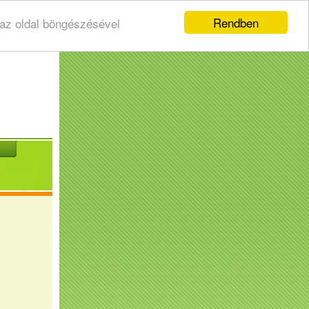
Rendben
 az oldal böngészésével