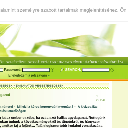
valamint személyre szabott tartalmak megjelenítéséhez. Ön
:
:
:
:
:
ŐK
SZAKÉRTŐINK
SZOLGÁLTATÁSAINK
HASZNOS CÍMEK
JÁTÉKOK
EGÉSZSÉGPLÁZA
Password:
SEARCH:
Elfelejtettem a jelszavam
EGSÉGEK
»
DAGANATOS MEGBETEGEDÉSEK
ganat
1 .
OLDAL
-
-
 tünetei
Mi jelzi a kóros koponyaűri nyomást?
A kivizsgálás
elési lehetőségek
 jut az ember eszébe, ha ezt a szót hallja: agydaganat. Rettegünk
 sokan tudunk a következményekről és tünetekről, és hányszor
, amikor fáj a fejünk… Talán legismertebb irodalmi vonatkozása