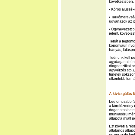
következtében.
• Kóros aluszék
• Tarkómerevség
ugyanazok az id
• Úgynevezett b
jelent, követke
Tehát a legfont
koponyaűri nyom
hányás, látáspr
Tudnunk kell p
agydaganat tüne
diagnosztikai p
agyvérzés stb.)
tünetek sokszor
elkentebb formá
A kivizsgálás l
Legfontosabb (
a kórelőzmény (m
daganatos beteg
munkakörülménye
állapota miatt 
Ezt követi a ré
általános állap
és mozgató funk