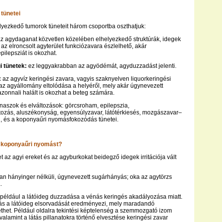
tünetei
yezkedő tumorok tüneteit három csoportba oszthatjuk:
z agydaganat közvetlen közelében elhelyezkedő struktúrák, idegek
 az elroncsolt agyterület funkciózavara észlelhető, akár
pilepsziát is okozhat.
 tünetek:
ez leggyakrabban az agyödémát, agyduzzadást jelenti.
:
az agyvíz keringési zavara, vagyis szaknyelven liquorkeringési
 az agyállomány eltolódása a helyéről, mely akár úgynevezett
azonnali halált is okozhat a beteg számára.
naszok és elváltozások: görcsroham, epilepszia,
tozás, aluszékonyság, egyensúlyzavar, látótérkiesés, mozgászavar–
 és a koponyaűri nyomásfokozódás tünetei.
os koponyaűri nyomást?
et az agyi ereket és az agyburkokat beidegző idegek irritációja vált
an hányinger nélküli, úgynevezett sugárhányás; oka az agytörzs
.
 például a látóideg duzzadása a vénás keringés akadályozása miatt.
dás a látóideg elsorvadását eredményezi, mely maradandó
het. Például oldalra tekintési képtelenség a szemmozgató izom
valamint a látás pillanatokra történő elvesztése keringési zavar