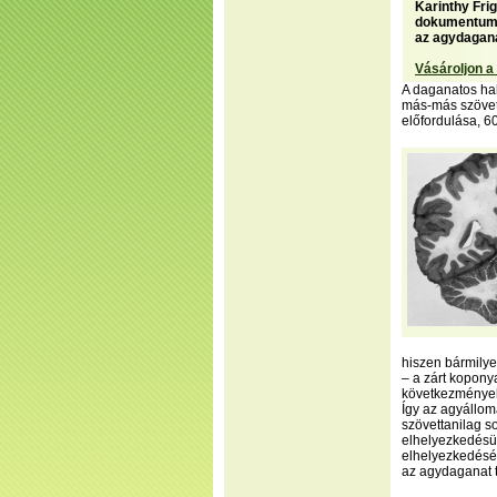
Karinthy Fri
dokumentumsz
az agydagana
Vásároljon a
A daganatos hal
más-más szövett
előfordulása, 6
hiszen bármilye
– a zárt kopony
következmények
Így az agyállom
szövettanilag s
elhelyezkedésük
elhelyezkedését
az agydaganat t