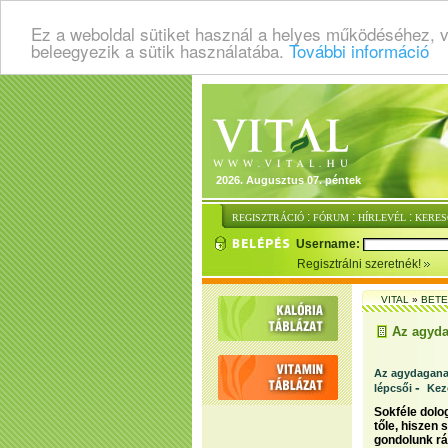
Ez a weboldal sütiket használ a helyes működéséhez, 
beleegyezik a sütik használatába.
További információ
2026. Augusztus 07. péntek
:
:
:
REGISZTRÁCIÓ
FÓRUM
HÍRLEVÉL
KERES
Username:
Regisztrálni szeretnék!
VITAL
»
BET
Az agyda
Az agydaganat
-
lépcsői
Kez
Sokféle dolog
tőle, hiszen
gondolunk rá