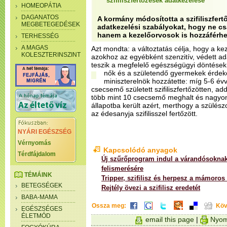
szifiliszfertőzések adatkezelése
HOMEOPÁTIA
DAGANATOS
A kormány módosította a szifiliszfer
MEGBETEGEDÉSEK
adatkezelési szabályokat, hogy ne cs
hanem a kezelőorvosok is hozzáférh
TERHESSÉG
A MAGAS
Azt mondta: a változtatás célja, hogy a k
KOLESZTERINSZINT
azokhoz az egyébként szenzitív, védett a
teszik a megfelelő egészségügyi döntése
nők és a születendő gyermekek érde
miniszterelnök hozzátette: míg 5-6 évv
csecsemő született szifiliszfertőzötten, a
több mint 10 csecsemő meghalt és nagyo
állapotba került azért, merthogy a szülés
az édesanyja szifilisszel fertőzött.
NYÁRI EGÉSZSÉG
Vérnyomás
Kapcsolódó anyagok
Térdfájdalom
Új szűrőprogram indul a várandósoknak a
felismerésére
TÉMÁINK
Tripper, szifilisz és herpesz a mámoros
BETEGSÉGEK
Rejtély övezi a szifilisz eredetét
BABA-MAMA
Ossza meg:
Köv
EGÉSZSÉGES
ÉLETMÓD
email this page
|
Nyom