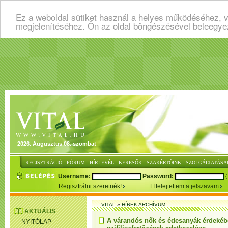
Ez a weboldal sütiket használ a helyes működéséhez, v
megjelenítéséhez. Ön az oldal böngészésével beleegye
2026. Augusztus 08. szombat
:
:
:
:
:
REGISZTRÁCIÓ
FÓRUM
HÍRLEVÉL
KERESŐK
SZAKÉRTŐINK
SZOLGÁLTATÁSA
Username:
Password:
Regisztrálni szeretnék!
Elfelejtettem a jelszavam
VITAL
»
HÍREK ARCHÍVUM
AKTUÁLIS
A várandós nők és édesanyák érdeké
NYITÓLAP