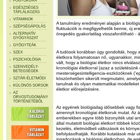
FOGYÓKÚRA
EGÉSZSÉGES
TÁPLÁLKOZÁS
VITAMINOK
A tanulmány eredményei alapján a biológi
SZÉPSÉGÁPOLÁS
fluktuációk is megfigyelhetők benne, új er
ALTERNATÍV
öregedés gyakorlatilag visszafordítható - á
GYÓGYÁSZAT
GYÓGYTEÁK
A tudósok korábban úgy gondolták, hogy az
SZEX
életkora folyamatosan nő, ugyanakkor, mi
PSZICHOLÓGIA
vált, hogy a biológiai életkor nincs elvála
SZENVEDÉLY-
kronológiai életkorral (azaz a születésünk ó
BETEGSÉGEK
mesterségesintelligencia-eszközöknek ('e
SZTÁR-ÉLETMÓDI
köszönhetően sikerült megmutatni, amely
tanulnak és olyan matematikai modelleket
KÜLÖNÖS SORSOK
életkor előrejelzésére.
AZ
ORVOSTUDOMÁNY
TÖRTÉNETÉBŐL
Az egyének biológiailag idősebbek vagy fi
amennyit kronológiai életkoruk mutat. Az 
emberekben egyre több bizonyíték utal arr
által mutatott biológiai életkort többek k
kezelés, életmódbeli változások és környez
befolyásolhatják. Korábbi kutatások már ut
ingadozások a biológiai életkorban, de eg