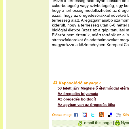
"Mivel a terhesség alatt olyan időskori bet
cukorbetegség vagy szívbetegség, egy kor
hogy a terhesség modellezhetné az öreg
azzal, hogy az öregedésórákkal növekvő bio
terhesség alatt. A legizgalmasabb számom
kiderült, hogy a terhesség után 6-8 héttel
biológiai életkor (azaz az a gépi tanulási mo
Először nem értettük, miért történik ez a 
stresszfaktorokat és adathalmazokat megvi
magyarázza a közleményben Kerepesi Cs
Kapcsolódó anyagok
50 felett jár? Megfelelő életmóddal elér
Az öregedés folyamata
Az öregedés boldogít
Az agyban van az öregedés titka
Ossza meg:
Köv
email this page
|
Nyom