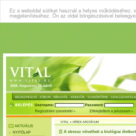
Ez a weboldal sütiket használ a helyes működéséhez, v
megjelenítéséhez. Ön az oldal böngészésével beleegye
2026. Augusztus 10. hétfő
:
:
:
:
:
REGISZTRÁCIÓ
FÓRUM
HÍRLEVÉL
KERESŐK
SZAKÉRTŐINK
SZOLGÁLTATÁSA
Username:
Password:
Regisztrálni szeretnék!
Elfelejtettem a jelszavam
VITAL
»
HÍREK ARCHÍVUM
AKTUÁLIS
A stressz növelheti a biológiai életkort
NYITÓLAP