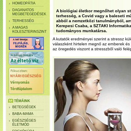
HOMEOPÁTIA
DAGANATOS
A biológiai életkor megnőhet olyan s
MEGBETEGEDÉSEK
terhesség, a Covid vagy a baleseti műt
abból a nemzetközi tanulmányból, am
TERHESSÉG
Kerepesi Csaba, a SZTAKI Informatik
A MAGAS
tudományos munkatársa.
KOLESZTERINSZINT
A kutatók eredményei szerint a stressz kü
válaszként hirtelen megnő az emberek és e
az öregedés viszont a stresszből való felé
NYÁRI EGÉSZSÉG
Vérnyomás
Térdfájdalom
TÉMÁINK
BETEGSÉGEK
BABA-MAMA
EGÉSZSÉGES
ÉLETMÓD