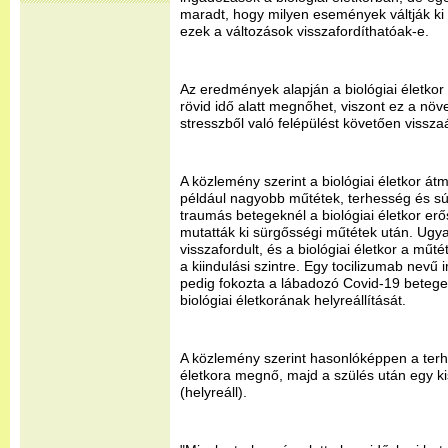
maradt, hogy milyen események váltják ki 
ezek a változások visszafordíthatóak-e.
Az eredmények alapján a biológiai életkor
rövid idő alatt megnőhet, viszont ez a nö
stresszből való felépülést követően visszaá
A közlemény szerint a biológiai életkor át
például nagyobb műtétek, terhesség és súl
traumás betegeknél a biológiai életkor er
mutatták ki sürgősségi műtétek után. Ug
visszafordult, és a biológiai életkor a műt
a kiindulási szintre. Egy tocilizumab nev
pedig fokozta a lábadozó Covid-19 beteg
biológiai életkorának helyreállítását.
A közlemény szerint hasonlóképpen a terh
életkora megnő, majd a szülés után egy kis
(helyreáll).