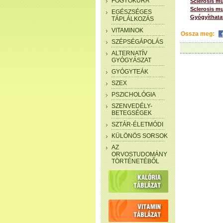
FOGYÓKÚRA
Sclerosis mu
Sclerosis mu
EGÉSZSÉGES
Gyógyíthata
TÁPLÁLKOZÁS
VITAMINOK
Ossza meg:
SZÉPSÉGÁPOLÁS
ALTERNATÍV
GYÓGYÁSZAT
GYÓGYTEÁK
SZEX
PSZICHOLÓGIA
SZENVEDÉLY-
BETEGSÉGEK
SZTÁR-ÉLETMÓDI
KÜLÖNÖS SORSOK
AZ
ORVOSTUDOMÁNY
TÖRTÉNETÉBŐL