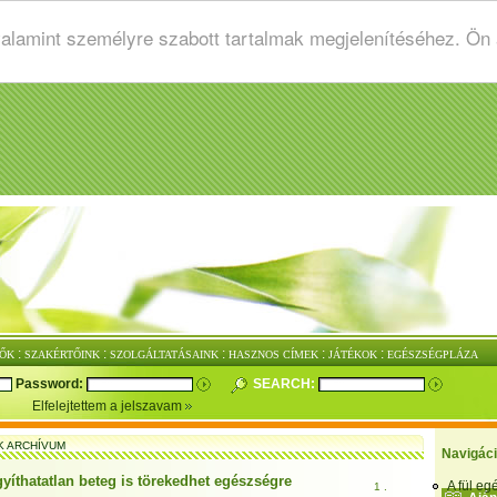
valamint személyre szabott tartalmak megjelenítéséhez. Ön
:
:
:
:
:
ŐK
SZAKÉRTŐINK
SZOLGÁLTATÁSAINK
HASZNOS CÍMEK
JÁTÉKOK
EGÉSZSÉGPLÁZA
Password:
SEARCH:
Elfelejtettem a jelszavam
K ARCHÍVUM
Navigác
yíthatatlan beteg is törekedhet egészségre
A fül e
1 .