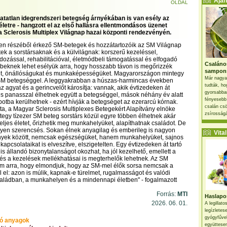
Ajánl
OLDAL
atatlan idegrendszeri betegség árnyékában is van esély az
letre - hangzott el az első hallásra ellentmondásos üzenet
a Sclerosis Multiplex Világnap hazai központi rendezvényén.
en részéből érkező SM-betegek és hozzátartozóik az SM Világnap
tek a sorstársaknak és a külvilágnak: korszerű kezeléssel,
ozással, rehabilitációval, életmódbeli támogatással és elfogadó
Csaláno
bbeknek lehet esélyük arra, hogy hosszabb távon is megőrizzék
sampon
t, önállóságukat és munkaképességüket. Magyarországon mintegy
Már nagya
 SM betegséggel. A leggyakrabban a húszas-harmincas években
tudták, ho
z agyat és a gerincvelőt károsítja: vannak, akik évtizedeken át
gyorsabban
s panasszal élhetnek együtt a betegséggel, mások néhány év alatt
fényesebb
potba kerülhetnek - ezért hívják a betegséget az ezerarcú kórnak.
csalán csö
ta, a Magyar Sclerosis Multiplexes Betegekért Alapítvány elnöke
zsírosságá
ntegy tízezer SM beteg sorstárs közül egyre többen élhetnek akár
teljes életet, őrizhetik meg munkahelyüket, alapíthatnak családot. De
lyen szerencsés. Sokan élnek anyagilag és emberileg is nagyon
Vital 
yek között, nemcsak egészségüket, hanem munkahelyüket, sajnos
kapcsolataikat is elveszítve, elszigetelten. Egy évtizedeken át tartó
is állandó bizonytalanságot okozhat, ha jól kezelhető, emellett a
s a kezelések mellékhatásai is megterhelők lehetnek. Az SM
om arra, hogy elmondjuk, hogy az SM-mel élők sorsa nemcsak a
 el: azon is múlik, kapnak-e türelmet, rugalmasságot és valódi
aládban, a munkahelyen és a mindennapi életben" - fogalmazott
Forrás:
MTI
Haslapos
2026. 06. 01.
A legillat
legízletes
gyógyfűve
ó anyagok
együttesen