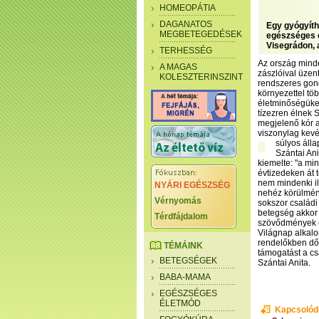
HOMEOPÁTIA
DAGANATOS
Egy gyógyíth
MEGBETEGEDÉSEK
egészséges é
Visegrádon, 
TERHESSÉG
Az ország mind
A MAGAS
zászlóival üzen
KOLESZTERINSZINT
rendszeres gond
környezettel tö
életminőségüke
tízezren élnek
megjelenő kór a
viszonylag kevé
súlyos álla
Szántai Ani
kiemelte: "a mi
évtizedeken át 
nem mindenki i
NYÁRI EGÉSZSÉG
nehéz körülmén
Vérnyomás
sokszor családi 
betegség akkor 
Térdfájdalom
szövődmények é
Világnap alkal
rendelőkben dől
TÉMÁINK
támogatást a cs
BETEGSÉGEK
Szántai Anita.
BABA-MAMA
EGÉSZSÉGES
ÉLETMÓD
Kapcsolód