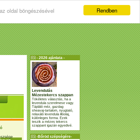
Rendben
 az oldal böngészésével
- 2026 ajánlata -
Levendulás
Mézestekercs szappan
Tökéletes választás, ha a
levendula szerelmese vagy.
Tápláló méz, gazdag
sheavaj-tartalom, nyugtató,
relaxáló levendula illóolaj,
különleges forma. Ezek
teszik a mézes tekercs
szappant igazán egyedivé.
ió
-Bőröd szépségére-
gészsége