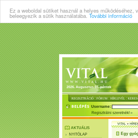
Ez a weboldal sütiket használ a helyes működéséhez, 
beleegyezik a sütik használatába.
További információ
2026. Augusztus 07. péntek
:
:
:
REGISZTRÁCIÓ
FÓRUM
HÍRLEVÉL
KERES
Username:
Regisztrálni szeretnék!
VITAL
»
HÍRE
AKTUÁLIS
Egy gyóg
NYITÓLAP