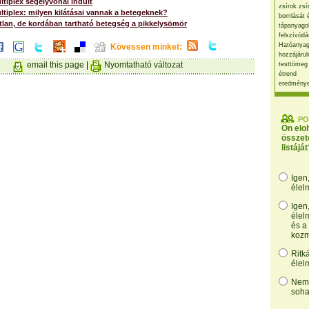
ltiplex segélyvonal indult
zsírok zsí
ltiplex: milyen kilátásai vannak a betegeknek?
bomlását 
tlan, de kordában tartható betegség a pikkelysömör
tápanyago
felszívódá
Hatóanyag
Kövessen minket:
hozzájárul
email this page
|
Nyomtatható változat
testtömeg
étrend
eredmény
PO
Ön elo
összet
listáját
Igen
élel
Igen
élel
és a
kozm
Ritk
élel
Nem,
soha