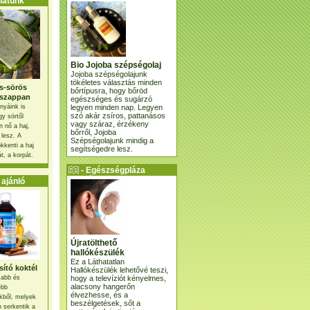
atunk
Bio Jojoba szépségolaj
Jojoba szépségolajunk
tökéletes választás minden
s-sörös
bőrtípusra, hogy bőröd
szappan
egészséges és sugárzó
legyen minden nap. Legyen
nyáink is
szó akár zsíros, pattanásos
gy sörtől
vagy száraz, érzékeny
 nő a haj,
bőrről, Jojoba
 lesz. A
Szépségolajunk mindig a
kkenti a haj
segítségedre lesz.
t, a korpát.
- Egészségpláza
ajánlatunk -
ajánló
Újratölthető
hallókészülék
Ez a Láthatatlan
ító koktél
Hallókészülék lehetővé teszi,
hogy a televíziót kényelmes,
osabb és
alacsony hangerőn
ebb
élvezhesse, és a
kből, melyek
beszélgetések, sőt a
 serkentik a