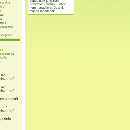
suttogások is tisztán
rsavakra
érthetővé váljanak. Többé
és a
nem marad le arról, amit
mások mondanak.
k
sát.
ai
nak a
 csökkentő
ességéhez.
LL
lvassa az
evők
?
, az
miszerekét.
, az
miszerekét
etikumokét.
án az
miszerekét.
 szinte
.