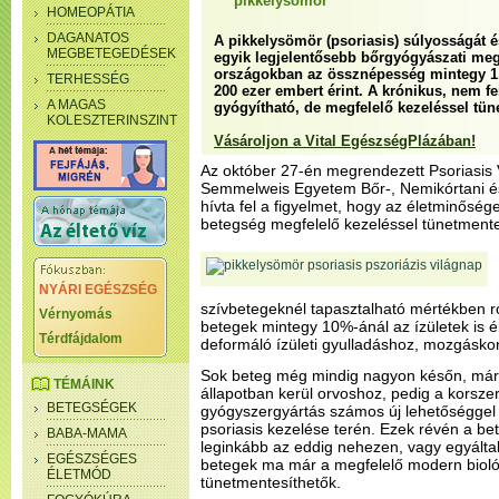
pikkelysömör
HOMEOPÁTIA
DAGANATOS
A pikkelysömör (psoriasis) súlyosságát é
MEGBETEGEDÉSEK
egyik legjelentősebb bőrgyógyászati me
országokban az össznépesség mintegy 1,
TERHESSÉG
200 ezer embert érint. A krónikus, nem 
A MAGAS
gyógyítható, de megfelelő kezeléssel tün
KOLESZTERINSZINT
Vásároljon a Vital EgészségPlázában!
Az október 27-én megrendezett Psoriasis 
Semmelweis Egyetem Bőr-, Nemikórtani és 
hívta fel a figyelmet, hogy az életminősé
betegség megfelelő kezeléssel tünetmente
NYÁRI EGÉSZSÉG
szívbetegeknél tapasztalható mértékben ro
Vérnyomás
betegek mintegy 10%-ánál az ízületek is ér
Térdfájdalom
deformáló ízületi gyulladáshoz, mozgáskor
Sok beteg még mindig nagyon későn, már 
TÉMÁINK
állapotban kerül orvoshoz, pedig a korszer
BETEGSÉGEK
gyógyszergyártás számos új lehetőséggel 
psoriasis kezelése terén. Ezek révén a b
BABA-MAMA
leginkább az eddig nehezen, vagy egyálta
EGÉSZSÉGES
betegek ma már a megfelelő modern bioló
ÉLETMÓD
tünetmentesíthetők.