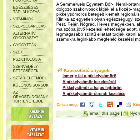
FOGYÓKÚRA
A Semmelweis Egyetem Bőr-, Nemikórtani é
EGÉSZSÉGES
dolgozó szakorvosok látják el a közép-ma
TÁPLÁLKOZÁS
pikkelysömörös betegeit kiemelt regionáli
Klinika az egyetlen olyan egészségügyi sz
VITAMINOK
Pest, Fejér, Nógrád, Heves megyékben, a
SZÉPSÉGÁPOLÁS
ma szóba jövő kezelési lehetősége adott, 
ALTERNATÍV
legmagasabb szintű ellátást tudják kapni a 
GYÓGYÁSZAT
számukra leginkább megfelelő kezelési mó
GYÓGYTEÁK
SZEX
PSZICHOLÓGIA
SZENVEDÉLY-
Kapcsolódó anyagok
BETEGSÉGEK
Ismerje fel a pikkelysömört!
SZTÁR-ÉLETMÓDI
A pikkelysömör kezeléséről
KÜLÖNÖS SORSOK
Pikkelysömör a hajas fejbőrön
AZ
A pikkelysömör étrendi kezelése
ORVOSTUDOMÁNY
TÖRTÉNETÉBŐL
Ossza meg:
Köv
email this page
|
Nyom