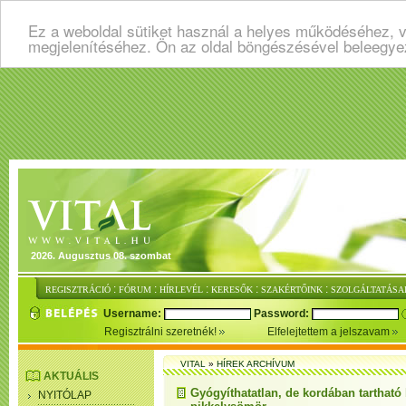
Ez a weboldal sütiket használ a helyes működéséhez, v
megjelenítéséhez. Ön az oldal böngészésével beleegye
2026. Augusztus 08. szombat
:
:
:
:
:
REGISZTRÁCIÓ
FÓRUM
HÍRLEVÉL
KERESŐK
SZAKÉRTŐINK
SZOLGÁLTATÁSA
Username:
Password:
Regisztrálni szeretnék!
Elfelejtettem a jelszavam
VITAL
»
HÍREK ARCHÍVUM
AKTUÁLIS
Gyógyíthatatlan, de kordában tartható
NYITÓLAP