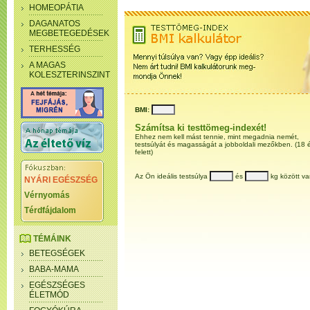
HOMEOPÁTIA
DAGANATOS
MEGBETEGEDÉSEK
TERHESSÉG
A MAGAS
KOLESZTERINSZINT
BMI:
Számítsa ki testtömeg-indexét!
Ehhez nem kell mást tennie, mint megadnia nemét,
testsúlyát és magasságát a jobboldali mezőkben. (18 
felett)
Az Ön ideális testsúlya
és
kg között va
NYÁRI EGÉSZSÉG
Vérnyomás
Térdfájdalom
TÉMÁINK
BETEGSÉGEK
BABA-MAMA
EGÉSZSÉGES
ÉLETMÓD