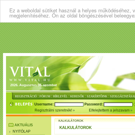
Ez a weboldal sütiket használ a helyes működéséhez, v
megjelenítéséhez. Ön az oldal böngészésével beleegye
2026. Augusztus 08. szombat
:
:
:
:
:
REGISZTRÁCIÓ
FÓRUM
HÍRLEVÉL
KERESŐK
SZAKÉRTŐINK
SZOLGÁLTATÁSA
Username:
Password:
Regisztrálni szeretnék!
Elfelejtettem a jelszavam
KALKULÁTOROK
AKTUÁLIS
KALKULÁTOROK
NYITÓLAP