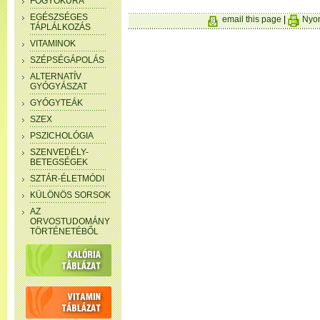
FOGYÓKÚRA
EGÉSZSÉGES
email this page
|
Nyom
TÁPLÁLKOZÁS
VITAMINOK
SZÉPSÉGÁPOLÁS
ALTERNATÍV
GYÓGYÁSZAT
GYÓGYTEÁK
SZEX
PSZICHOLÓGIA
SZENVEDÉLY-
BETEGSÉGEK
SZTÁR-ÉLETMÓDI
KÜLÖNÖS SORSOK
AZ
ORVOSTUDOMÁNY
TÖRTÉNETÉBŐL