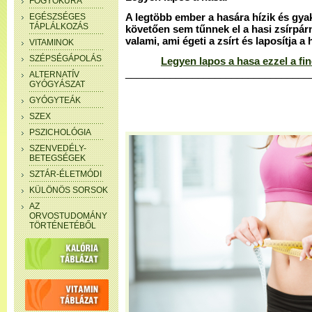
FOGYÓKÚRA
EGÉSZSÉGES
A legtöbb ember a hasára hízik és gya
TÁPLÁLKOZÁS
követően sem tűnnek el a hasi zsírpár
valami, ami égeti a zsírt és laposítja a 
VITAMINOK
SZÉPSÉGÁPOLÁS
Legyen lapos a hasa ezzel a f
_________________________________
ALTERNATÍV
GYÓGYÁSZAT
GYÓGYTEÁK
SZEX
PSZICHOLÓGIA
SZENVEDÉLY-
BETEGSÉGEK
SZTÁR-ÉLETMÓDI
KÜLÖNÖS SORSOK
AZ
ORVOSTUDOMÁNY
TÖRTÉNETÉBŐL