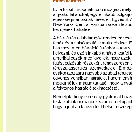
Futás hátrafelé!
Ez a kicsit furcsának tűnő mozgás, mely l
a gyakorlatlanokat, egyre inkább polgárj
egészségmániásnak nevezett Egyesült Á
New York-i Central Parkban sokan felsora
kezdjenek hátrafelé.
A hátrafutás a labdarúgók rendes edzésén
fenék és az alsó testfél izmait erősítse. 
hasznos, mert hátrafelé futáskor a test s
helyezni, és ezért inkább a hátsó testfél 
amerikai edzők megfigyelték, hogy azok a
futást edzésük részeként rendszeresen 
térdszalagsérülést szenvedtek el. E mozg
gyakorlatozásra nagyobb szabad terület
egyenes vonalban hátrafelé, hanem enyhe
megkíméljük magunkat attól, hogy a nya
a folytonos hátrafelé tekintgetéstől.
Reméljük, hogy e néhány gyakorlat hoz
testalkatunk önmagunk számára elfogadh
hogy a jobban kinéző test belső része 