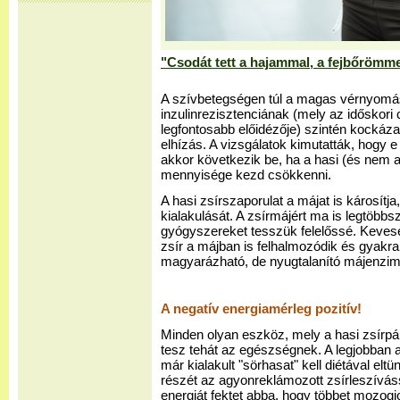
"Csodát tett a hajammal, a fejbőrömm
A szívbetegségen túl a magas vérnyomá
inzulinrezisztenciának (mely az időskori
legfontosabb előidézője) szintén kockázat
elhízás. A vizsgálatok kimutatták, hogy 
akkor következik be, ha a hasi (és nem a
mennyisége kezd csökkenni.
A hasi zsírszaporulat a májat is károsítja
kialakulását. A zsírmájért ma is legtöbbsz
gyógyszereket tesszük felelőssé. Keveseb
zsír a májban is felhalmozódik és gyakr
magyarázható, de nyugtalanító májenzi
A negatív energiamérleg pozitív!
Minden olyan eszköz, mely a hasi zsírpárn
tesz tehát az egészségnek. A legjobban 
már kialakult "sörhasat" kell diétával eltü
részét az agyonreklámozott zsírleszívás
energiát fektet abba, hogy többet mozogj