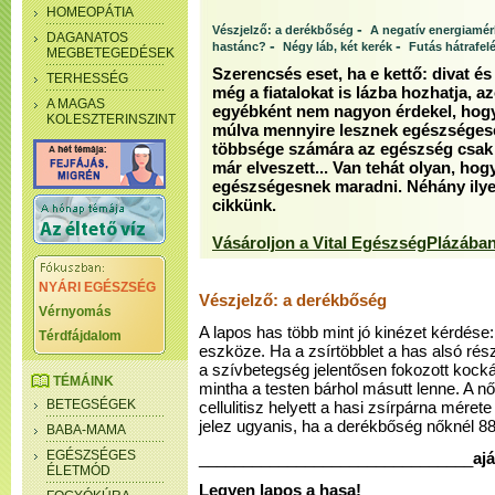
HOMEOPÁTIA
-
Vészjelző: a derékbőség
A negatív energiamérl
DAGANATOS
-
-
hastánc?
Négy láb, két kerék
Futás hátrafelé
MEGBETEGEDÉSEK
Szerencsés eset, ha e kettő: divat é
TERHESSÉG
még a fiatalokat is lázba hozhatja, az
A MAGAS
egyébként nem nagyon érdekel, hogy
KOLESZTERINSZINT
múlva mennyire lesznek egészséges
többsége számára az egészség csak a
már elveszett... Van tehát olyan, hogy
egészségesnek maradni. Néhány ilyen
cikkünk.
Vásároljon a Vital EgészségPlázában
NYÁRI EGÉSZSÉG
Vészjelző: a derékbőség
Vérnyomás
A lapos has több mint jó kinézet kérdé
Térdfájdalom
eszköze. Ha a zsírtöbblet a has alsó rész
a szívbetegség jelentősen fokozott kocká
TÉMÁINK
mintha a testen bárhol másutt lenne. A nő
BETEGSÉGEK
cellulitisz helyett a hasi zsírpárna mére
jelez ugyanis, ha a derékbőség nőknél 88,
BABA-MAMA
EGÉSZSÉGES
_______________________________
aj
ÉLETMÓD
Legyen lapos a hasa!