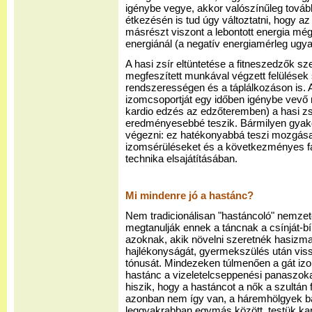
igénybe vegye, akkor valószínűleg tovább
étkezésén is tud úgy változtatni, hogy a
másrészt viszont a lebontott energia mégi
energiánál (a negatív energiamérleg ugy
A hasi zsír eltüntetése a fitneszedzők s
megfeszített munkával végzett felülése
rendszerességen és a táplálkozáson is. A
izomcsoportját egy időben igénybe vevő
kardio edzés az edzőteremben) a hasi zsír
eredményesebbé teszik. Bármilyen gyak
végezni: ez hatékonyabbá teszi mozgásai
izomsérüléseket és a következményes fá
technika elsajátításában.
Mi mindenre jó a hastánc?
Nem tradicionálisan "hastáncoló" nemze
megtanulják ennek a táncnak a csínját-bín
azoknak, akik növelni szeretnék hasizma
hajlékonyságát, gyermekszülés után viss
tónusát. Mindezeken túlmenően a gát iz
hastánc a vizeletelcseppenési panaszokat 
hiszik, hogy a hastáncot a nők a szultán
azonban nem így van, a háremhölgyek b
leggyakrabban egymás között, testük ka