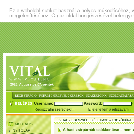
Ez a weboldal sütiket használ a helyes működéséhez, v
megjelenítéséhez. Ön az oldal böngészésével beleegye
2026. Augusztus 07. péntek
:
:
:
:
:
REGISZTRÁCIÓ
FÓRUM
HÍRLEVÉL
KERESŐK
SZAKÉRTŐINK
SZOLGÁLTATÁSA
Username:
Password:
Regisztrálni szeretnék!
Elfelejtettem a jelszavam
VITAL
»
EGÉSZSÉGES ÉLETMÓD
»
FOGYÓKÚRA
AKTUÁLIS
A hasi zsírpárnák csökkentése – nem 
NYITÓLAP