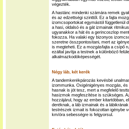
végezték.
A hastánc mindenki számára remek gyakorl
és az edzettségi szinttől. Ez a fajta mo
izomcsoportokat egymástól függetlenül d
a hasi, oldalsó és a gát izmainak ritmikus
ugyanakkor a hát és a gerincoszlop ment
fokozza. Ha valaki egy bizonyos izomcso
szeretne összpontosítani, mert az igényel
is megteheti. Ez a mozgásfajta a csípő r
ezáltal javítja a testnek a különböző fel
alkalmazkodóképességét.
Négy láb, két kerék
A tandemkerékpározás kevésbé unalmas,
izommunka. Oxigénigényes mozgás, és ren
hasnak is jót tesz, mert a megfelelő test
hasizmok megfeszítése is szükséges. Az,
hozzájárul, hogy az ember kitartóbban, e
deréknak, a láb izmainak és a lábikrának 
testrészek izmait is fokozottan igénybe 
km/óra sebességre is felgyorsul.