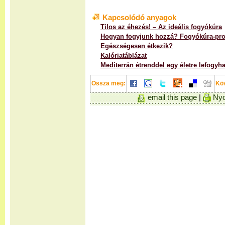
Kapcsolódó anyagok
Tilos az éhezés! – Az ideális fogyókúra
Hogyan fogyjunk hozzá? Fogyókúra-pr
Egészségesen étkezik?
Kalóriatáblázat
Mediterrán étrenddel egy életre lefogyha
Ossza meg:
Kö
email this page
|
Nyo