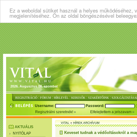
Ez a weboldal sütiket használ a helyes működéséhez, v
megjelenítéséhez. Ön az oldal böngészésével beleegye
2026. Augusztus 08. szombat
:
:
:
:
:
REGISZTRÁCIÓ
FÓRUM
HÍRLEVÉL
KERESŐK
SZAKÉRTŐINK
SZOLGÁLTATÁSA
Username:
Password:
Regisztrálni szeretnék!
Elfelejtettem a jelszavam
VITAL
»
HÍREK ARCHÍVUM
AKTUÁLIS
Keveset tudnak a védőoltásokról a ma
NYITÓLAP