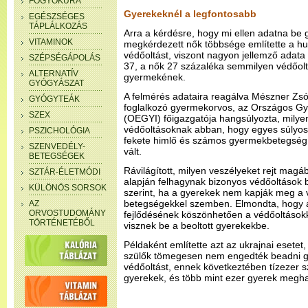
FOGYÓKÚRA
Gyerekeknél a legfontosabb
EGÉSZSÉGES
TÁPLÁLKOZÁS
Arra a kérdésre, hogy mi ellen adatna be
VITAMINOK
megkérdezett nők többsége említette a hu
védőoltást, viszont nagyon jellemző adata 
SZÉPSÉGÁPOLÁS
37, a nők 27 százaléka semmilyen védőol
ALTERNATÍV
gyermekének.
GYÓGYÁSZAT
A felmérés adataira reagálva Mészner Zsó
GYÓGYTEÁK
foglalkozó gyermekorvos, az Országos G
SZEX
(OEGYI) főigazgatója hangsúlyozta, milye
védőoltásoknak abban, hogy egyes súlyos
PSZICHOLÓGIA
fekete himlő és számos gyermekbetegség el
SZENVEDÉLY-
vált.
BETEGSÉGEK
Rávilágított, milyen veszélyeket rejt magá
SZTÁR-ÉLETMÓDI
alapján felhagynak bizonyos védőoltások
KÜLÖNÖS SORSOK
szerint, ha a gyerekek nem kapják meg a 
betegségekkel szemben. Elmondta, hogy a
AZ
ORVOSTUDOMÁNY
fejlődésének köszönhetően a védőoltások
TÖRTÉNETÉBŐL
visznek be a beoltott gyerekekbe.
Példaként említette azt az ukrajnai esetet,
szülők tömegesen nem engedték beadni gye
védőoltást, ennek következtében tízezer
gyerekek, és több mint ezer gyerek megha