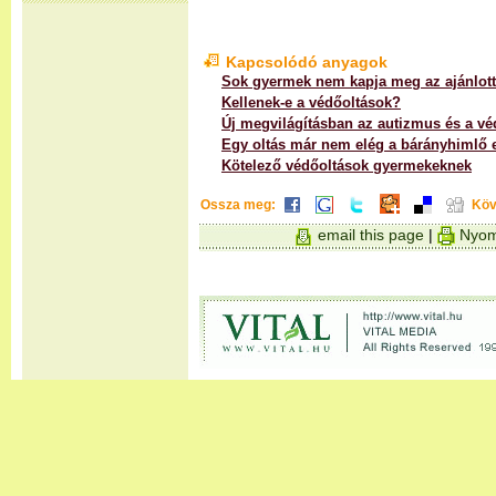
Kapcsolódó anyagok
Sok gyermek nem kapja meg az ajánlott
Kellenek-e a védőoltások?
Új megvilágításban az autizmus és a vé
Egy oltás már nem elég a bárányhimlő e
Kötelező védőoltások gyermekeknek
Ossza meg:
Köv
email this page
|
Nyom