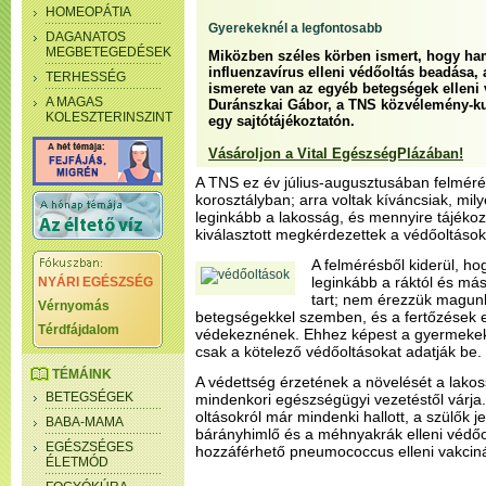
HOMEOPÁTIA
Gyerekeknél a legfontosabb
DAGANATOS
MEGBETEGEDÉSEK
Miközben széles körben ismert, hogy h
influenzavírus elleni védőoltás beadása
TERHESSÉG
ismerete van az egyéb betegségek elleni 
A MAGAS
Duránszkai Gábor, a TNS közvélemény-ku
KOLESZTERINSZINT
egy sajtótájékoztatón.
Vásároljon a Vital EgészségPlázában!
A TNS ez év július-augusztusában felméré
korosztályban; arra voltak kíváncsiak, mil
leginkább a lakosság, és mennyire tájékoz
kiválasztott megkérdezettek a védőoltásoka
A felmérésből kiderül, h
leginkább a ráktól és má
NYÁRI EGÉSZSÉG
tart; nem érezzük magun
Vérnyomás
betegségekkel szemben, és a fertőzések e
Térdfájdalom
védekeznének. Ehhez képest a gyermekek
csak a kötelező védőoltásokat adatják be.
TÉMÁINK
A védettség érzetének a növelését a lako
BETEGSÉGEK
mindenkori egészségügyi vezetéstől várja.
oltásokról már mindenki hallott, a szülők 
BABA-MAMA
bárányhimlő és a méhnyakrák elleni védő
EGÉSZSÉGES
hozzáférhető pneumococcus elleni vakciná
ÉLETMÓD