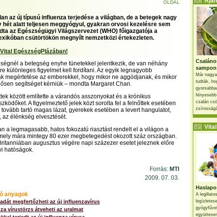
Ajánl
OLDAL
lan az új típusú influenza terjedése a világban, de a betegek nagy
 hét alatt teljesen meggyógyul, gyakran orvosi kezelésre sem
dta az Egészségügyi Világszervezet (WHO) főigazgatója a
exikóban csütörtökön megnyílt nemzetközi értekezleten.
 Vital EgészségPlázában!
Csaláno
ségnél a betegség enyhe tünetekkel jelentkezik, de van néhány
sampon
yre különleges figyelmet kell fordítani. Az egyik legnagyobb
Már nagya
ak megértetése az emberekkel, hogy mikor ne aggódjanak, és mikor
tudták, ho
rgősen segítséget kérniük – mondta Margaret Chan.
gyorsabban
fényesebb
ttek között említette a várandós asszonyokat és a krónikus
csalán csö
ködőket. A figyelmeztető jelek közt sorolta fel a felnőttek esetében
zsírosságá
tovább tartó magas lázat, gyerekek esetében a levert hangulatot,
 az élénkség elvesztését.
Vital 
 a legmagasabb, hatos fokozatú riasztást rendelt el a világon a
amely mára mintegy 80 ezer megbetegedést okozott száz országban.
itanniában augusztus végére napi százezer esetet jeleznek előre
i hatóságok.
Forrás:
MTI
2009. 07. 03.
Haslapos
ó anyagok
A legillat
adát megfertőzheti az új influenzavírus
legízletes
gyógyfűve
nza vírustörzs átveheti az uralmat
együttesen