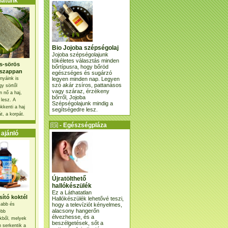
atunk
Bio Jojoba szépségolaj
Jojoba szépségolajunk
tökéletes választás minden
s-sörös
bőrtípusra, hogy bőröd
szappan
egészséges és sugárzó
legyen minden nap. Legyen
nyáink is
szó akár zsíros, pattanásos
gy sörtől
vagy száraz, érzékeny
 nő a haj,
bőrről, Jojoba
 lesz. A
Szépségolajunk mindig a
kkenti a haj
segítségedre lesz.
t, a korpát.
- Egészségpláza
ajánlatunk -
ajánló
Újratölthető
hallókészülék
Ez a Láthatatlan
ító koktél
Hallókészülék lehetővé teszi,
hogy a televíziót kényelmes,
osabb és
alacsony hangerőn
ebb
élvezhesse, és a
kből, melyek
beszélgetések, sőt a
 serkentik a