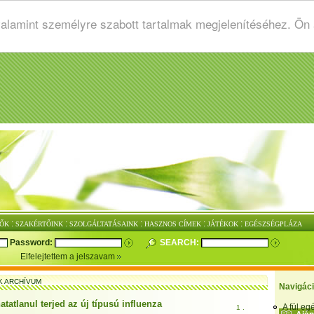
valamint személyre szabott tartalmak megjelenítéséhez. Ön
:
:
:
:
:
ŐK
SZAKÉRTŐINK
SZOLGÁLTATÁSAINK
HASZNOS CÍMEK
JÁTÉKOK
EGÉSZSÉGPLÁZA
Password:
SEARCH:
Elfelejtettem a jelszavam
K ARCHÍVUM
Navigác
atatlanul terjed az új típusú influenza
A fül e
1 .