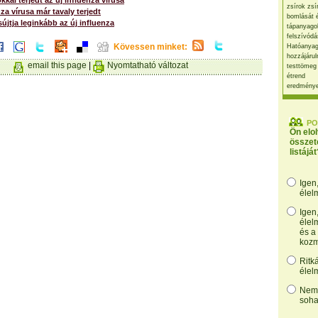
kkal terjedt az új influenza vírusa
zsírok zsí
za vírusa már tavaly terjedt
bomlását 
sújtja leginkább az új influenza
tápanyago
felszívódá
Kövessen minket:
Hatóanyag
hozzájárul
email this page
|
Nyomtatható változat
testtömeg
étrend
eredmény
PO
Ön elo
összet
listáját
Igen
élel
Igen
élel
és a
kozm
Ritk
élel
Nem,
soha