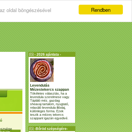
Rendben
 az oldal böngészésével
- 2026 ajánlata -
Levendulás
Mézestekercs szappan
Tökéletes választás, ha a
levendula szerelmese vagy.
Tápláló méz, gazdag
sheavaj-tartalom, nyugtató,
relaxáló levendula illóolaj,
különleges forma. Ezek
teszik a mézes tekercs
szappant igazán egyedivé.
ió
-Bőröd szépségére-
gészsége