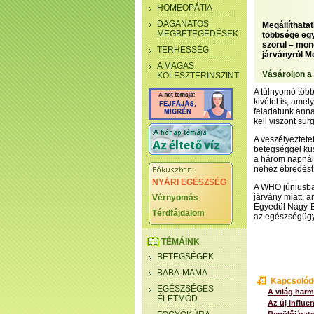
HOMEOPÁTIA
DAGANATOS
Megállíthatat
MEGBETEGEDÉSEK
többsége egy
szorul – mon
TERHESSÉG
járványról M
A MAGAS
Vásároljon a
KOLESZTERINSZINT
A túlnyomó több
kivétel is, amel
feladatunk ann
kell viszont sü
A veszélyeztete
betegséggel küsz
a három napnál 
nehéz ébredést,
NYÁRI EGÉSZSÉG
A WHO júniusban
járvány miatt, 
Vérnyomás
Egyedül Nagy-Br
Térdfájdalom
az egészségügy
TÉMÁINK
BETEGSÉGEK
BABA-MAMA
Kapcsolód
EGÉSZSÉGES
A világ harm
ÉLETMÓD
Az új influe