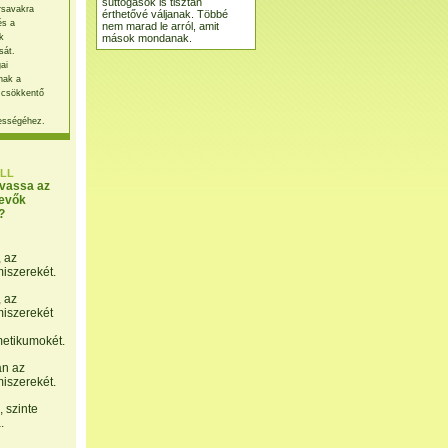
suttogások is tisztán
rsavakra
érthetővé váljanak. Többé
és a
nem marad le arról, amit
mások mondanak.
k
sát.
ai
nak a
 csökkentő
ességéhez.
LL
lvassa az
evők
?
, az
miszerekét.
, az
miszerekét
etikumokét.
án az
miszerekét.
 szinte
.