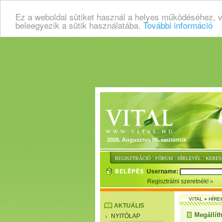
Ez a weboldal sütiket használ a helyes működéséhez, 
beleegyezik a sütik használatába.
További információ
2026. Augusztus 06. csütörtök
:
:
:
REGISZTRÁCIÓ
FÓRUM
HÍRLEVÉL
KERES
Username:
Regisztrálni szeretnék!
VITAL
»
HÍRE
AKTUÁLIS
Megállíth
NYITÓLAP