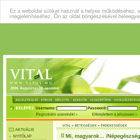
Ez a weboldal sütiket használ a helyes működéséhez, v
megjelenítéséhez. Ön az oldal böngészésével beleegye
2026. Augusztus 08. szombat
:
:
:
:
:
REGISZTRÁCIÓ
FÓRUM
HÍRLEVÉL
KERESŐK
SZAKÉRTŐINK
SZOLGÁLTATÁSA
Username:
Password:
Regisztrálni szeretnék!
Elfelejtettem a jelszavam
VITAL
»
BETEGSÉGEK
»
ÉRDEKESSÉGEK
AKTUÁLIS
Mi, magyarok… /Népegészség
NYITÓLAP