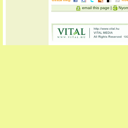
Ossza meg:
Köv
email this page
|
Nyom