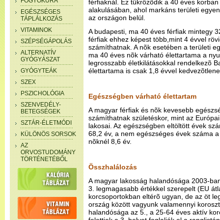
FOGYÓKÚRA
férfiaknál. Ez tükrözõdik a 40 éves korban
alakulásában, ahol markáns területi egyen
EGÉSZSÉGES
az országon belül.
TÁPLÁLKOZÁS
VITAMINOK
A budapesti, ma 40 éves férfiak mintegy 32
férfiak ehhez képest több,mint 4 évvel röv
SZÉPSÉGÁPOLÁS
számíthatnak. A nõk esetében a területi e
ALTERNATÍV
ma 40 éves nõk várható élettartama a ny
GYÓGYÁSZAT
legrosszabb életkilátásokkal rendelkezõ 
élettartama is csak 1,8 évvel kedvezõtlen
GYÓGYTEÁK
SZEX
PSZICHOLÓGIA
Egészségben várható élettartam
SZENVEDÉLY-
A magyar férfiak és nõk kevesebb egészség
BETEGSÉGEK
számíthatnak születéskor, mint az Európa
SZTÁR-ÉLETMÓDI
lakosai. Az egészségben eltöltött évek szá
68,2 év, a nem egészséges évek száma a fé
KÜLÖNÖS SORSOK
nõknél 8,6 év.
AZ
ORVOSTUDOMÁNY
TÖRTÉNETÉBŐL
Összhalálozás
A magyar lakosság halandósága 2003-ban 
3. legmagasabb értékkel szerepelt (EU át
korcsoportokban eltérõ ugyan, de az öt l
ország között vagyunk valamennyi koroszt
halandósága az 5., a 25-64 éves aktív koro