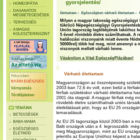
gyorsjelentés/
HOMEOPÁTIA
DAGANATOS
-
-
élettartam
Egészségben várható élettartam
MEGBETEGEDÉSEK
Milyen a magyar lakosság egészségügyi h
TERHESSÉG
tükrözõ Népegészségügyi Gyorsjelentésbõ
A MAGAS
Uniós tagország legtöbbjének lakóihoz ké
KOLESZTERINSZINT
5 évvel rövidebb életre számíthatnak. A 
halálozási viszonyaink miatt évente Hód
50000rel) több hal meg, mint amennyi a 
viszonyok mellett várható lenne.
Vásároljon a Vital EgészségPlázában!
Várható élettartam
NYÁRI EGÉSZSÉG
Magyarországon az össznépesség születés
2003-ban 72,6 év volt, ezen belül a férfia
Vérnyomás
férfiak születéskor várható élettartama h
Térdfájdalom
2001 óta stagnál. A magyar férfiak még m
rövidebb életre számíthatnak uniós társa
életkilátásait jelzi, hogy az EU 25 országá
TÉMÁINK
lemaradásuk.
BETEGSÉGEK
Az EU 25 tagországa közül 2003-ban a ma
BABA-MAMA
Balti országok után a 4. legrosszabb: még 
EGÉSZSÉGES
meg Magyarországon, mint az EU országa
ÉLETMÓD
jelentõs az Európai Unióhoz képest a halan