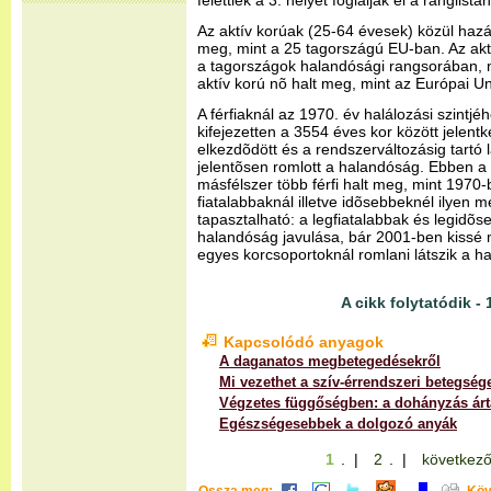
felettiek a 3. helyet foglalják el a ranglistán
Az aktív korúak (25-64 évesek) közül hazá
meg, mint a 25 tagországú EU-ban. Az aktí
a tagországok halandósági rangsorában, 
aktív korú nõ halt meg, mint az Európai U
A férfiaknál az 1970. év halálozási szintjé
kifejezetten a 3554 éves kor között jelent
elkezdõdött és a rendszerváltozásig tartó 
jelentõsen romlott a halandóság. Ebben a
másfélszer több férfi halt meg, mint 1970
fiatalabbaknál illetve idõsebbeknél ilyen
tapasztalható: a legfiatalabbak és legidõ
halandóság javulása, bár 2001-ben kissé m
egyes korcsoportoknál romlani látszik a h
A cikk folytatódik - 
Kapcsolódó anyagok
A daganatos megbetegedésekről
Mi vezethet a szív-érrendszeri betegsé
Végzetes függőségben: a dohányzás árt
Egészségesebbek a dolgozó anyák
1
. |
2
. |
következő