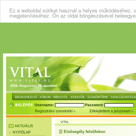
Ez a weboldal sütiket használ a helyes működéséhez, v
megjelenítéséhez. Ön az oldal böngészésével beleegye
2026. Augusztus 08. szombat
:
:
:
:
:
REGISZTRÁCIÓ
FÓRUM
HÍRLEVÉL
KERESŐK
SZAKÉRTŐINK
SZOLGÁLTATÁSA
Username:
Password:
Regisztrálni szeretnék!
Elfelejtettem a jelszavam
VITAL
AKTUÁLIS
Elsõsegély felsõfokon
NYITÓLAP