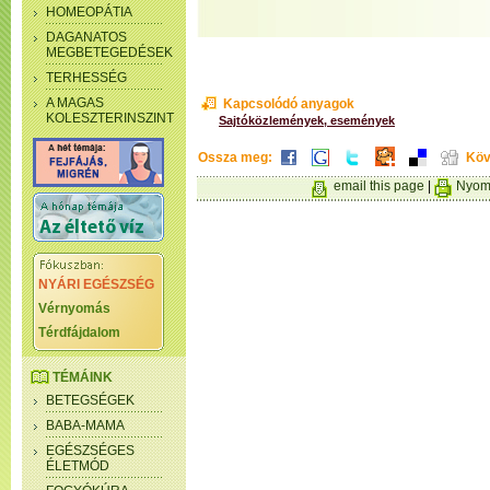
HOMEOPÁTIA
DAGANATOS
MEGBETEGEDÉSEK
TERHESSÉG
A MAGAS
Kapcsolódó anyagok
KOLESZTERINSZINT
Sajtóközlemények, események
Ossza meg:
Köv
email this page
|
Nyomt
NYÁRI EGÉSZSÉG
Vérnyomás
Térdfájdalom
TÉMÁINK
BETEGSÉGEK
BABA-MAMA
EGÉSZSÉGES
ÉLETMÓD