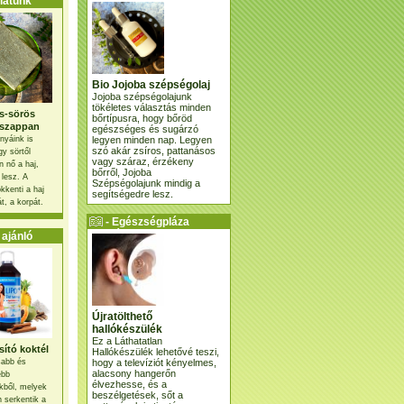
atunk
Bio Jojoba szépségolaj
Jojoba szépségolajunk
tökéletes választás minden
s-sörös
bőrtípusra, hogy bőröd
szappan
egészséges és sugárzó
legyen minden nap. Legyen
nyáink is
szó akár zsíros, pattanásos
gy sörtől
vagy száraz, érzékeny
 nő a haj,
bőrről, Jojoba
 lesz. A
Szépségolajunk mindig a
kkenti a haj
segítségedre lesz.
t, a korpát.
- Egészségpláza
ajánlatunk -
ajánló
Újratölthető
hallókészülék
Ez a Láthatatlan
ító koktél
Hallókészülék lehetővé teszi,
hogy a televíziót kényelmes,
osabb és
alacsony hangerőn
ebb
élvezhesse, és a
kből, melyek
beszélgetések, sőt a
 serkentik a