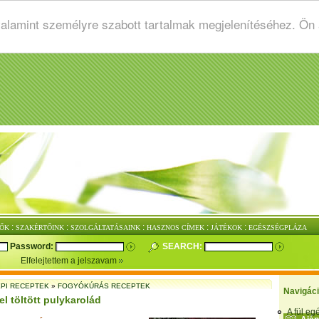
valamint személyre szabott tartalmak megjelenítéséhez. Ön
:
:
:
:
:
ŐK
SZAKÉRTŐINK
SZOLGÁLTATÁSAINK
HASZNOS CÍMEK
JÁTÉKOK
EGÉSZSÉGPLÁZA
Password:
SEARCH:
Elfelejtettem a jelszavam
PI RECEPTEK
»
FOGYÓKÚRÁS RECEPTEK
Navigác
l töltött pulykarolád
A fül e