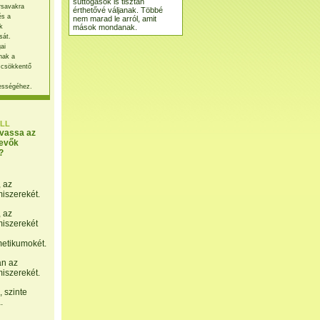
suttogások is tisztán
rsavakra
érthetővé váljanak. Többé
és a
nem marad le arról, amit
mások mondanak.
k
sát.
ai
nak a
 csökkentő
ességéhez.
LL
lvassa az
evők
?
, az
miszerekét.
, az
miszerekét
etikumokét.
án az
miszerekét.
 szinte
.