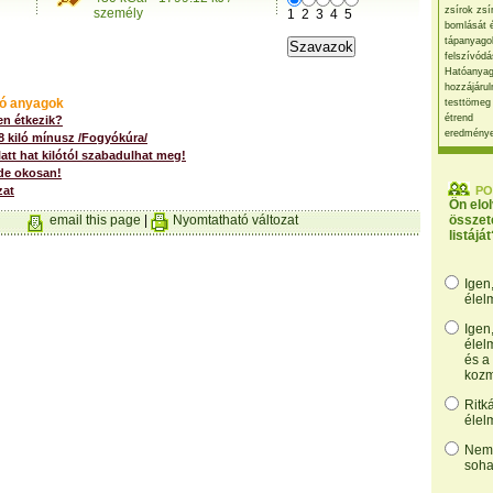
zsírok zsí
személy
1
2
3
4
5
bomlását 
tápanyago
felszívódá
Hatóanyag
hozzájárul
ó anyagok
testtömeg
étrend
n étkezik?
eredmény
 8 kiló mínusz /Fogyókúra/
att hat kilótól szabadulhat meg!
de okosan!
zat
PO
Ön elo
email this page
|
Nyomtatható változat
összet
listáját
Igen
élel
Igen
élel
és a
kozm
Ritk
élel
Nem,
soha