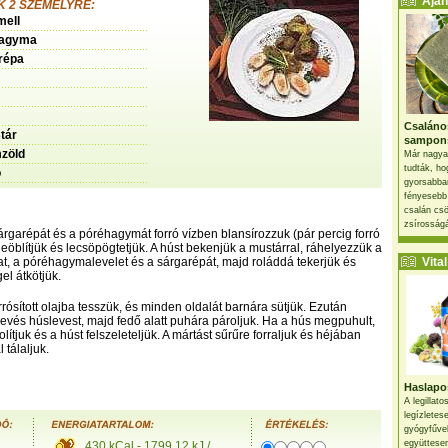
Ajánl
 2 SZEMÉLYRE:
mell
hagyma
répa
Csaláno
tár
sampon
zöld
Már nagya
tudták, ho
ó
gyorsabban
fényesebb
csalán csö
zsírosságá
sárgarépát és a póréhagymát forró vízben blansírozzuk (pár percig forró
leöblítjük és lecsöpögtetjük. A húst bekenjük a mustárral, ráhelyezzük a
, a póréhagymalevelet és a sárgarépát, majd roláddá tekerjük és
Vital 
el átkötjük.
orrósított olajba tesszük, és minden oldalát barnára sütjük. Ezután
evés húslevest, majd fedő alatt puhára pároljuk. Ha a hús megpuhult,
olítjuk és a húst felszeleteljük. A mártást sűrűre forraljuk és héjában
 tálaljuk.
Haslapos
A legillat
legízletes
gyógyfűve
együttesen
430 kCal - 1799.12 kJ /