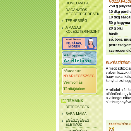
HOZZÁVALÓK
HOMEOPÁTIA
250 g pulyka
DAGANATOS
10 dkg póré
MEGBETEGEDÉSEK
10 dkg sárga
TERHESSÉG
50 g hagyma
A MAGAS
20 g olaj
KOLESZTERINSZINT
húslé
só, bors, mus
petrezselyem
szerecsendi
ELKÉSZÍTÉSE:
A megtisztított 
vízben főzzük), 
NYÁRI EGÉSZSÉG
hagymakarikákat
konyhai zsinegg
Vérnyomás
Térdfájdalom
A roládot a felf
aláöntünk egy k
a zsineget eltáv
TÉMÁINK
sült burgonyával
BETEGSÉGEK
BABA-MAMA
EGÉSZSÉGES
ÉLETMÓD