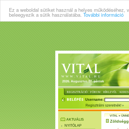
Ez a weboldal sütiket használ a helyes működéséhez, 
beleegyezik a sütik használatába.
További információ
2026. Augusztus 07. péntek
:
:
:
REGISZTRÁCIÓ
FÓRUM
HÍRLEVÉL
KERES
Username:
Regisztrálni szeretnék!
VITAL
»
ÜNNE
AKTUÁLIS
Zöldségge
NYITÓLAP