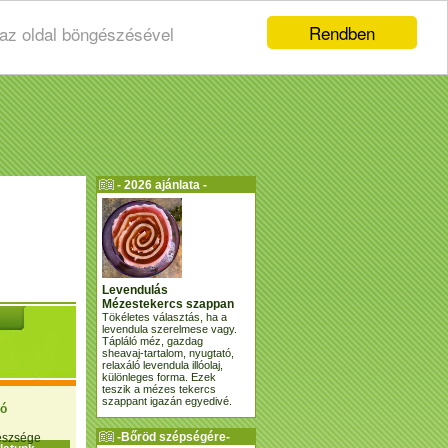
Rendben
 az oldal böngészésével
- 2026 ajánlata -
Levendulás
Mézestekercs szappan
Tökéletes választás, ha a
levendula szerelmese vagy.
Tápláló méz, gazdag
sheavaj-tartalom, nyugtató,
relaxáló levendula illóolaj,
különleges forma. Ezek
teszik a mézes tekercs
szappant igazán egyedivé.
ió
-Bőröd szépségére-
gészsége