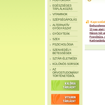
FOGYÓKÚRA
EGÉSZSÉGES
TÁPLÁLKOZÁS
VITAMINOK
SZÉPSÉGÁPOLÁS
Kapcsolód
ALTERNATÍV
Egészségese
GYÓGYÁSZAT
13 nap alatt
Három hét al
GYÓGYTEÁK
Fogyókúra, 
SZEX
Kalóriatáblá
PSZICHOLÓGIA
SZENVEDÉLY-
BETEGSÉGEK
SZTÁR-ÉLETMÓDI
KÜLÖNÖS SORSOK
AZ
ORVOSTUDOMÁNY
TÖRTÉNETÉBŐL