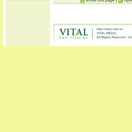
email this page
|
Nyom