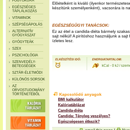
FOGYÓKÚRA
Elõételként is kiváló (ilyenkor természete
EGÉSZSÉGES
készítünk személyenként), vacsorára is n
TÁPLÁLKOZÁS
VITAMINOK
SZÉPSÉGÁPOLÁS
EGÉSZSÉGÜGYI TANÁCSOK:
ALTERNATÍV
Ez az étel a candida-diéta bármely szaka
GYÓGYÁSZAT
sajt nélkül! A pirítóshoz használjunk a sajt 
ízletes lesz.
GYÓGYTEÁK
SZEX
PSZICHOLÓGIA
SZENVEDÉLY-
kCal - 0 kJ / szem
BETEGSÉGEK
SZTÁR-ÉLETMÓDI
KÜLÖNÖS SORSOK
AZ
ORVOSTUDOMÁNY
TÖRTÉNETÉBŐL
Kapcsolódó anyagok
BMI kalkulátor
Kalóriatáblázat
Candida-diéta
Candida: Tényleg veszélyes?
Egészségesen étkezik?