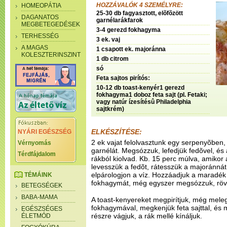
HOZZÁVALÓK 4 SZEMÉLYRE:
HOMEOPÁTIA
25-30 db fagyasztott, elõfõzött
DAGANATOS
garnélarákfarok
MEGBETEGEDÉSEK
3-4 gerezd fokhagyma
TERHESSÉG
3 ek. vaj
A MAGAS
1 csapott ek. majoránna
KOLESZTERINSZINT
1 db citrom
só
Feta sajtos pirítós:
10-12 db toast-kenyér1 gerezd
fokhagyma1 doboz feta sajt (pl. Fetaki;
vagy natúr ízesítésû Philadelphia
sajtkrém)
ELKÉSZÍTÉSE:
NYÁRI EGÉSZSÉG
2 ek vajat felolvasztunk egy serpenyõben
Vérnyomás
garnélát. Megsózzuk, lefedjük fedõvel, és
Térdfájdalom
rákból kiolvad. Kb. 15 perc múlva, amikor a
levesszük a fedõt, rátesszük a majoránnát
elpárologjon a víz. Hozzáadjuk a maradék 
TÉMÁINK
fokhagymát, még egyszer megsózzuk, rövid
BETEGSÉGEK
BABA-MAMA
A toast-kenyereket megpirítjuk, még mel
fokhagymával, megkenjük feta sajttal, és m
EGÉSZSÉGES
részre vágjuk, a rák mellé kínáljuk.
ÉLETMÓD