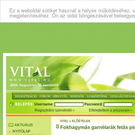
Ez a weboldal sütiket használ a helyes működéséhez, v
megjelenítéséhez. Ön az oldal böngészésével beleegye
2026. Augusztus 06. csütörtök
:
:
:
:
:
REGISZTRÁCIÓ
FÓRUM
HÍRLEVÉL
KERESŐK
SZAKÉRTŐINK
SZOLGÁLTATÁSA
Username:
Password:
Regisztrálni szeretnék!
Elfelejtettem a jelszavam
VITAL
»
ELŐÉTELEK
AKTUÁLIS
Fokhagymás garnélarák fetás pir
NYITÓLAP