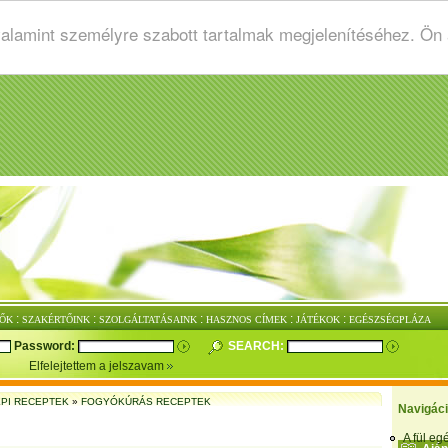
valamint személyre szabott tartalmak megjelenítéséhez. Ön
:
:
:
:
:
ŐK
SZAKÉRTŐINK
SZOLGÁLTATÁSAINK
HASZNOS CÍMEK
JÁTÉKOK
EGÉSZSÉGPLÁZA
Password:
SEARCH:
Elfelejtettem a jelszavam
PI RECEPTEK
»
FOGYÓKÚRÁS RECEPTEK
Navigác
A fül e