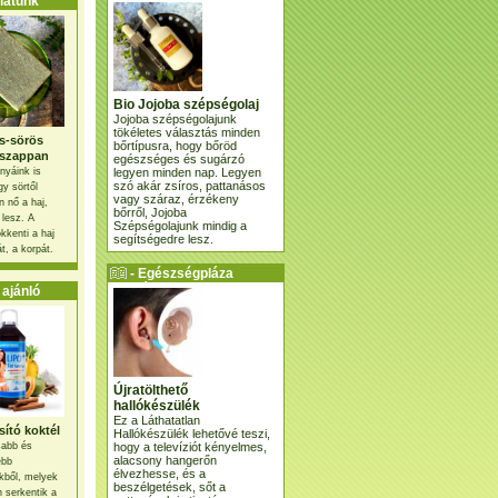
atunk
Bio Jojoba szépségolaj
Jojoba szépségolajunk
tökéletes választás minden
s-sörös
bőrtípusra, hogy bőröd
szappan
egészséges és sugárzó
legyen minden nap. Legyen
nyáink is
szó akár zsíros, pattanásos
gy sörtől
vagy száraz, érzékeny
 nő a haj,
bőrről, Jojoba
 lesz. A
Szépségolajunk mindig a
kkenti a haj
segítségedre lesz.
t, a korpát.
- Egészségpláza
ajánlatunk -
ajánló
Újratölthető
hallókészülék
Ez a Láthatatlan
ító koktél
Hallókészülék lehetővé teszi,
hogy a televíziót kényelmes,
osabb és
alacsony hangerőn
ebb
élvezhesse, és a
kből, melyek
beszélgetések, sőt a
 serkentik a