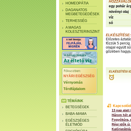
HOZZÁVALÓ
HOMEOPÁTIA
egy pohár ár
DAGANATOS
növényi olaj
MEGBETEGEDÉSEK
víz
TERHESSÉG
só
A MAGAS
KOLESZTERINSZINT
ELKÉSZÍTÉSE:
Előzetes áztatás
főzzük 5 percig
olajjal együtt 
gőzében hagyjuk
NYÁRI EGÉSZSÉG
Vérnyomás
Térdfájdalom
TÉMÁINK
Kapcsolód
BETEGSÉGEK
13 nap alatt
BABA-MAMA
Három hét al
Fogyókúra, 
EGÉSZSÉGES
ÉLETMÓD
Régi idők új 
Kalóriatáblá