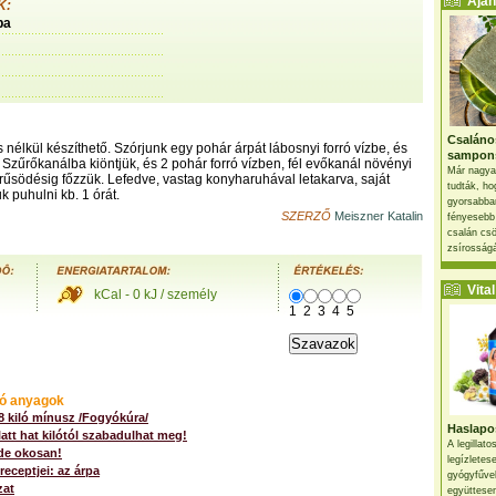
Ajánl
K:
pa
Csaláno
 nélkül készíthető. Szórjunk egy pohár árpát lábosnyi forró vízbe, és
sampon
. Szűrőkanálba kiöntjük, és 2 pohár forró vízben, fél evőkanál növényi
Már nagya
sűrűsödésig főzzük. Lefedve, vastag konyharuhával letakarva, saját
tudták, ho
 puhulni kb. 1 órát.
gyorsabban
SZERZŐ
Meiszner Katalin
fényesebb
csalán csö
zsírosságá
Vital 
kCal - 0 kJ / személy
1
2
3
4
5
ó anyagok
 8 kiló mínusz /Fogyókúra/
Haslapos
att hat kilótól szabadulhat meg!
A legillat
de okosan!
legízletes
receptjei: az árpa
gyógyfűve
zat
együttesen