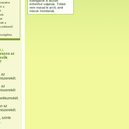
suttogások is tisztán
rsavakra
érthetővé váljanak. Többé
és a
nem marad le arról, amit
mások mondanak.
k
sát.
ai
nak a
 csökkentő
ességéhez.
LL
lvassa az
evők
?
, az
miszerekét.
, az
miszerekét
etikumokét.
án az
miszerekét.
 szinte
.