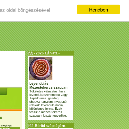
Rendben
 az oldal böngészésével
- 2026 ajánlata -
Levendulás
Mézestekercs szappan
Tökéletes választás, ha a
levendula szerelmese vagy.
Tápláló méz, gazdag
sheavaj-tartalom, nyugtató,
relaxáló levendula illóolaj,
különleges forma. Ezek
teszik a mézes tekercs
szappant igazán egyedivé.
ió
-Bőröd szépségére-
gészsége