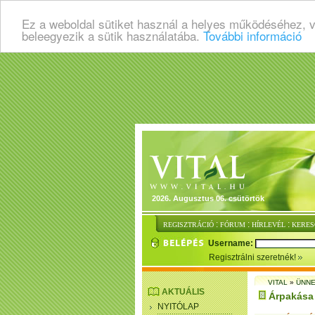
Ez a weboldal sütiket használ a helyes működéséhez, 
beleegyezik a sütik használatába.
További információ
2026. Augusztus 06. csütörtök
:
:
:
REGISZTRÁCIÓ
FÓRUM
HÍRLEVÉL
KERES
Username:
Regisztrálni szeretnék!
VITAL
»
ÜNNE
AKTUÁLIS
Árpakása
NYITÓLAP