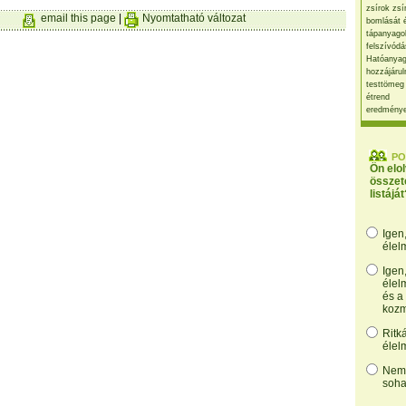
zsírok zsí
email this page
|
Nyomtatható változat
bomlását 
tápanyago
felszívódá
Hatóanyag
hozzájárul
testtömeg
étrend
eredmény
PO
Ön elo
összet
listáját
Igen
élel
Igen
élel
és a
kozm
Ritk
élel
Nem,
soha