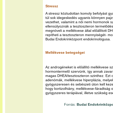
Stressz
A stressz köztudottan komoly befolyást gy
túl sok idegeskedés ugyanis könnyen paj
vezethet, valamint a női nemi hormonok szi
ellensúlyoznák a tesztoszteron termelődés
megnöveli a mellékvese által előállított DH
repítheti a tesztoszteron mennyiségét- mo
Budai Endokrinközpont endokrinológusa.
Mellékvese betegségei
Az androgéneket is előállító mellékvese sz
hormontermelő szervünk, így annak zavara
magas DHEA/tesztoszteron szinthez. Ezt o
adenómák, mellékvese hiperplázia, melyek
gyógyszeresen és sebészeti úton kell kezel
hogy kortizolhiány, mellékvese-fáradtság 
gyógyszeres terápiával, illetve szükség ese
Forrás:
Budai Endokrinközp