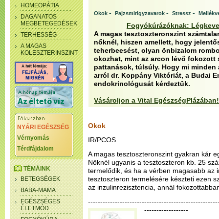
HOMEOPÁTIA
-
-
-
Okok
Pajzsmirigyzavarok
Stressz
Mellékv
DAGANATOS
MEGBETEGEDÉSEK
Fogyókúrázóknak: Légkeve
A magas tesztoszteronszint számtala
TERHESSÉG
nőknél, hiszen amellett, hogy jelent
A MAGAS
teherbeesést, olyan önbizalom rombo
KOLESZTERINSZINT
okozhat, mint az arcon lévő fokozott
pattanások, túlsúly. Hogy mi minden á
arról dr. Koppány Viktóriát, a Budai
endokrinológusát kérdeztük.
Vásároljon a Vital EgészségPlázában!
Okok
NYÁRI EGÉSZSÉG
Vérnyomás
IR/PCOS
Térdfájdalom
A magas tesztoszteronszint gyakran kár egy
Nőknél ugyanis a tesztoszteron kb. 25 sz
TÉMÁINK
termelődik, és ha a vérben magasabb az in
tesztoszteron termelésére készteti ezen s
BETEGSÉGEK
az inzulinrezisztencia, annál fokozottabban
BABA-MAMA
--------------------------------------------------
EGÉSZSÉGES
ÉLETMÓD
------------------