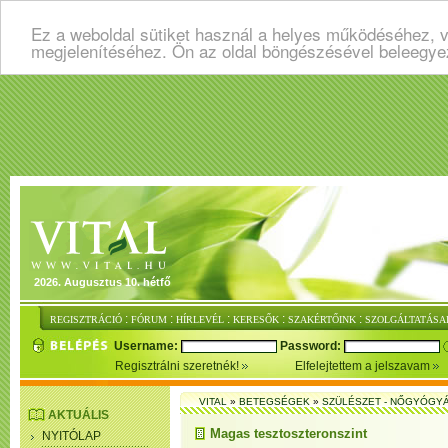
Ez a weboldal sütiket használ a helyes működéséhez, v
megjelenítéséhez. Ön az oldal böngészésével beleegye
2026. Augusztus 10. hétfő
:
:
:
:
:
REGISZTRÁCIÓ
FÓRUM
HÍRLEVÉL
KERESŐK
SZAKÉRTŐINK
SZOLGÁLTATÁSA
Username:
Password:
Regisztrálni szeretnék!
Elfelejtettem a jelszavam
VITAL
»
BETEGSÉGEK
»
SZÜLÉSZET - NŐGYÓGY
AKTUÁLIS
Magas tesztoszteronszint
NYITÓLAP