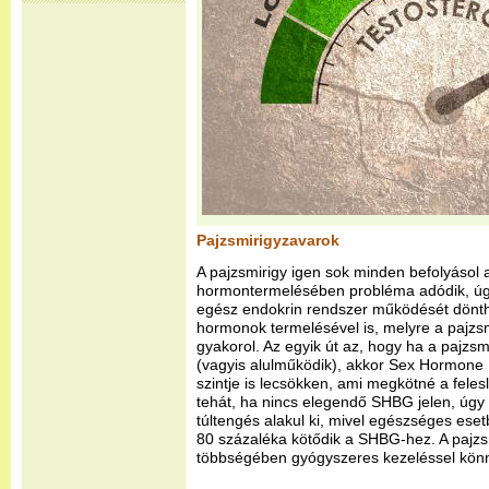
Pajzsmirigyzavarok
A pajzsmirigy igen sok minden befolyásol 
hormontermelésében probléma adódik, ú
egész endokrin rendszer működését dönthe
hormonok termelésével is, melyre a pajzs
gyakorol. Az egyik út az, hogy ha a pajzs
(vagyis alulműködik), akkor Sex Hormone
szintje is lecsökken, ami megkötné a fele
tehát, ha nincs elegendő SHBG jelen, úgy
túltengés alakul ki, mivel egészséges ese
80 százaléka kötődik a SHBG-hez. A pajzs
többségében gyógyszeres kezeléssel könn