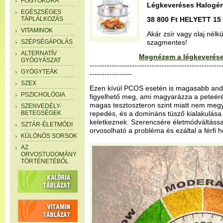
FOGYÓKÚRA
Légkeveréses Halogén
EGÉSZSÉGES
TÁPLÁLKOZÁS
38 800 Ft HELYETT 15 
VITAMINOK
Akár zsír vagy olaj nélk
SZÉPSÉGÁPOLÁS
szagmentes!
ALTERNATÍV
Megnézem a légkeverése
GYÓGYÁSZAT
-----------------------------------------------------
GYÓGYTEÁK
-----------------
SZEX
Ezen kívül PCOS esetén is magasabb an
PSZICHOLÓGIA
figyelhető meg, ami magyarázza a peteéré
magas tesztoszteron szint miatt nem meg
SZENVEDÉLY-
BETEGSÉGEK
repedés, és a domináns tüsző kialakulása h
keletkeznek. Szerencsére életmódváltássa
SZTÁR-ÉLETMÓDI
orvosolható a probléma és ezáltal a férfi 
KÜLÖNÖS SORSOK
AZ
ORVOSTUDOMÁNY
TÖRTÉNETÉBŐL