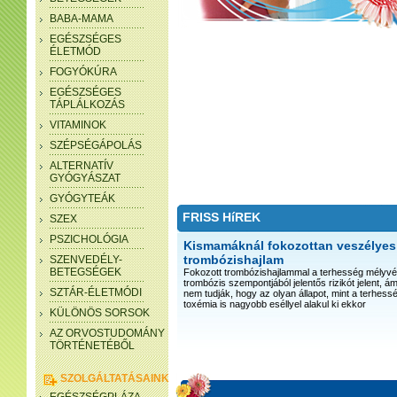
BABA-MAMA
EGÉSZSÉGES
ÉLETMÓD
FOGYÓKÚRA
EGÉSZSÉGES
TÁPLÁLKOZÁS
VITAMINOK
SZÉPSÉGÁPOLÁS
ALTERNATÍV
GYÓGYÁSZAT
GYÓGYTEÁK
FRISS HíREK
SZEX
PSZICHOLÓGIA
Kismamáknál fokozottan veszélyes
trombózishajlam
SZENVEDÉLY-
BETEGSÉGEK
Fokozott trombózishajlammal a terhesség mélyv
trombózis szempontjából jelentős rizikót jelent, 
SZTÁR-ÉLETMÓDI
nem tudják, hogy az olyan állapot, mint a terhessé
toxémia is nagyobb eséllyel alakul ki ekkor
KÜLÖNÖS SORSOK
AZ ORVOSTUDOMÁNY
TÖRTÉNETÉBŐL
SZOLGÁLTATÁSAINK