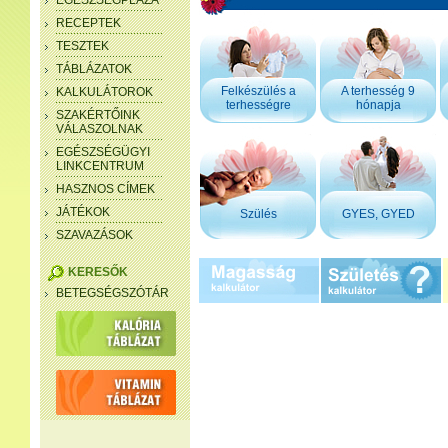
EGÉSZSÉGPLÁZA
RECEPTEK
TESZTEK
TÁBLÁZATOK
Felkészülés a
A terhesség 9
KALKULÁTOROK
terhességre
hónapja
SZAKÉRTŐINK
VÁLASZOLNAK
EGÉSZSÉGÜGYI
LINKCENTRUM
HASZNOS CÍMEK
JÁTÉKOK
Szülés
GYES, GYED
SZAVAZÁSOK
KERESŐK
BETEGSÉGSZÓTÁR