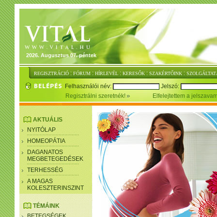
2026. Augusztus 07. péntek
:
:
:
:
:
REGISZTRÁCIÓ
FÓRUM
HÍRLEVÉL
KERESŐK
SZAKÉRTŐINK
SZOLGÁLTAT
Felhasználói név:
Jelszó:
Regisztrálni szeretnék!
Elfelejtettem a jelszava
AKTUÁLIS
NYITÓLAP
HOMEOPÁTIA
DAGANATOS
MEGBETEGEDÉSEK
TERHESSÉG
A MAGAS
KOLESZTERINSZINT
TÉMÁINK
BETEGSÉGEK