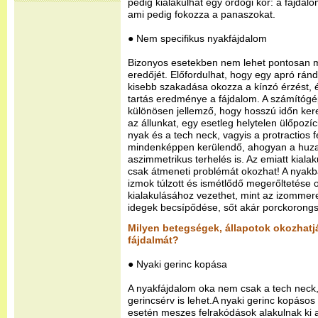
pedig kialakulhat egy ördögi kör: a fájda
ami pedig fokozza a panaszokat.
● Nem specifikus nyakfájdalom
Bizonyos esetekben nem lehet pontosan 
eredőjét. Előfordulhat, hogy egy apró rán
kisebb szakadása okozza a kínzó érzést, é
tartás eredménye a fájdalom. A számítóg
különösen jellemző, hogy hosszú időn kere
az állunkat, egy esetleg helytelen ülőpozíc
nyak és a tech neck, vagyis a protractios f
mindenképpen kerülendő, ahogyan a huzat
aszimmetrikus terhelés is. Az emiatt kial
csak átmeneti problémát okozhat! A nyakb
izmok túlzott és ismétlődő megerőltetése o
kialakulásához vezethet, mint az izommerev
idegek becsípődése, sőt akár porckorongs
Milyen betegségek, állapotok okozhatják
fájdalmát?
● Nyaki gerinc kopása
A nyakfájdalom oka nem csak a tech neck,
gerincsérv is lehet.A nyaki gerinc kopás
esetén meszes felrakódások alakulnak ki a 