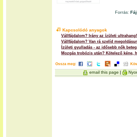
Forrás:
Fáj
Kapcsolódó anyagok
Vállfájdalom? Irány az ízületi ultrahang!
Vállfájdalom? Van rá szelíd megoldásu
Ízületi gyulladás - az idősebb nők bete
Mozgás trobózis után? Kötelező kéne, 
Ossza meg:
Köv
email this page
|
Nyom