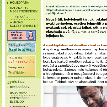
HOMEOPÁTIA
A nyakfájdalom ártalmatlan okait is komolyan kel
DAGANATOS
állapotok okozhatják a nyak-, a váll, a tarkó fájd
MEGBETEGEDÉSEK
nyakfájdalmon?
TERHESSÉG
Megsérült, helytelenül tartjuk, „elal
A MAGAS
nyaki gerincben, esetleg felmerült a
KOLESZTERINSZINT
nyakunk sok ok miatt fájhat, sőt, a n
okozhatja a vállfájdalmat, a tarkóban 
fejfájást is.
A nyakfájdalom ártalmatlan okait is ko
A nyak egy sérülékeny és egész nap haszn
számos okból produkálhat fájdalmat, akár 
fejbe sugározva. A nyakfájás nem csak azo
foglalkozásukból eredően sokat terhelik, túl
NYÁRI EGÉSZSÉG
például a számítógépes munkát végzőknél
Vérnyomás
fodrászoknál. Számos más hajlamosító tén
Térdfájdalom
a hideghatáson át a mozgásszervi betegség
kellemetlen panaszt tudnak okozni, de kez
feladat. Többek közt az alábbiakról lehet s
TÉMÁINK
BETEGSÉGEK
BABA-MAMA
EGÉSZSÉGES
ÉLETMÓD