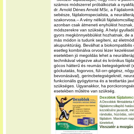
számos módszerrel próbálkoztak a nyakfáj
dr. Arnold Dénes Arnold MSc, a Fájdalom
sebésze, fájdalomspecialista, a neurálter
szakorvosa.– A vény nélküli fájdalomcsill
azonban csak átmeneti enyhülést hoznak, a
módszerekre van szükség. A helyi gyulladá
gyors megkönnyebbülést hozhatnak, de a
más módon is tudunk segíteni, az életmód
akupunktúráig. Beválhat a biokompatibilis 
esetleg kombinálva orvosi lézer kezelésse
esetekben jó megoldás lehet a neurálterá
technikával végezve akut és krónikus fájd
gócos hátterű és reumás betegségeknél (el
góckutatás, fogorvos, fül-orr-gégész, nőg
bevonásával), gerincbetegségeknél, neural
funkcionális gyógytorna és a testtartás ja
szükséges. Ugyanakkor, ha porckorongsér
esetekben műtétre van szükség.
Dexoblok fájdalomcsi
A Dexoblok filmtablett
fájdalomcsillapító hatá
kezelésére javasolt, mi
rándulás, húzódás, sérü
fájdalom. Maximum napi 
tüneteket.
Visszatér a mozgás