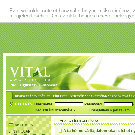
Ez a weboldal sütiket használ a helyes működéséhez, v
megjelenítéséhez. Ön az oldal böngészésével beleegye
2026. Augusztus 08. szombat
:
:
:
:
:
REGISZTRÁCIÓ
FÓRUM
HÍRLEVÉL
KERESŐK
SZAKÉRTŐINK
SZOLGÁLTATÁSA
Username:
Password:
Regisztrálni szeretnék!
Elfelejtettem a jelszavam
VITAL
»
HÍREK ARCHÍVUM
AKTUÁLIS
A tarkó- és vállfájdalom oka is lehet 
NYITÓLAP