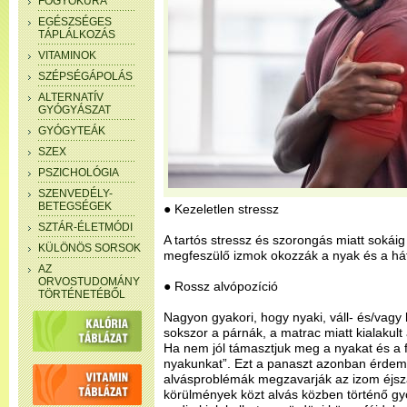
FOGYÓKÚRA
EGÉSZSÉGES
TÁPLÁLKOZÁS
VITAMINOK
SZÉPSÉGÁPOLÁS
ALTERNATÍV
GYÓGYÁSZAT
GYÓGYTEÁK
SZEX
PSZICHOLÓGIA
SZENVEDÉLY-
BETEGSÉGEK
● Kezeletlen stressz
SZTÁR-ÉLETMÓDI
A tartós stressz és szorongás miatt sokáig
KÜLÖNÖS SORSOK
megfeszülő izmok okozzák a nyak és a hát
AZ
ORVOSTUDOMÁNY
● Rossz alvópozíció
TÖRTÉNETÉBŐL
Nagyon gyakori, hogy nyaki, váll- és/vag
sokszor a párnák, a matrac miatt kialakul
Ha nem jól támasztjuk meg a nyakat és a f
nyakunkat”. Ezt a panaszt azonban érdem
alvásproblémák megzavarják az izom éjsza
körülmények közt alvás közben történő gyó