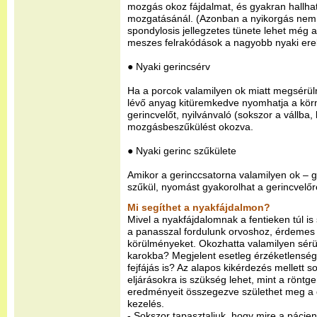
mozgás okoz fájdalmat, és gyakran hallha
mozgatásánál. (Azonban a nyikorgás nem f
spondylosis jellegzetes tünete lehet még a
meszes felrakódások a nagyobb nyaki ereket
● Nyaki gerincsérv
Ha a porcok valamilyen ok miatt megsérül
lévő anyag kitüremkedve nyomhatja a kör
gerincvelőt, nyilvánvaló (sokszor a vállba
mozgásbeszűkülést okozva.
● Nyaki gerinc szűkülete
Amikor a gerinccsatorna valamilyen ok – g
szűkül, nyomást gyakorolhat a gerincvelőr
Mi segíthet a nyakfájdalmon?
Mivel a nyakfájdalomnak a fentieken túl is
a panasszal fordulunk orvoshoz, érdemes
körülményeket. Okozhatta valamilyen sérül
karokba? Megjelent esetleg érzéketlenség
fejfájás is? Az alapos kikérdezés mellett 
eljárásokra is szükség lehet, mint a rönt
eredményeit összegezve születhet meg a d
kezelés.
- Sokszor tapasztaljuk, hogy mire a pácie