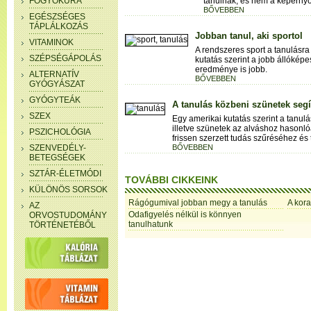
FOGYÓKÚRA
tanulnak, és nem a képernyőr
BŐVEBBEN
EGÉSZSÉGES
TÁPLÁLKOZÁS
Jobban tanul, aki sportol
VITAMINOK
A rendszeres sport a tanulásra 
SZÉPSÉGÁPOLÁS
kutatás szerint a jobb állókép
eredménye is jobb.
ALTERNATÍV
BŐVEBBEN
GYÓGYÁSZAT
GYÓGYTEÁK
A tanulás közbeni szünetek segí
SZEX
Egy amerikai kutatás szerint a tanul
illetve szünetek az alváshoz hasonl
PSZICHOLÓGIA
frissen szerzett tudás szűréséhez és
SZENVEDÉLY-
BŐVEBBEN
BETEGSÉGEK
SZTÁR-ÉLETMÓDI
TOVÁBBI CIKKEINK
KÜLÖNÖS SORSOK
Rágógumival jobban megy a tanulás
A kora
AZ
Odafigyelés nélkül is könnyen
ORVOSTUDOMÁNY
tanulhatunk
TÖRTÉNETÉBŐL