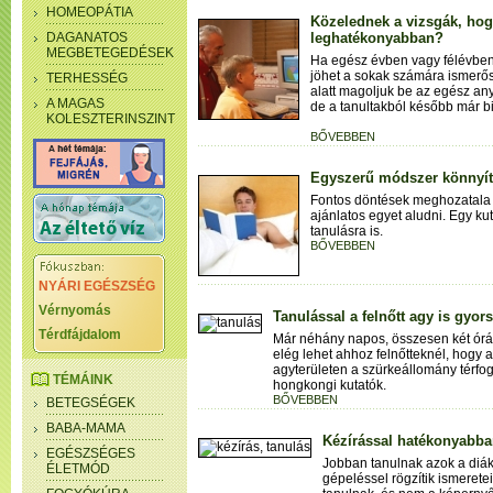
HOMEOPÁTIA
Közelednek a vizsgák, hog
DAGANATOS
leghatékonyabban?
MEGBETEGEDÉSEK
Ha egész évben vagy félévben 
jöhet a sokak számára ismerős
TERHESSÉG
alatt magoljuk be az egész anya
A MAGAS
de a tanultakból később már 
KOLESZTERINSZINT
BŐVEBBEN
Egyszerű módszer könnyíth
Fontos döntések meghozatala e
ajánlatos egyet aludni. Egy ku
tanulásra is.
BŐVEBBEN
NYÁRI EGÉSZSÉG
Vérnyomás
Tanulással a felnőtt agy is gyor
Térdfájdalom
Már néhány napos, összesen két órá
elég lehet ahhoz felnőtteknél, hogy a
agyterületen a szürkeállomány térfoga
TÉMÁINK
hongkongi kutatók.
BŐVEBBEN
BETEGSÉGEK
BABA-MAMA
Kézírással hatékonyabban
EGÉSZSÉGES
Jobban tanulnak azok a diák
ÉLETMÓD
gépeléssel rögzítik ismeretei