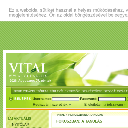
Ez a weboldal sütiket használ a helyes működéséhez, v
megjelenítéséhez. Ön az oldal böngészésével beleegye
2026. Augusztus 07. péntek
:
:
:
:
:
REGISZTRÁCIÓ
FÓRUM
HÍRLEVÉL
KERESŐK
SZAKÉRTŐINK
SZOLGÁLTATÁSA
Username:
Password:
Regisztrálni szeretnék!
Elfelejtettem a jelszavam
VITAL
»
FÓKUSZBAN: A TANULÁS
AKTUÁLIS
FÓKUSZBAN: A TANULÁS
NYITÓLAP