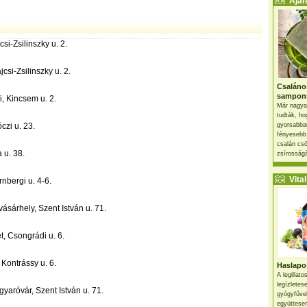
Ajánl
si-Zsilinszky u. 2.
csi-Zsilinszky u. 2.
Csaláno
sampon
, Kincsem u. 2.
Már nagya
tudták, ho
zi u. 23.
gyorsabban
fényesebb
csalán csö
 u. 38.
zsírosságá
Vital 
nbergi u. 4-6.
sárhely, Szent István u. 71.
, Csongrádi u. 6.
Kontrássy u. 6.
Haslapos
A legillat
legízletes
aróvár, Szent István u. 71.
gyógyfűve
együttesen