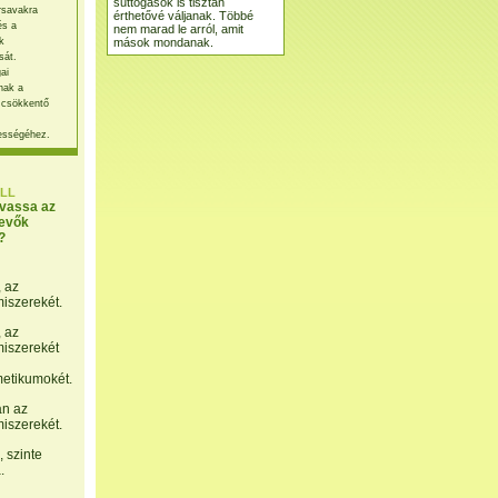
suttogások is tisztán
rsavakra
érthetővé váljanak. Többé
és a
nem marad le arról, amit
mások mondanak.
k
sát.
ai
nak a
 csökkentő
ességéhez.
LL
lvassa az
evők
?
, az
miszerekét.
, az
miszerekét
etikumokét.
án az
miszerekét.
 szinte
.