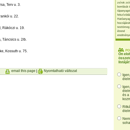
zsírok zsí
a, Terv u. 3.
bomlását 
tápanyago
felszívódá
ankói u. 22.
Hatóanyag
hozzájárul
testtömeg
 Rákóczi u. 19.
étrend
eredmény
 Táncsics u. 2/b.
PO
e, Kossuth u. 75.
Ön elo
összet
listáját
email this page
|
Nyomtatható változat
Igen
élel
Igen
élel
és a
kozm
Ritk
élel
Nem,
soha