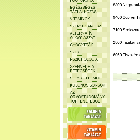
FOGYÓKÚRA
8800 Nagykanizs
EGÉSZSÉGES
TÁPLÁLKOZÁS
9400 Sopron, Fr
VITAMINOK
SZÉPSÉGÁPOLÁS
7100 Szekszárd,
ALTERNATÍV
GYÓGYÁSZAT
2800 Tatabánya,
GYÓGYTEÁK
SZEX
6060 Tiszakécsk
PSZICHOLÓGIA
SZENVEDÉLY-
BETEGSÉGEK
SZTÁR-ÉLETMÓDI
KÜLÖNÖS SORSOK
AZ
ORVOSTUDOMÁNY
TÖRTÉNETÉBŐL