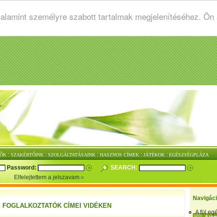
valamint személyre szabott tartalmak megjelenítéséhez. Ön
:
:
:
:
:
ŐK
SZAKÉRTŐINK
SZOLGÁLTATÁSAINK
HASZNOS CÍMEK
JÁTÉKOK
EGÉSZSÉGPLÁZA
Password:
SEARCH:
Elfelejtettem a jelszavam
Navigác
S FOGLALKOZTATÓK CÍMEI VIDÉKEN
A fül e