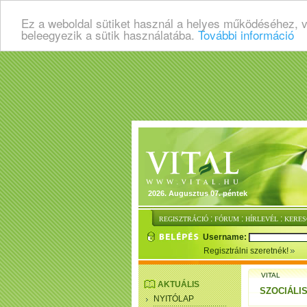
Ez a weboldal sütiket használ a helyes működéséhez, 
beleegyezik a sütik használatába.
További információ
2026. Augusztus 07. péntek
:
:
:
REGISZTRÁCIÓ
FÓRUM
HÍRLEVÉL
KERES
Username:
Regisztrálni szeretnék!
VITAL
AKTUÁLIS
SZOCIÁLI
NYITÓLAP