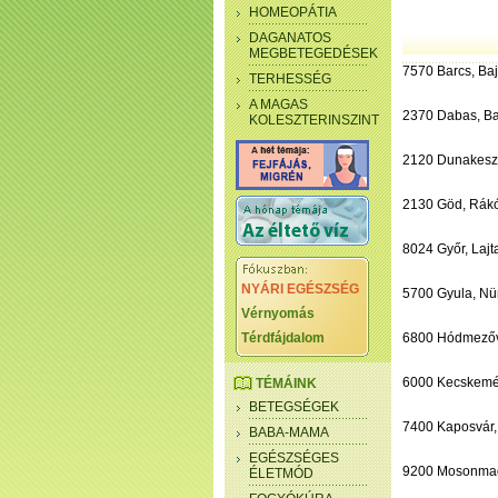
HOMEOPÁTIA
DAGANATOS
MEGBETEGEDÉSEK
7570 Barcs, Bajc
TERHESSÉG
A MAGAS
2370 Dabas, Baj
KOLESZTERINSZINT
2120 Dunakeszi
2130 Göd, Rákóc
8024 Győr, Lajta
NYÁRI EGÉSZSÉG
5700 Gyula, Nür
Vérnyomás
Térdfájdalom
6800 Hódmezővá
6000 Kecskemét
TÉMÁINK
BETEGSÉGEK
7400 Kaposvár, 
BABA-MAMA
EGÉSZSÉGES
9200 Mosonmagy
ÉLETMÓD