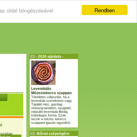
Rendben
 az oldal böngészésével
- 2026 ajánlata -
Levendulás
Mézestekercs szappan
Tökéletes választás, ha a
levendula szerelmese vagy.
Tápláló méz, gazdag
sheavaj-tartalom, nyugtató,
relaxáló levendula illóolaj,
különleges forma. Ezek
teszik a mézes tekercs
szappant igazán egyedivé.
ió
-Bőröd szépségére-
gészsége