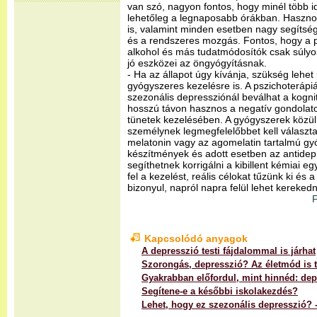
van szó, nagyon fontos, hogy minél több i
lehetőleg a legnaposabb órákban. Hasznos 
is, valamint minden esetben nagy segítsé
és a rendszeres mozgás. Fontos, hogy a 
alkohol és más tudatmódosítók csak súlyos
jó eszközei az öngyógyításnak.
- Ha az állapot úgy kívánja, szükség lehet
gyógyszeres kezelésre is. A pszichoteráp
szezonális depressziónál beválhat a kognit
hosszú távon hasznos a negatív gondolato
tünetek kezelésében. A gyógyszerek közül 
személynek legmegfelelőbbet kell választa
melatonin vagy az agomelatin tartalmú gy
készítmények és adott esetben az antidep
segíthetnek korrigálni a kibillent kémiai 
fel a kezelést, reális célokat tűzünk ki é
bizonyul, napról napra felül lehet kereked
F
Kapcsolódó anyagok
A depresszió testi fájdalommal is járhat
Szorongás, depresszió? Az életmód is 
Gyakrabban előfordul, mint hinnéd: de
Segítene-e a későbbi iskolakezdés?
Lehet, hogy ez szezonális depresszió?