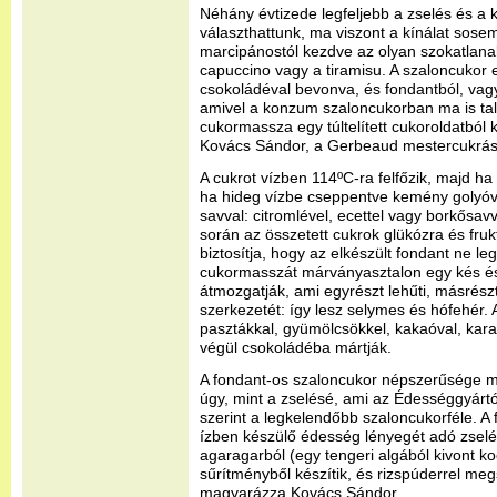
Néhány évtizede legfeljebb a zselés és a
választhattunk, ma viszont a kínálat sosem
marcipánostól kezdve az olyan szokatlanab
capuccino vagy a tiramisu. A szaloncukor 
csokoládéval bevonva, és fondantból, vag
amivel a konzum szaloncukorban ma is tal
cukormassza egy túltelített cukoroldatból 
Kovács Sándor, a Gerbeaud mestercukrás
A cukrot vízben 114ºC-ra felfőzik, majd h
ha hideg vízbe cseppentve kemény golyóvá
savval: citromlével, ecettel vagy borkősavva
során az összetett cukrok glükózra és fru
biztosítja, hogy az elkészült fondant ne leg
cukormasszát márványasztalon egy kés és
átmozgatják, ami egyrészt lehűti, másrészt
szerkezetét: így lesz selymes és hófehér.
pasztákkal, gyümölcsökkel, kakaóval, karam
végül csokoládéba mártják.
A fondant-os szaloncukor népszerűsége 
úgy, mint a zselésé, ami az Édességgyárt
szerint a legkelendőbb szaloncukorféle. A
ízben készülő édesség lényegét adó zselé
agaragarból (egy tengeri algából kivont k
sűrítményből készítik, és rizspúderrel meg
magyarázza Kovács Sándor.