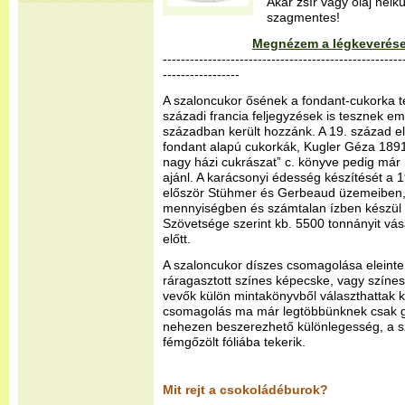
Akár zsír vagy olaj nélk
szagmentes!
Megnézem a légkeverése
-----------------------------------------------------
-----------------
A szaloncukor ősének a fondant-cukorka te
századi francia feljegyzések is tesznek eml
században került hozzánk. A 19. század e
fondant alapú cukorkák, Kugler Géza 189
nagy házi cukrászat” c. könyve pedig már 
ajánl. A karácsonyi édesség készítését a 
először Stühmer és Gerbeaud üzemeiben,
mennyiségben és számtalan ízben készül
Szövetsége szerint kb. 5500 tonnányit vá
előtt.
A szaloncukor díszes csomagolása eleinte 
ráragasztott színes képecske, vagy színes 
vevők külön mintakönyvből választhattak ki
csomagolás ma már legtöbbünknek csak g
nehezen beszerezhető különlegesség, a s
fémgőzölt fóliába tekerik.
Mit rejt a csokoládéburok?