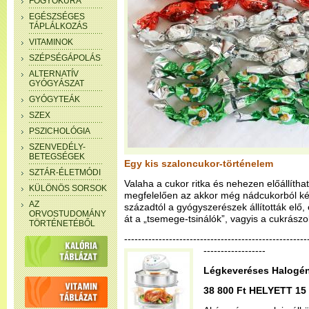
FOGYÓKÚRA
EGÉSZSÉGES
TÁPLÁLKOZÁS
VITAMINOK
SZÉPSÉGÁPOLÁS
ALTERNATÍV
GYÓGYÁSZAT
GYÓGYTEÁK
SZEX
PSZICHOLÓGIA
SZENVEDÉLY-
BETEGSÉGEK
Egy kis szaloncukor-történelem
SZTÁR-ÉLETMÓDI
Valaha a cukor ritka és nehezen előállítha
KÜLÖNÖS SORSOK
megfelelően az akkor még nádcukorból ké
AZ
századtól a gyógyszerészek állították elő, 
ORVOSTUDOMÁNY
át a „tsemege-tsinálók”, vagyis a cukrász
TÖRTÉNETÉBŐL
--------------------------------------------------
------------------
Légkeveréses Halogén
38 800 Ft HELYETT 15 