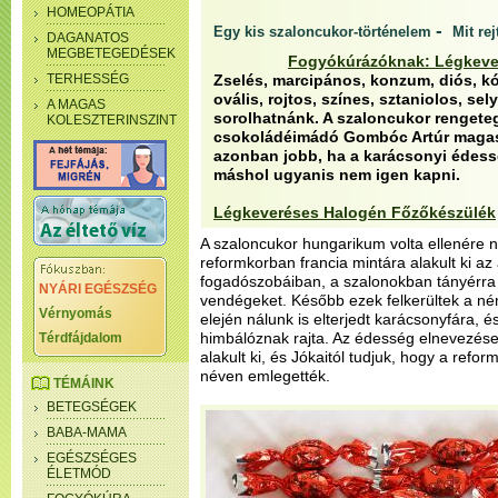
HOMEOPÁTIA
-
Egy kis szaloncukor-történelem
Mit re
DAGANATOS
MEGBETEGEDÉSEK
Fogyókúrázóknak: Légkeve
TERHESSÉG
Zselés, marcipános, konzum, diós, k
ovális, rojtos, színes, sztaniolos, s
A MAGAS
sorolhatnánk. A szaloncukor rengete
KOLESZTERINSZINT
csokoládéimádó Gombóc Artúr magas k
azonban jobb, ha a karácsonyi édess
máshol ugyanis nem igen kapni.
Légkeveréses Halogén Főzőkészülék
A szaloncukor hungarikum volta ellenére 
reformkorban francia mintára alakult ki a
fogadószobáiban, a szalonokban tányérra 
NYÁRI EGÉSZSÉG
vendégeket. Később ezek felkerültek a n
Vérnyomás
elején nálunk is elterjedt karácsonyfára, 
himbálóznak rajta. Az édesség elnevezése
Térdfájdalom
alakult ki, és Jókaitól tudjuk, hogy a refo
néven emlegették.
TÉMÁINK
BETEGSÉGEK
BABA-MAMA
EGÉSZSÉGES
ÉLETMÓD