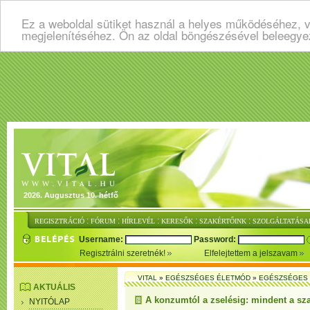
Ez a weboldal sütiket használ a helyes működéséhez, v
megjelenítéséhez. Ön az oldal böngészésével beleegye
2026. Augusztus 10. hétfő
:
:
:
:
:
REGISZTRÁCIÓ
FÓRUM
HÍRLEVÉL
KERESŐK
SZAKÉRTŐINK
SZOLGÁLTATÁSA
Username:
Password:
Regisztrálni szeretnék!
Elfelejtettem a jelszavam
VITAL
»
EGÉSZSÉGES ÉLETMÓD
»
EGÉSZSÉGES 
AKTUÁLIS
A konzumtól a zselésig: mindent a sz
NYITÓLAP