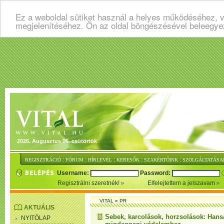
Ez a weboldal sütiket használ a helyes működéséhez, v
megjelenítéséhez. Ön az oldal böngészésével beleegye
2026. Augusztus 06. csütörtök
:
:
:
:
:
REGISZTRÁCIÓ
FÓRUM
HÍRLEVÉL
KERESŐK
SZAKÉRTŐINK
SZOLGÁLTATÁSA
Username:
Password:
Regisztrálni szeretnék!
Elfelejtettem a jelszavam
VITAL
»
PR
AKTUÁLIS
Sebek, karcolások, horzsolások: Hansa
NYITÓLAP