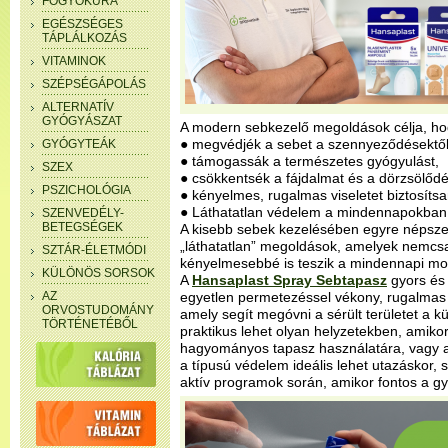
FOGYÓKÚRA
EGÉSZSÉGES
TÁPLÁLKOZÁS
VITAMINOK
SZÉPSÉGÁPOLÁS
ALTERNATÍV
GYÓGYÁSZAT
A modern sebkezelő megoldások célja, ho
● megvédjék a sebet a szennyeződésektől
GYÓGYTEÁK
● támogassák a természetes gyógyulást,
SZEX
● csökkentsék a fájdalmat és a dörzsölődé
PSZICHOLÓGIA
● kényelmes, rugalmas viseletet biztosíts
● Láthatatlan védelem a mindennapokban
SZENVEDÉLY-
BETEGSÉGEK
A kisebb sebek kezelésében egyre népsze
„láthatatlan” megoldások, amelyek nemc
SZTÁR-ÉLETMÓDI
kényelmesebbé is teszik a mindennapi mo
KÜLÖNÖS SORSOK
A
Hansaplast Spray Sebtapasz
gyors és 
AZ
egyetlen permetezéssel vékony, rugalmas
ORVOSTUDOMÁNY
amely segít megóvni a sérült területet a k
TÖRTÉNETÉBŐL
praktikus lehet olyan helyzetekben, amiko
hagyományos tapasz használatára, vagy a
a típusú védelem ideális lehet utazáskor, 
aktív programok során, amikor fontos a gy