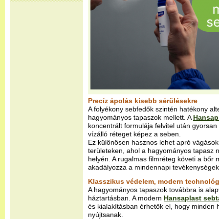
Precíz ápolás kisebb sérülésekre
A folyékony sebfedők szintén hatékony alte
hagyományos tapaszok mellett. A
Hansapl
koncentrált formulája felvitel után gyorsan
vízálló réteget képez a seben.
Ez különösen hasznos lehet apró vágásokn
területeken, ahol a hagyományos tapasz
helyén. A rugalmas filmréteg követi a bőr
akadályozza a mindennapi tevékenységek
Klasszikus védelem, modern technológ
A hagyományos tapaszok továbbra is alapv
háztartásban. A modern
Hansaplast seb
és kialakításban érhetők el, hogy minden 
nyújtsanak.