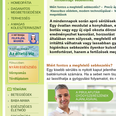
mindennapi védelemhez
HOMEOPÁTIA
-
Miért fontos a megfelelő sebkezelés?
Precíz á
DAGANATOS
-
Klasszikus védelem, modern technológiával
M
MEGBETEGEDÉSEK
megoldások
TERHESSÉG
A mindennapok során apró sérülések s
A MAGAS
Egy óvatlan mozdulat a konyhában, e
KOLESZTERINSZINT
botlás vagy egy új cipő okozta dörz
eredményezhet karcolást, horzsolást 
általában nem súlyosak, megfelelő el
irritálttá válhatnak vagy lassabban g
higiénikus sebkezelés ilyenkor kulc
komfortérzet, hanem a fertőzések me
Miért fontos a megfelelő sebkezelés?
NYÁRI EGÉSZSÉG
Egy kisebb sérülés is nyitott kaput jelent
Vérnyomás
baktériumok számára. Ha a sebet nem tiszt
az lassíthatja a gyógyulási folyamatot, és n
Térdfájdalom
TÉMÁINK
BETEGSÉGEK
BABA-MAMA
EGÉSZSÉGES
ÉLETMÓD