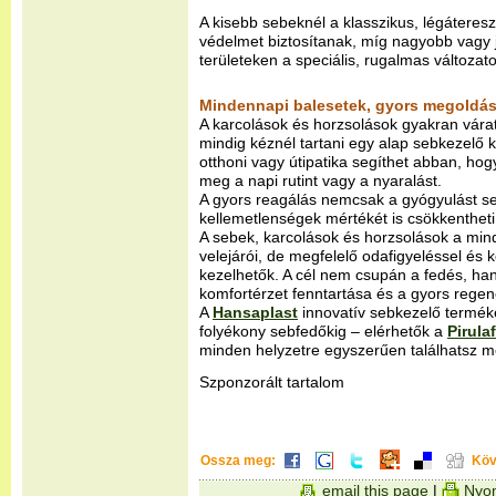
A kisebb sebeknél a klasszikus, légáteres
védelmet biztosítanak, míg nagyobb vagy 
területeken a speciális, rugalmas változato
Mindennapi balesetek, gyors megoldá
A karcolások és horzsolások gyakran várat
mindig kéznél tartani egy alap sebkezelő ké
otthoni vagy útipatika segíthet abban, hog
meg a napi rutint vagy a nyaralást.
A gyors reagálás nemcsak a gyógyulást se
kellemetlenségek mértékét is csökkentheti
A sebek, karcolások és horzsolások a mi
velejárói, de megfelelő odafigyeléssel és
kezelhetők. A cél nem csupán a fedés, ha
komfortérzet fenntartása és a gyors rege
A
Hansaplast
innovatív sebkezelő terméke
folyékony sebfedőkig – elérhetők a
Pirula
minden helyzetre egyszerűen találhatsz m
Szponzorált tartalom
Ossza meg:
Köv
email this page
|
Nyom