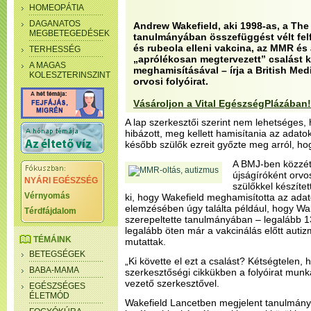
HOMEOPÁTIA
DAGANATOS
Andrew Wakefield, aki 1998-as, a The
MEGBETEGEDÉSEK
tanulmányában összefüggést vélt fe
és rubeola elleni vakcina, az MMR és 
TERHESSÉG
„aprólékosan megtervezett” csalást k
A MAGAS
meghamisításával – írja a British Med
KOLESZTERINSZINT
orvosi folyóirat.
Vásároljon a Vital EgészségPlázában!
A lap szerkesztői szerint nem lehetséges,
hibázott, meg kellett hamisítania az adat
később szülők ezreit győzte meg arról, ho
A BMJ-ben közzét
újságíróként orvos
NYÁRI EGÉSZSÉG
szülőkkel készítet
Vérnyomás
ki, hogy Wakefield meghamisította az adat
elemzésében úgy találta például, hogy Wak
Térdfájdalom
szerepeltette tanulmányában – legalább 13
legalább öten már a vakcinálás előtt autiz
TÉMÁINK
mutattak.
BETEGSÉGEK
„Ki követte el ezt a csalást? Kétségtelen, h
BABA-MAMA
szerkesztőségi cikkükben a folyóirat munk
vezető szerkesztővel.
EGÉSZSÉGES
ÉLETMÓD
Wakefield Lancetben megjelent tanulmán