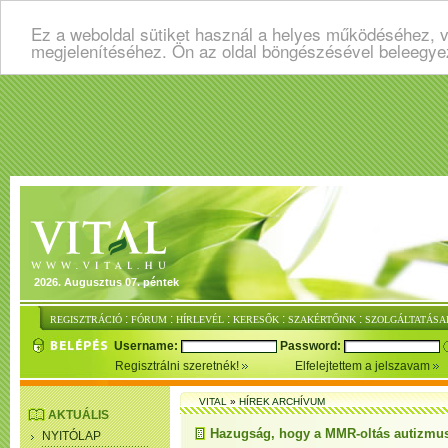
Ez a weboldal sütiket használ a helyes működéséhez, v
megjelenítéséhez. Ön az oldal böngészésével beleegye
2026. Augusztus 07. péntek
:
:
:
:
:
REGISZTRÁCIÓ
FÓRUM
HÍRLEVÉL
KERESŐK
SZAKÉRTŐINK
SZOLGÁLTATÁSA
Username:
Password:
Regisztrálni szeretnék!
Elfelejtettem a jelszavam
VITAL
»
HÍREK ARCHÍVUM
AKTUÁLIS
Hazugság, hogy a MMR-oltás autizmu
NYITÓLAP