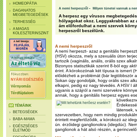
HOMEOPÁTIA
-
A nemi herpeszről
Milyen tünetei vannak a n
DAGANATOS
MEGBETEGEDÉSEK
A herpesz egy vírusos megbetegedés,
hólyagokat okoz. Leggyakrabban az a
TERHESSÉG
ám előfordulhat a nemi szervek környé
A MAGAS
herpeszről beszélünk.
KOLESZTERINSZINT
A nemi herpeszről
A nemi herpeszt- azaz a genitális herpesz
(HSV) okozza, mely a szexuális úton terje
tartozik (vaginális, anális, orális szex alkal
Bizonyos statisztikák szerint 8-ból egy akt
érint. A kórokozónak két típusa is ismert (
előidézheti a problémát (bár legtöbbször a
NYÁRI EGÉSZSÉG
Sokan úgy gondolják, hogy orális szex alk
elkapni, pedig ez nagy tévedés. A HSV I ál
Vérnyomás
ugyanis a szájról a nemi szervekre könnye
Térdfájdalom
annak, hogy a genitális herpesz egyes ese
következn
Érdekessé
TÉMÁINK
látensek, 
BETEGSÉGEK
szervezetben, hogy nem mindig produkáln
BABA-MAMA
érintett megfertőződik, a kórokozó az ideg
ún. érzőidegi ganglionokra (idegdúc). Ne
EGÉSZSÉGES
ganglionok a hát alsó részén, a gerincvelő
ÉLETMÓD