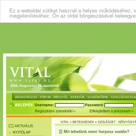
Ez a weboldal sütiket használ a helyes működéséhez, v
megjelenítéséhez. Ön az oldal böngészésével beleegye
2026. Augusztus 06. csütörtök
:
:
:
:
:
REGISZTRÁCIÓ
FÓRUM
HÍRLEVÉL
KERESŐK
SZAKÉRTŐINK
SZOLGÁLTATÁSA
Username:
Password:
Regisztrálni szeretnék!
Elfelejtettem a jelszavam
VITAL
»
BETEGSÉGEK
»
SZÜLÉSZET - NŐGYÓGY
AKTUÁLIS
Mit tehetünk nemi herpesz esetén?
NYITÓLAP