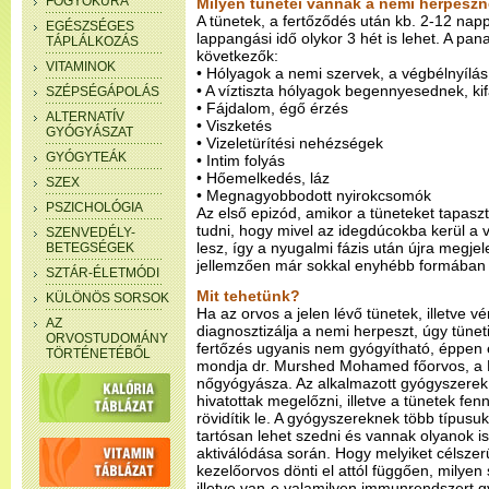
FOGYÓKÚRA
Milyen tünetei vannak a nemi herpesz
A tünetek, a fertőződés után kb. 2-12 napp
EGÉSZSÉGES
lappangási idő olykor 3 hét is lehet. A pa
TÁPLÁLKOZÁS
következők:
VITAMINOK
• Hólyagok a nemi szervek, a végbélnyílás
• A víztiszta hólyagok begennyesednek, k
SZÉPSÉGÁPOLÁS
• Fájdalom, égő érzés
ALTERNATÍV
• Viszketés
GYÓGYÁSZAT
• Vizeletürítési nehézségek
GYÓGYTEÁK
• Intim folyás
• Hőemelkedés, láz
SZEX
• Megnagyobbodott nyirokcsomók
PSZICHOLÓGIA
Az első epizód, amikor a tüneteket tapaszta
tudni, hogy mivel az idegdúcokba kerül a ví
SZENVEDÉLY-
lesz, így a nyugalmi fázis után újra megj
BETEGSÉGEK
jellemzően már sokkal enyhébb formában (
SZTÁR-ÉLETMÓDI
Mit tehetünk?
KÜLÖNÖS SORSOK
Ha az orvos a jelen lévő tünetek, illetve vé
AZ
diagnosztizálja a nemi herpeszt, úgy tünet
ORVOSTUDOMÁNY
fertőzés ugyanis nem gyógyítható, éppen e
TÖRTÉNETÉBŐL
mondja dr. Murshed Mohamed főorvos, a 
nőgyógyásza. Az alkalmazott gyógyszerek,
hivatottak megelőzni, illetve a tünetek fen
rövidítik le. A gyógyszereknek több típusu
tartósan lehet szedni és vannak olyanok is
aktiválódása során. Hogy melyiket célszer
kezelőorvos dönti el attól függően, milyen 
illetve van-e valamilyen immunrendszert 