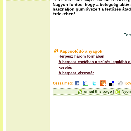
Nagyon fontos, hogy a betegség aktí
használjon gumióvszert a fertőzés áta
érdekében!
For
Kapcsolódó anyagok
Herpesz három formában
A herpesz esetében a szűrés legalább ol
kezelés
A herpesz visszatér
Ossza meg:
Köv
email this page
|
Nyom