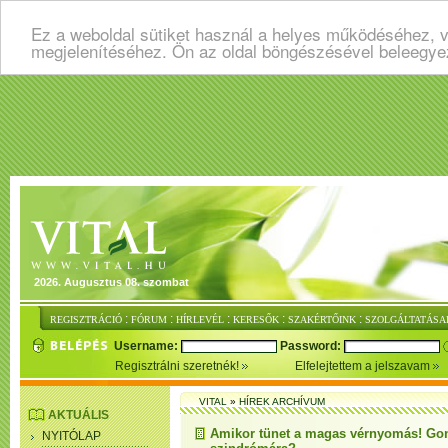
Ez a weboldal sütiket használ a helyes működéséhez, v
megjelenítéséhez. Ön az oldal böngészésével beleegye
2026. Augusztus 08. szombat
:
:
:
:
:
REGISZTRÁCIÓ
FÓRUM
HÍRLEVÉL
KERESŐK
SZAKÉRTŐINK
SZOLGÁLTATÁSA
Username:
Password:
Regisztrálni szeretnék!
Elfelejtettem a jelszavam
VITAL
»
HÍREK ARCHÍVUM
AKTUÁLIS
Amikor tünet a magas vérnyomás! Go
NYITÓLAP