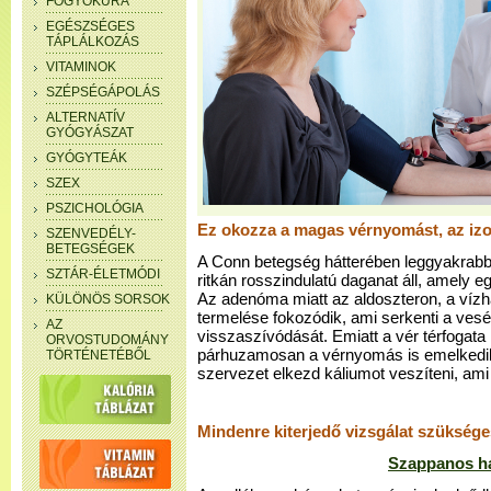
FOGYÓKÚRA
EGÉSZSÉGES
TÁPLÁLKOZÁS
VITAMINOK
SZÉPSÉGÁPOLÁS
ALTERNATÍV
GYÓGYÁSZAT
GYÓGYTEÁK
SZEX
PSZICHOLÓGIA
Ez okozza a magas vérnyomást, az iz
SZENVEDÉLY-
BETEGSÉGEK
A Conn betegség hátterében leggyakrabb
SZTÁR-ÉLETMÓDI
ritkán rosszindulatú daganat áll, amely e
Az adenóma miatt az aldoszteron, a vízh
KÜLÖNÖS SORSOK
termelése fokozódik, ami serkenti a vesé
AZ
visszaszívódását. Emiatt a vér térfogata
ORVOSTUDOMÁNY
párhuzamosan a vérnyomás is emelkedik.
TÖRTÉNETÉBŐL
szervezet elkezd káliumot veszíteni, a
Mindenre kiterjedő vizsgálat szüksége
Szappanos haj