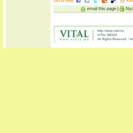
Ossza meg:
Köv
email this page
|
Nyo