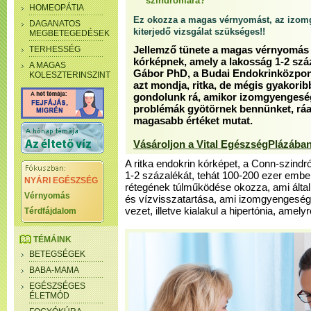
szindrómára?
HOMEOPÁTIA
Ez okozza a magas vérnyomást, az izom
DAGANATOS
kiterjedő vizsgálat szükséges!!
MEGBETEGEDÉSEK
TERHESSÉG
Jellemző tünete a magas vérnyomás 
kórképnek, amely a lakosság 1-2 száza
A MAGAS
Gábor PhD, a Budai Endokrinközpont
KOLESZTERINSZINT
azt mondja, ritka, de mégis gyakori
gondolunk rá, amikor izomgyengeség,
problémák gyötörnek bennünket, rá
magasabb értéket mutat.
Vásároljon a Vital EgészségPlázában
A ritka endokrin kórképet, a Conn-szind
1-2 százalékát, tehát 100-200 ezer ember
NYÁRI EGÉSZSÉG
rétegének túlműködése okozza, ami által
Vérnyomás
és vízvisszatartása, ami izomgyengesé
vezet, illetve kialakul a hipertónia, amelyre
Térdfájdalom
TÉMÁINK
BETEGSÉGEK
BABA-MAMA
EGÉSZSÉGES
ÉLETMÓD