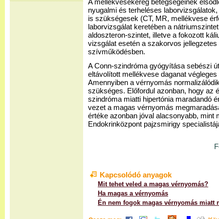
A mellékvesekéreg betegségeinek elsődl
nyugalmi és terheléses laborvizsgálatok,
is szükségesek (CT, MR, mellékvese érf
laborvizsgálat keretében a nátriumszintet,
aldoszteron-szintet, illetve a fokozott ká
vizsgálat esetén a szakorvos jellegzetes 
szívműködésben.
A Conn-szindróma gyógyítása sebészi úto
eltávolított mellékvese daganat véglege
Amennyiben a vérnyomás normalizálódik
szükséges. Előfordul azonban, hogy az 
szindróma miatti hipertónia maradandó ér
vezet a magas vérnyomás megmaradásáh
értéke azonban jóval alacsonyabb, mint m
Endokrinközpont pajzsmirigy specialistáj
F
Kapcsolódó anyagok
Mit tehet veled a magas vérnyomás?
Ha magas a vérnyomás
Én nem fogok magas vérnyomás miatt 