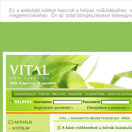
Ez a weboldal sütiket használ a helyes működéséhez, v
megjelenítéséhez. Ön az oldal böngészésével beleegye
2026. Augusztus 08. szombat
:
:
:
:
:
REGISZTRÁCIÓ
FÓRUM
HÍRLEVÉL
KERESŐK
SZAKÉRTŐINK
SZOLGÁLTATÁSA
Username:
Password:
Regisztrálni szeretnék!
Elfelejtettem a jelszavam
VITAL
»
DAGANATOS MEGBETEGEDÉSEK: HÍREK
AKTUÁLIS
A kávé csökkentheti a bőrrák kialakulás
NYITÓLAP