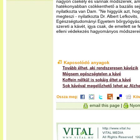
nagyon csekély és vannak módszerek, ame
hatékonyabban csökkenthető a bazális sej
nyilatkozta van Dam. "Ne higgyük azt, hogy
megteszi - nyilatkozta Dr. Albert Lefkovits
Egészségtudományi Egyetem bőrgyógyász 
szereti a kávét, igya csak, de emellett s
elleni védekezés hagyományos módszerei
Kapcsolódó anyagok
Tovább élhet, aki rendszeresen kávézik
Mégsem egészségtelen a kávé
Koffein nélkül is sokáig éltet a kávé
Sok kávéval megelőzhető lehet az Alzh
Ossza meg:
Köv
email this page
|
Nyom