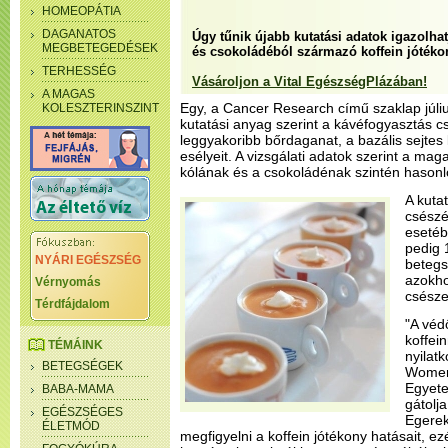
HOMEOPÁTIA
DAGANATOS
Úgy tűnik újabb kutatási adatok igazolhat
MEGBETEGEDÉSEK
és csokoládéból származó koffein jótéko
TERHESSÉG
Vásároljon a Vital EgészségPlázában!
A MAGAS
Egy, a Cancer Research című szaklap júl
KOLESZTERINSZINT
kutatási anyag szerint a kávéfogyasztás c
leggyakoribb bőrdaganat, a bazális sejtes 
esélyeit. A vizsgálati adatok szerint a mag
kólának és a csokoládénak szintén hasonl
A kuta
csészé
esetéb
pedig 
NYÁRI EGÉSZSÉG
betegs
azokho
Vérnyomás
csésze 
Térdfájdalom
"A véd
koffein
TÉMÁINK
nyilat
BETEGSÉGEK
Women
Egyete
BABA-MAMA
gátolj
EGÉSZSÉGES
Egerek
ÉLETMÓD
megfigyelni a koffein jótékony hatásait, e