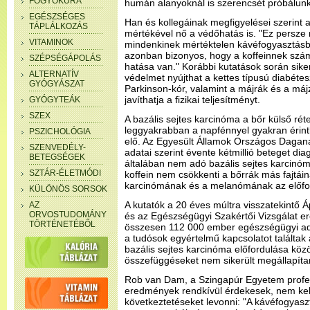
FOGYÓKÚRA
humán alanyoknál is szerencsét próbálunk
EGÉSZSÉGES
Han és kollegáinak megfigyelései szerint a
TÁPLÁLKOZÁS
mértékével nő a védőhatás is. "Ez persze 
VITAMINOK
mindenkinek mértéktelen kávéfogyasztásba
azonban bizonyos, hogy a koffeinnek szám
SZÉPSÉGÁPOLÁS
hatása van." Korábbi kutatások során siker
ALTERNATÍV
védelmet nyújthat a kettes típusú diabétes
GYÓGYÁSZAT
Parkinson-kór, valamint a májrák és a máj
javíthatja a fizikai teljesítményt.
GYÓGYTEÁK
SZEX
A bazális sejtes karcinóma a bőr külső réte
leggyakrabban a napfénnyel gyakran érintk
PSZICHOLÓGIA
elő. Az Egyesült Államok Országos Dagan
SZENVEDÉLY-
adatai szerint évente kétmillió beteget dia
BETEGSÉGEK
általában nem adó bazális sejtes karcinómá
SZTÁR-ÉLETMÓDI
koffein nem csökkenti a bőrrák más fajtáin
karcinómának és a melanómának az előfo
KÜLÖNÖS SORSOK
A kutatók a 20 éves múltra visszatekintő 
AZ
ORVOSTUDOMÁNY
és az Egészségügyi Szakértői Vizsgálat e
TÖRTÉNETÉBŐL
összesen 112 000 ember egészségügyi ada
a tudósok egyértelmű kapcsolatot találtak 
bazális sejtes karcinóma előfordulása közö
összefüggéseket nem sikerült megállapíta
Rob van Dam, a Szingapúr Egyetem profess
eredmények rendkívül érdekesek, nem ke
következtetéseket levonni: "A kávéfogyas