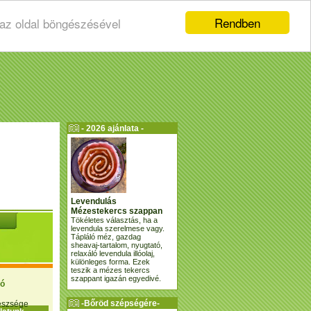
Rendben
 az oldal böngészésével
- 2026 ajánlata -
Levendulás
Mézestekercs szappan
Tökéletes választás, ha a
levendula szerelmese vagy.
Tápláló méz, gazdag
sheavaj-tartalom, nyugtató,
relaxáló levendula illóolaj,
különleges forma. Ezek
teszik a mézes tekercs
szappant igazán egyedivé.
ió
-Bőröd szépségére-
gészsége