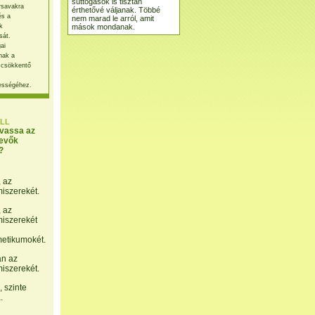
suttogások is tisztán
rsavakra
érthetővé váljanak. Többé
és a
nem marad le arról, amit
mások mondanak.
k
sát.
ai
nak a
 csökkentő
ességéhez.
LL
lvassa az
evők
?
, az
miszerekét.
, az
miszerekét
etikumokét.
án az
miszerekét.
 szinte
.