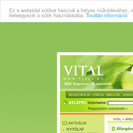
Ez a weboldal sütiket használ a helyes működéséhez, 
beleegyezik a sütik használatába.
További információ
2026. Augusztus 06. csütörtök
:
:
:
REGISZTRÁCIÓ
FÓRUM
HÍRLEVÉL
KERES
Username:
Regisztrálni szeretnék!
VITAL
»
HÍRE
AKTUÁLIS
Allergén
NYITÓLAP