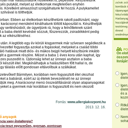
rban már választhatunk húsféléket is, pépesítve. Készíthetünk
zsírok zsí
yés pulykát, melyet az életkornak megfelelően enyhén
bomlását 
is. Köretként almaszószt szolgálhatunk fel hozzá. A pulykamellet
tápanyago
 szilvával is tölthetjük.
felszívódá
Hatóanyag
rban: Ebben az életkorban készíthetünk rakott padlizsánt, vagy
hozzájárul
 karácsonyi menüként kínálhatunk töltött káposztát is. Készíthetjük
testtömeg
agy sertéshúsból, de ügyeljünk rá, hogy a felnőtteknek szánt
étrend
 a baba ételét kevésbé sózzuk, fűszerezzük, zsiradékként pedig
eredmény
nk az elkészítéséhez.
után: A legtöbb egy év körüli kisgyermek már szívesen segédkezik a
vezettel fogyasztja azokat a fogásokat, melyeket a család többi
PO
izáló hatásuk miatt diós- és mákos bejgli helyett készítsünk inkább
Ön elo
lit a gyermek részére. Mézet a baba 1 éves kora után kaphat, így
összet
zes puszedlit is. Újdonság lehet az ünnepi asztalon a baba
listáját
 készült étel. Megkínálhatjuk a halászlében főtt hallal is, de
gy tálalás előtt gondosan eltávolítsuk a szálkákat.
Igen
zetevőket! Bármilyen, korábban nem fogyasztott étel okozhat
élel
eket a babánál, ezért az új ételek bevezetését ne az ünnepi
djük meg. A karácsonyi menü összeállításánál olyan alapanyagokat
Igen
yeket a gyermek már korábban is fogyasztott és nem okozott
élel
és a
kozm
Forrás:
www.allergiakozpont.hu
Ritk
2013. 12. 16.
élel
ó anyagok
Nem,
soha
ncia vagy ételallergia?
ncia-teszt egyszerűen, gyorsan, pontosan