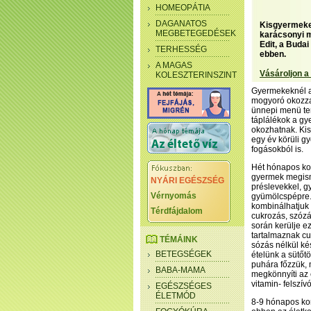
HOMEOPÁTIA
DAGANATOS
Kisgyermekes
MEGBETEGEDÉSEK
karácsonyi m
Edit, a Buda
TERHESSÉG
ebben.
A MAGAS
Vásároljon a
KOLESZTERINSZINT
Gyermekeknél az 
mogyoró okozza.
ünnepi menü ter
táplálékok a gy
okozhatnak. Ki
egy év körüli g
fogásokból is.
Hét hónapos kor
gyermek megism
NYÁRI EGÉSZSÉG
préslevekkel, g
Vérnyomás
gyümölcspépre. 
kombinálhatjuk 
Térdfájdalom
cukrozás, szózá
során kerülje e
tartalmaznak cu
TÉMÁINK
sózás nélkül ké
BETEGSÉGEK
ételünk a sütőt
puhára főzzük, 
BABA-MAMA
megkönnyíti az 
vitamin- felszív
EGÉSZSÉGES
ÉLETMÓD
8-9 hónapos kor