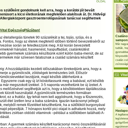
Ajánl
OLDAL
 szülőként gondolnunk kell arra, hogy a korábbi jól bevált
enüsort a kicsi életkorának megfelelően alakítsuk át. Dr. Hidvégi
i Allergiaközpont gasztroenterológusának tanácsai segíthetnek
 Vital EgészségPlázában!
Csaláno
ételallergiás tünetek 90 százalékát a tej, tojás, szója, és a
sampon
 Fontos, hogy az ételek megfelelő időben történő bevezetéséről az
Már nagya
vezése során se feledkezzünk meg. A túl korán bevezetett
tudták, ho
ermeknél hányást, hasmenést, haspuffadást, csalánkiütést
gyorsabban
sebb gyermekek számára készítsünk ezért külön baba-menüt, de az
fényesebb
yermekek már szívesen falatoznak a család számára készített
csalán csö
zsírosságá
ig: A hozzátáplálás kezdeti időszakában törekedjünk arra, hogy a
erje a gyümölcsök, zöldségek természetes ízét. Először
Vital 
yümölcslevekkel kezdjünk, majd később áttérhetünk a
Egyszerre csak egy új ízt kóstoltassunk meg a babával, ezt később
a már megszokott ízekkel. 3-5 naponta vezethetünk be új ízeket. A
s mellőzésével segíthetjük azt is, hogy a későbbiekben táplálkozása
zek túlzott használatát. A gyümölcsök természetes formában
krot, ez a fruktóz. Így tehát nem kell aggódnunk, hogy a fűszerezés,
szült étel ízetlen lesz a baba számára. Igazán karácsonyi jellegű
ök, melyből remek főzeléket készíthetünk, ha a sütőtököt burgonyával
majd pépesítjük. 7 hónapos kortól pici olajat is adhatunk hozzá, mely
Haslapos
értékes zsírban oldódó vitaminok –például a sütőtökben található A-
A legillat
ódását.
legízletes
gyógyfűve
ban: A gyermek számára készített karácsonyi menü összeállításánál
együttesen