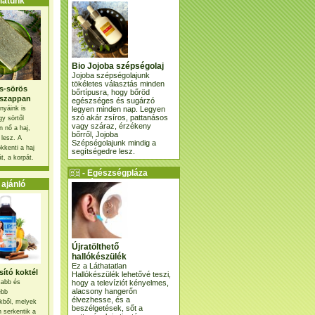
atunk
Bio Jojoba szépségolaj
Jojoba szépségolajunk
tökéletes választás minden
s-sörös
bőrtípusra, hogy bőröd
szappan
egészséges és sugárzó
legyen minden nap. Legyen
nyáink is
szó akár zsíros, pattanásos
gy sörtől
vagy száraz, érzékeny
 nő a haj,
bőrről, Jojoba
 lesz. A
Szépségolajunk mindig a
kkenti a haj
segítségedre lesz.
t, a korpát.
- Egészségpláza
ajánlatunk -
ajánló
Újratölthető
hallókészülék
Ez a Láthatatlan
ító koktél
Hallókészülék lehetővé teszi,
hogy a televíziót kényelmes,
osabb és
alacsony hangerőn
ebb
élvezhesse, és a
kből, melyek
beszélgetések, sőt a
 serkentik a