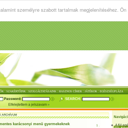
valamint személyre szabott tartalmak megjelenítéséhez. Ön
:
:
:
:
:
ŐK
SZAKÉRTŐINK
SZOLGÁLTATÁSAINK
HASZNOS CÍMEK
JÁTÉKOK
EGÉSZSÉGPLÁZA
Password:
SEARCH:
Elfelejtettem a jelszavam
K ARCHÍVUM
Navigác
mentes karácsonyi menü gyermekeknek
A fül e
1 .