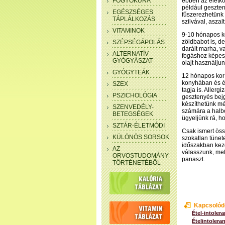
FOGYÓKÚRA
ebben az életko
például geszten
EGÉSZSÉGES
fűszerezhetünk 
TÁPLÁLKOZÁS
szilvával, aszalt
VITAMINOK
9-10 hónapos ko
zöldbabot is, de
SZÉPSÉGÁPOLÁS
darált marha, v
ALTERNATÍV
fogáshoz képest
GYÓGYÁSZAT
olajt használju
GYÓGYTEÁK
12 hónapos kor 
konyhában és él
SZEX
tagja is. Allerg
PSZICHOLÓGIA
gesztenyés bejg
készíthetünk mé
SZENVEDÉLY-
számára a halból
BETEGSÉGEK
ügyeljünk rá, ho
SZTÁR-ÉLETMÓDI
Csak ismert öss
KÜLÖNÖS SORSOK
szokatlan tünet
időszakban kez
AZ
válasszunk, mel
ORVOSTUDOMÁNY
panaszt.
TÖRTÉNETÉBŐL
Kapcsolód
Étel-intolera
Ételintolera