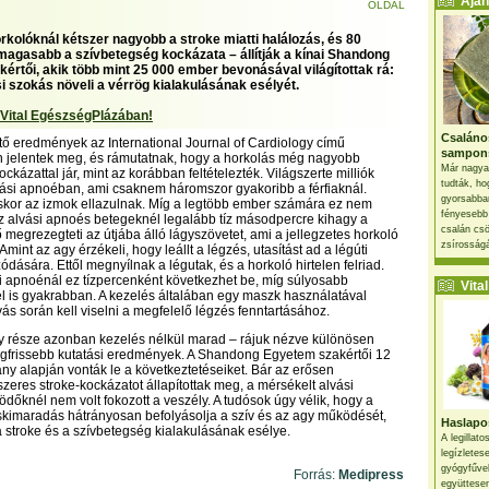
Ajánl
OLDAL
rkolóknál kétszer nagyobb a stroke miatti halálozás, és 80
magasabb a szívbetegség kockázata – állítják a kínai Shandong
értői, akik több mint 25 000 ember bevonásával világítottak rá:
si szokás növeli a vérrög kialakulásának esélyét.
 Vital EgészségPlázában!
Csaláno
ltő eredmények az International Journal of Cardiology című
sampon
n jelentek meg, és rámutatnak, hogy a horkolás még nagyobb
Már nagya
kázattal jár, mint az korábban feltételezték. Világszerte milliók
tudták, ho
ási apnoéban, ami csaknem háromszor gyakoribb a férfiaknál.
gyorsabban
kor az izmok ellazulnak. Míg a legtöbb ember számára ez nem
fényesebb
az alvási apnoés betegeknél legalább tíz másodpercre kihagy a
csalán csö
 megrezegteti az útjába álló lágyszövetet, ami a jellegzetes horkoló
zsírosságá
mint az agy érzékeli, hogy leállt a légzés, utasítást ad a légúti
dására. Ettől megnyílnak a légutak, és a horkoló hirtelen felriad.
i apnoénál ez tízpercenként következhet be, míg súlyosabb
Vital 
 is gyakrabban. A kezelés általában egy maszk használatával
lvás során kell viselni a megfelelő légzés fenntartásához.
gy része azonban kezelés nélkül marad – rájuk nézve különösen
egfrissebb kutatási eredmények. A Shandong Egyetem szakértői 12
ny alapján vonták le a következtetéseiket. Bár az erősen
szeres stroke-kockázatot állapítottak meg, a mérsékelt alvási
dőknél nem volt fokozott a veszély. A tudósok úgy vélik, hogy a
skimaradás hátrányosan befolyásolja a szív és az agy működését,
Haslapos
 stroke és a szívbetegség kialakulásának esélye.
A legillat
legízletes
gyógyfűve
Forrás:
Medipress
együttesen