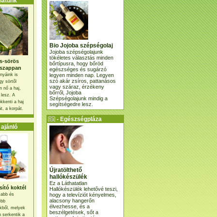
atunk
Bio Jojoba szépségolaj
Jojoba szépségolajunk
tökéletes választás minden
s-sörös
bőrtípusra, hogy bőröd
szappan
egészséges és sugárzó
legyen minden nap. Legyen
nyáink is
szó akár zsíros, pattanásos
gy sörtől
vagy száraz, érzékeny
 nő a haj,
bőrről, Jojoba
 lesz. A
Szépségolajunk mindig a
kkenti a haj
segítségedre lesz.
t, a korpát.
- Egészségpláza
ajánlatunk -
ajánló
Újratölthető
hallókészülék
Ez a Láthatatlan
ító koktél
Hallókészülék lehetővé teszi,
hogy a televíziót kényelmes,
osabb és
alacsony hangerőn
ebb
élvezhesse, és a
kből, melyek
beszélgetések, sőt a
 serkentik a