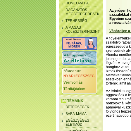
HOMEOPÁTIA
DAGANATOS
Az erősen ho
MEGBETEGEDÉSEK
százalékkal 
Egyetem szak
TERHESSÉG
a rossz alvá
A MAGAS
Vásároljon a
KOLESZTERINSZINT
A figyelemfelke
szakfolyóiratba
egészségügyi koc
szenvednek alv
Álomba merülés
jelent gondot, 
légzés. A levegő
hanghoz vezet. A
izmok összehúzó
Mérsékelt alvás
NYÁRI EGÉSZSÉG
esetekben ennél
Vérnyomás
történik, amit a
Térdfájdalom
Az érintettek e
aggasztóak a l
korábbi tanulmá
TÉMÁINK
horkolóknál két
BETEGSÉGEK
apnoéval küszkö
folytonos légzé
BABA-MAMA
ezért nagyobb a
EGÉSZSÉGES
ÉLETMÓD