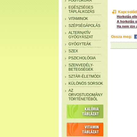
FOGYÓKÚRA
EGÉSZSÉGES
TÁPLÁLKOZÁS
Kapcsolód
Horkolás ell
VITAMINOK
A horkolás o
SZÉPSÉGÁPOLÁS
Ha nem jön 
ALTERNATÍV
Ossza meg:
GYÓGYÁSZAT
GYÓGYTEÁK
SZEX
PSZICHOLÓGIA
SZENVEDÉLY-
BETEGSÉGEK
SZTÁR-ÉLETMÓDI
KÜLÖNÖS SORSOK
AZ
ORVOSTUDOMÁNY
TÖRTÉNETÉBŐL