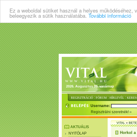
Ez a weboldal sütiket használ a helyes működéséhez, 
beleegyezik a sütik használatába.
További információ
2026. Augusztus 09. vasárnap
:
:
:
REGISZTRÁCIÓ
FÓRUM
HÍRLEVÉL
KERES
Username:
Regisztrálni szeretnék!
VITAL
»
BET
AKTUÁLIS
Horkol a 
NYITÓLAP