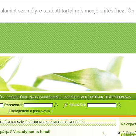
valamint személyre szabott tartalmak megjelenítéséhez. Ön
:
:
:
:
:
ŐK
SZAKÉRTŐINK
SZOLGÁLTATÁSAINK
HASZNOS CÍMEK
JÁTÉKOK
EGÉSZSÉGPLÁZA
Password:
SEARCH:
Elfelejtettem a jelszavam
EGSÉGEK
»
SZÍV- ÉS ÉRRENDSZERI MEGBETEGEDÉSEK
Navigác
párja? Veszélyben is lehet!
A fül e
1 .