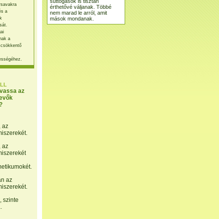
suttogások is tisztán
rsavakra
érthetővé váljanak. Többé
és a
nem marad le arról, amit
mások mondanak.
k
sát.
ai
nak a
 csökkentő
ességéhez.
LL
lvassa az
evők
?
, az
miszerekét.
, az
miszerekét
etikumokét.
án az
miszerekét.
 szinte
.