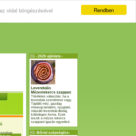
Rendben
 az oldal böngészésével
- 2026 ajánlata -
Levendulás
Mézestekercs szappan
Tökéletes választás, ha a
levendula szerelmese vagy.
Tápláló méz, gazdag
sheavaj-tartalom, nyugtató,
relaxáló levendula illóolaj,
különleges forma. Ezek
teszik a mézes tekercs
szappant igazán egyedivé.
ió
-Bőröd szépségére-
gészsége