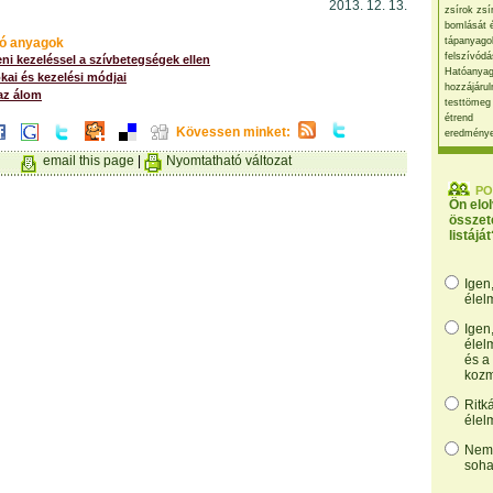
2013. 12. 13.
zsírok zsí
bomlását 
ó anyagok
tápanyago
felszívódá
eni kezeléssel a szívbetegségek ellen
Hatóanyag
kai és kezelési módjai
hozzájárul
az álom
testtömeg
étrend
Kövessen minket:
eredmény
email this page
|
Nyomtatható változat
PO
Ön elo
összet
listáját
Igen
élel
Igen
élel
és a
kozm
Ritk
élel
Nem,
soha