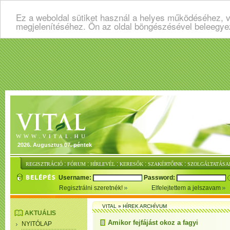
Ez a weboldal sütiket használ a helyes működéséhez, v
megjelenítéséhez. Ön az oldal böngészésével beleegye
2026. Augusztus 07. péntek
:
:
:
:
:
REGISZTRÁCIÓ
FÓRUM
HÍRLEVÉL
KERESŐK
SZAKÉRTŐINK
SZOLGÁLTATÁSA
Username:
Password:
Regisztrálni szeretnék!
Elfelejtettem a jelszavam
VITAL
»
HÍREK ARCHÍVUM
AKTUÁLIS
Amikor fejfájást okoz a fagyi
NYITÓLAP