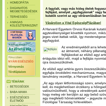
HOMEOPÁTIA
DAGANATOS
A fagylalt, vagy más hideg ételek fogyasz
MEGBETEGEDÉSEK
fejfájást, amelyet „agyfagyásnak” vagy fa
kutatók szerint az agy véráramlásában be
TERHESSÉG
A MAGAS
Vásároljon a Vital EgészségPlázában!
KOLESZTERINSZINT
A Harvard Egyetem Orvosi Karának kutatói
agytevékenységet követték nyomon, miköz
jeges vizet itattak velük, így mesterséges
agyfagyást.
Az eredményekből arra lehete
az átmeneti, néhány pillanatig
fejfájásokat az elülső agyi art
értágulás idézi elő, majd a fejfájás nyomta
NYÁRI EGÉSZSÉG
újra összeszűkülnek.
Vérnyomás
Az elülső agyi artéria gyors összeszűkülés
Térdfájdalom
egyfajta önvédelmi mechanizmusa, magyar
tanulmány vezetője, a Harvard Egyetem ku
TÉMÁINK
„Az agy olyan létfontosságú szerv, amely
BETEGSÉGEK
kell, és meglehetősen érzékeny a hőingad
valószínűsíthető, hogy a véredények azért
BABA-MAMA
hogy meleg vér kerüljön az agy belső szö
EGÉSZSÉGES
agy megfelelő hőmérséklete” – jegyezte m
ÉLETMÓD
Fiziológiai Társaság hírlevelében.