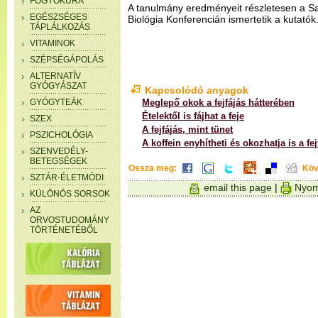
FOGYÓKÚRA
A tanulmány eredményeit részletesen a San
EGÉSZSÉGES
Biológia Konferencián ismertetik a kutatók
TÁPLÁLKOZÁS
VITAMINOK
SZÉPSÉGÁPOLÁS
ALTERNATÍV
GYÓGYÁSZAT
Kapcsolódó anyagok
GYÓGYTEÁK
Meglepő okok a fejfájás hátterében
Ételektől is fájhat a feje
SZEX
A fejfájás, mint tünet
PSZICHOLÓGIA
A koffein enyhítheti és okozhatja is a fej
SZENVEDÉLY-
BETEGSÉGEK
Ossza meg:
Köv
SZTÁR-ÉLETMÓDI
email this page
|
Nyom
KÜLÖNÖS SORSOK
AZ
ORVOSTUDOMÁNY
TÖRTÉNETÉBŐL