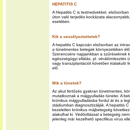
HEPATITIS C
A Hepatitis C is testnedvekkel, elsősorban 
úton való terjedés kockázata alacsonyabb, 
esetében.
Kik a veszélyeztettetek?
A hepatitis C kapcsán elsősorban az intra
a tünetmentes betegek környezetében élők 
Szerencsére napjainkban a szűréseknek 
egészségügyi ellátás, pl. vérátömlesztés út
vagy transzplantációt követően kialakuló 
elő.
Mik a tünetek?
Az akut fertőzés gyakran tünetmentes, kö
mutatkoznak a májgyulladás tünetei. A b
krónikus májgyulladásba fordul át és a l
stádiumban diagnosztizálják. A hepatitis C 
kezeletlen krónikus májbetegség követke
alakulhat ki. Védőoltással a betegség ne
jelenleg már kezelhető specifikus vírus el