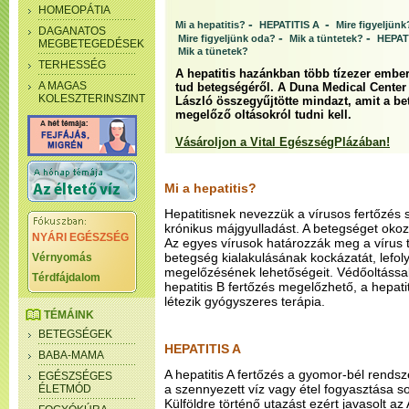
HOMEOPÁTIA
-
-
Mi a hepatitis?
HEPATITIS A
Mire figyeljün
DAGANATOS
-
-
Mire figyeljünk oda?
Mik a tüntetek?
HEPAT
MEGBETEGEDÉSEK
Mik a tünetek?
TERHESSÉG
A hepatitis hazánkban több tízezer ember
A MAGAS
tud betegségéről. A Duna Medical Center
KOLESZTERINSZINT
László összegyűjtötte mindazt, amit a be
megelőző oltásokról tudni kell.
Vásároljon a Vital EgészségPlázában!
Mi a hepatitis?
Hepatitisnek nevezzük a vírusos fertőzés 
krónikus májgyulladást. A betegséget okoz
NYÁRI EGÉSZSÉG
Az egyes vírusok határozzák meg a vírus 
betegség kialakulásának kockázatát, lefoly
Vérnyomás
megelőzésének lehetőségeit. Védőoltással 
Térdfájdalom
hepatitis B fertőzés megelőzhető, a hepati
létezik gyógyszeres terápia.
TÉMÁINK
BETEGSÉGEK
HEPATITIS A
BABA-MAMA
A hepatitis A fertőzés a gyomor-bél rendsz
EGÉSZSÉGES
a szennyezett víz vagy étel fogyasztása 
ÉLETMÓD
Külföldre történő utazást ezért javasolt az A