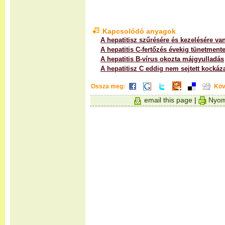
Kapcsolódó anyagok
A hepatitisz szűrésére és kezelésére va
A hepatitis C-fertőzés évekig tünetmente
A hepatitis B-vírus okozta májgyulladás
A hepatitisz C eddig nem sejtett kockáz
Ossza meg:
Köv
email this page
|
Nyom