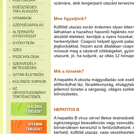
FOGYÓKÚRA
számára, akik tengerparti utazást tervezn
EGÉSZSÉGES
TÁPLÁLKOZÁS
VITAMINOK
Mire figyeljünk?
SZÉPSÉGÁPOLÁS
Külföldi utazás során érdemes olyan étter
láthatóan a hazaihoz hasonló higiénés no
ALTERNATÍV
GYÓGYÁSZAT
átsütött ételeket, kerüljük a nyers húsokat,
herkentyűket. Csapvíz helyett igyunk palac
GYÓGYTEÁK
jégkockákkal, hiszen azok általában csapv
SZEX
mossuk meg a vásárolt zöldségeket, gyüm
utazunk, jó, ha tudjunk, az oltás 12 hónap
PSZICHOLÓGIA
SZENVEDÉLY-
BETEGSÉGEK
Mik a tünetek?
SZTÁR-ÉLETMÓDI
A hepatitis A okozta májgyulladás sok ese
KÜLÖNÖS SORSOK
előfordulhat láz, fáradékonyság, étvágytala
AZ
jellemző tünetei a sárgaság, világos székle
ORVOSTUDOMÁNY
bőrviszketés.
TÖRTÉNETÉBŐL
HEPATITIS B
A hepatitis B vírus vérrel illetve testnedve
egészségügyi beavatkozás vagy szexuális 
bőrsérülésen keresztül is fertőződhetünk. 
kérhető, külföldi utazás, vagy veszélyezte