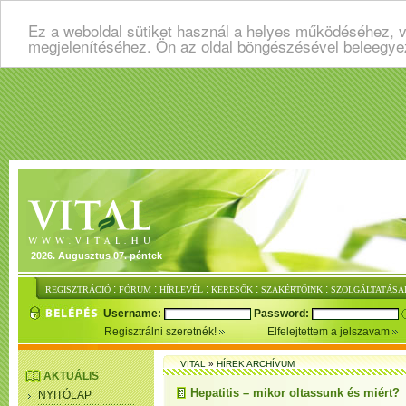
Ez a weboldal sütiket használ a helyes működéséhez, v
megjelenítéséhez. Ön az oldal böngészésével beleegye
2026. Augusztus 07. péntek
:
:
:
:
:
REGISZTRÁCIÓ
FÓRUM
HÍRLEVÉL
KERESŐK
SZAKÉRTŐINK
SZOLGÁLTATÁSA
Username:
Password:
Regisztrálni szeretnék!
Elfelejtettem a jelszavam
VITAL
»
HÍREK ARCHÍVUM
AKTUÁLIS
Hepatitis – mikor oltassunk és miért?
NYITÓLAP