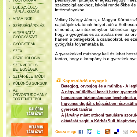
példányban juttatják el egészségügyi int
FOGYÓKÚRA
szakszolgálatokhoz, iskolai rendelőkbe é
EGÉSZSÉGES
intézményekbe.
TÁPLÁLKOZÁS
VITAMINOK
Velkey György János, a Magyar Kórházszö
sajtótájékoztatónak helyet adó a Bethesd
SZÉPSÉGÁPOLÁS
elmondta, az intézményben különösen igye
ALTERNATÍV
hogy a gyógyítás és az ápolás nem az orvo
GYÓGYÁSZAT
hanem a betegekről, a családokról, és ezé
gyógyítás folyamatába is.
GYÓGYTEÁK
SZEX
A gyerekekkel máshogy kell és lehet beszéln
PSZICHOLÓGIA
fontos, hogy a kampány is a gyerekek nyelv
SZENVEDÉLY-
BETEGSÉGEK
SZTÁR-ÉLETMÓDI
Kapcsolódó anyagok
KÜLÖNÖS SORSOK
Betegjog, orvosjog és a műhiba - A leg
AZ
A négy műtüdővel kezelt beteg gyermek k
ORVOSTUDOMÁNY
hamarosan biztonságosan levehetnek a 
TÖRTÉNETÉBŐL
Ingyenes digitális képzésben részesülhe
gyerekek tanárai
A járvány miatt otthoni tanulásra szoru
oktatását segíti a KórházSuli Alapítvány
Ossza meg:
Köv