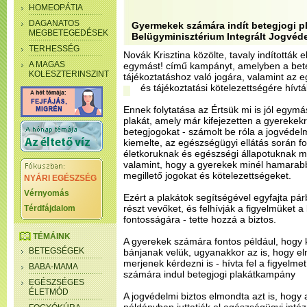
HOMEOPÁTIA
DAGANATOS
Gyermekek számára indít betegjogi p
MEGBETEGEDÉSEK
Belügyminisztérium Integrált Jogvéde
TERHESSÉG
Novák Krisztina közölte, tavaly indították e
A MAGAS
egymást! című kampányt, amelyben a bete
KOLESZTERINSZINT
tájékoztatáshoz való jogára, valamint az 
és tájékoztatási kötelezettségére hívták
Ennek folytatása az Értsük mi is jól egymás
plakát, amely már kifejezetten a gyerekek
betegjogokat - számolt be róla a jogvédelm
kiemelte, az egészségügyi ellátás során f
életkoruknak és egészségi állapotuknak m
valamint, hogy a gyerekek minél hamarab
megillető jogokat és kötelezettségeket.
NYÁRI EGÉSZSÉG
Vérnyomás
Ezért a plakátok segítségével egyfajta pár
részt vevőket, és felhívják a figyelmüket a
Térdfájdalom
fontosságára - tette hozzá a biztos.
TÉMÁINK
A gyerekek számára fontos például, hogy k
BETEGSÉGEK
bánjanak velük, ugyanakkor az is, hogy e
merjenek kérdezni is - hívta fel a figyelm
BABA-MAMA
számára indul betegjogi plakátkampány
EGÉSZSÉGES
ÉLETMÓD
A jogvédelmi biztos elmondta azt is, hogy 