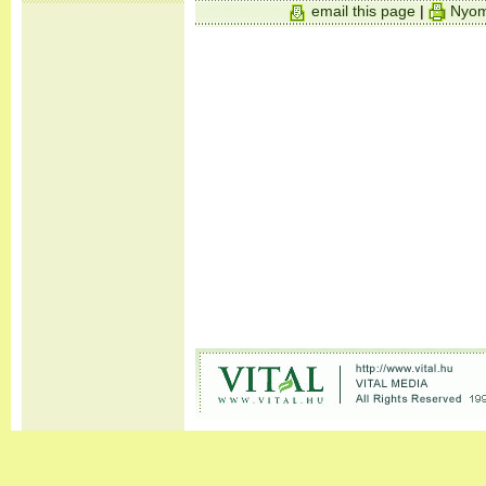
email this page
|
Nyom