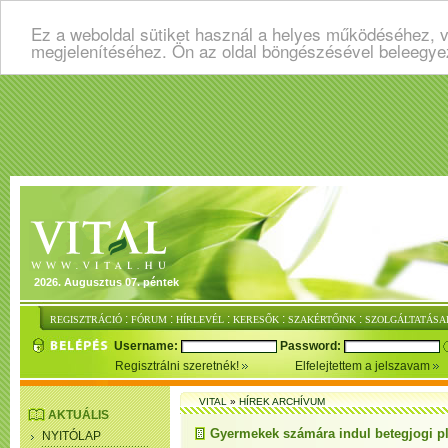
Ez a weboldal sütiket használ a helyes működéséhez, v
megjelenítéséhez. Ön az oldal böngészésével beleegye
2026. Augusztus 07. péntek
:
:
:
:
:
REGISZTRÁCIÓ
FÓRUM
HÍRLEVÉL
KERESŐK
SZAKÉRTŐINK
SZOLGÁLTATÁSA
Username:
Password:
Regisztrálni szeretnék!
Elfelejtettem a jelszavam
VITAL
»
HÍREK ARCHÍVUM
AKTUÁLIS
Gyermekek számára indul betegjogi 
NYITÓLAP