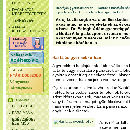
HOMEOPÁTIA
-
Hasfájás gyermekkorban
Reflux a hasfájás há
DAGANATOS
-
gyerekeknél
A reflux kezelése gyerekeknél
MEGBETEGEDÉSEK
Az új közösségbe való beilleszkedés, 
TERHESSÉG
okozhatja, ha a gyerekeknek az évke
A MAGAS
a hasa. Dr. Balogh Ádám gyermekgyógy
KOLESZTERINSZINT
a Budai Allergiaközpont orvosa elmon
okozhat ilyen tüneteket, már bölcső
iskolások körében is.
Hasfájás gyermekkorban
A gyerekkori hasfájásnak több kiváltó oka 
át tartó vagy visszatérő panaszok oka lehe
gyakran összefügg az évkezdéssel, hiszen
NYÁRI EGÉSZSÉG
nem szívesen használják a wc-t az idegen
Vérnyomás
Gyerekkorban is jelentkezhet reflux.Szint
Térdfájdalom
fruktóz felszívódási zavar tüneteinek fel
adott időszakban sok, magas cukortartalm
TÉMÁINK
vagy tízóraira csomagot gyümölcsleveket 
hasmenés jelentkezhet. Ez a panasz azon
BETEGSÉGEK
enyhülnek a tünetek.
BABA-MAMA
EGÉSZSÉGES
Az is előfordulha
ÉLETMÓD
vagy a menzán m