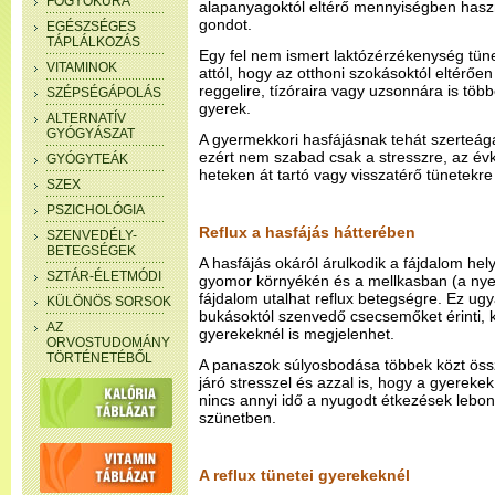
FOGYÓKÚRA
alapanyagoktól eltérő mennyiségben hasz
gondot.
EGÉSZSÉGES
TÁPLÁLKOZÁS
Egy fel nem ismert laktózérzékenység tüne
VITAMINOK
attól, hogy az otthoni szokásoktól eltérően
reggelire, tízóraira vagy uzsonnára is több
SZÉPSÉGÁPOLÁS
gyerek.
ALTERNATÍV
GYÓGYÁSZAT
A gyermekkori hasfájásnak tehát szerteág
ezért nem szabad csak a stresszre, az év
GYÓGYTEÁK
heteken át tartó vagy visszatérő tünetekr
SZEX
PSZICHOLÓGIA
Reflux a hasfájás hátterében
SZENVEDÉLY-
BETEGSÉGEK
A hasfájás okáról árulkodik a fájdalom hely
SZTÁR-ÉLETMÓDI
gyomor környékén és a mellkasban (a nyel
fájdalom utalhat reflux betegségre. Ez ug
KÜLÖNÖS SORSOK
bukásoktól szenvedő csecsemőket érinti, 
AZ
gyerekeknél is megjelenhet.
ORVOSTUDOMÁNY
TÖRTÉNETÉBŐL
A panaszok súlyosbodása többek közt öss
járó stresszel és azzal is, hogy a gyerek
nincs annyi idő a nyugodt étkezések lebony
szünetben.
A reflux tünetei gyerekeknél