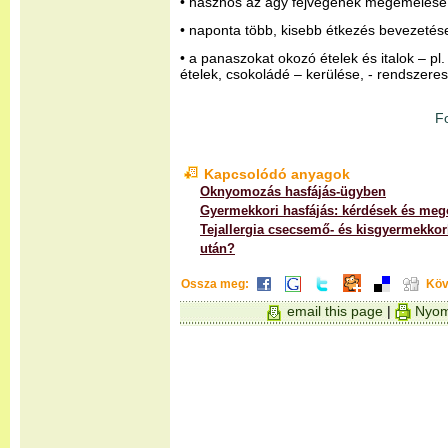
• hasznos az ágy fejvégének megemelése
• naponta több, kisebb étkezés bevezetés
• a panaszokat okozó ételek és italok – pl.
ételek, csokoládé – kerülése, - rendszere
F
Kapcsolódó anyagok
Oknyomozás hasfájás-ügyben
Gyermekkori hasfájás: kérdések és me
Tejallergia csecsemő- és kisgyermekkorb
után?
Ossza meg:
Köv
email this page
|
Nyom