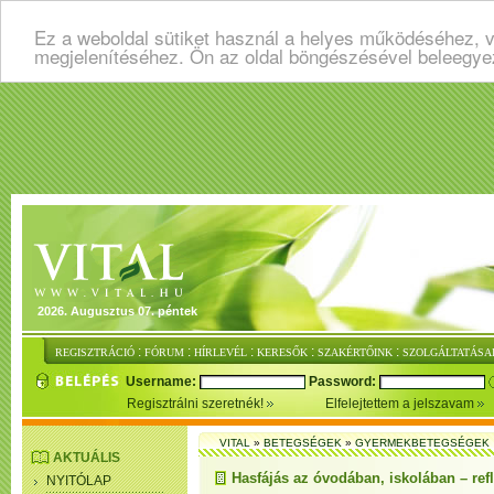
Ez a weboldal sütiket használ a helyes működéséhez, v
megjelenítéséhez. Ön az oldal böngészésével beleegye
2026. Augusztus 07. péntek
:
:
:
:
:
REGISZTRÁCIÓ
FÓRUM
HÍRLEVÉL
KERESŐK
SZAKÉRTŐINK
SZOLGÁLTATÁSA
Username:
Password:
Regisztrálni szeretnék!
Elfelejtettem a jelszavam
VITAL
»
BETEGSÉGEK
»
GYERMEKBETEGSÉGEK
AKTUÁLIS
Hasfájás az óvodában, iskolában – refl
NYITÓLAP