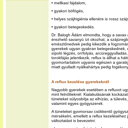
• mellkasi fájdalom,
• gyakori böfögés,
• helyes szájhigiénia ellenére is rossz szá
• gyakori betegeskedés.
Dr. Balogh Ádám elmondta, hogy a savas 
érezhető savanyú ízt okozhat, a szájüreg
emésztőnedvek pedig kikezdik a fogzomán
gyerekek ugyan gyakran betegeskednek, 
sípoló légzés, orrfolyás, arcüreggyulladás
torokfájás jelentkezik, reflux is állhat a há
gyomortartalom ugyanis egészen a garatig fe
miatt gyulladt nyálkahártya pedig fogékon
A reflux kezelése gyerekeknél
Nagyobb gyerekek esetében a refluxot ugy
mint felnőtteknél. Kialakulásának kockázatá
tüneteket súlyosbítja az elhízás, a túlevés,
valamint egyes gyógyszerek.
A tüneteket gyomorsav csökkentő gyógysz
mérsékelni, emellett a reflux kezeléséhez
változtatást is bevezetni: