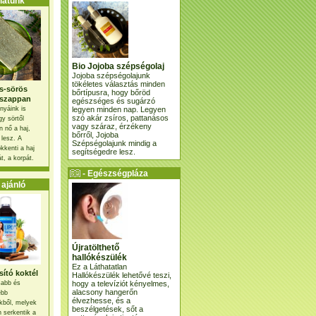
atunk
Bio Jojoba szépségolaj
Jojoba szépségolajunk
tökéletes választás minden
s-sörös
bőrtípusra, hogy bőröd
szappan
egészséges és sugárzó
legyen minden nap. Legyen
nyáink is
szó akár zsíros, pattanásos
gy sörtől
vagy száraz, érzékeny
 nő a haj,
bőrről, Jojoba
 lesz. A
Szépségolajunk mindig a
kkenti a haj
segítségedre lesz.
t, a korpát.
- Egészségpláza
ajánlatunk -
ajánló
Újratölthető
hallókészülék
Ez a Láthatatlan
ító koktél
Hallókészülék lehetővé teszi,
hogy a televíziót kényelmes,
osabb és
alacsony hangerőn
ebb
élvezhesse, és a
kből, melyek
beszélgetések, sőt a
 serkentik a