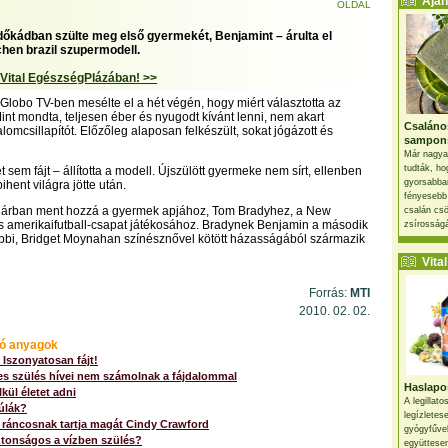
Ajánl
OLDAL
rdőkádban szülte meg első gyermekét, Benjamint – árulta el
hen brazil szupermodell.
 Vital EgészségPlázában! >>
 Globo TV-ben mesélte el a hét végén, hogy miért választotta az
Mint mondta, teljesen éber és nyugodt kívánt lenni, nem akart
Csaláno
omcsillapítót. Előzőleg alaposan felkészült, sokat jógázott és
sampon
Már nagya
tudták, ho
 sem fájt – állította a modell. Újszülött gyermeke nem sírt, ellenben
gyorsabban
ihent világra jötte után.
fényesebb
árban ment hozzá a gyermek apjához, Tom Bradyhez, a New
csalán csö
s amerikaifutball-csapat játékosához. Bradynek Benjamin a második
zsírosságá
bbi, Bridget Moynahan színésznővel kötött házasságából származik
Vital 
Forrás:
MTI
2010. 02. 02.
ó anyagok
 Iszonyatosan fájt!
es szülés hívei nem számolnak a fájdalommal
Haslapos
kül életet adni
A legillat
úlák?
legízletes
 ráncosnak tartja magát Cindy Crawford
gyógyfűve
ztonságos a vízben szülés?
együttesen