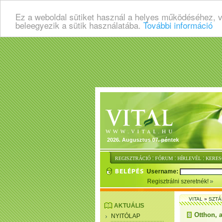
Ez a weboldal sütiket használ a helyes működéséhez, 
beleegyezik a sütik használatába.
További információ
2026. Augusztus 07. péntek
:
:
:
REGISZTRÁCIÓ
FÓRUM
HÍRLEVÉL
KERES
Username:
Regisztrálni szeretnék!
VITAL
»
SZTÁ
AKTUÁLIS
Otthon, 
NYITÓLAP