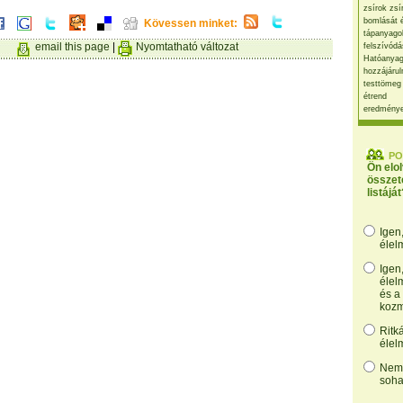
zsírok zsí
bomlását 
Kövessen minket:
tápanyago
email this page
|
Nyomtatható változat
felszívódá
Hatóanyag
hozzájárul
testtömeg
étrend
eredmény
PO
Ön elo
összet
listáját
Igen
élel
Igen
élel
és a
kozm
Ritk
élel
Nem,
soha