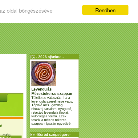
Rendben
 az oldal böngészésével
- 2026 ajánlata -
Levendulás
Mézestekercs szappan
Tökéletes választás, ha a
levendula szerelmese vagy.
Tápláló méz, gazdag
sheavaj-tartalom, nyugtató,
relaxáló levendula illóolaj,
különleges forma. Ezek
teszik a mézes tekercs
szappant igazán egyedivé.
ió
-Bőröd szépségére-
gészsége