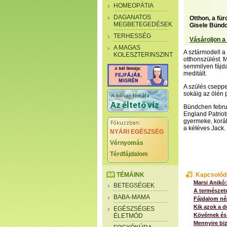
HOMEOPÁTIA
DAGANATOS
Otthon, a fü
MEGBETEGEDÉSEK
Gisele Bündc
TERHESSÉG
Vásároljon a
A MAGAS
A sztármodell a
KOLESZTERINSZINT
otthonszülést. 
semmilyen fájdal
meditált.
A szülés cseppet
sokáig az ölén p
Bündchen febru
England Patriot
gyermeke, korá
a kétéves Jack.
NYÁRI EGÉSZSÉG
Vérnyomás
Térdfájdalom
TÉMÁINK
Kapcsolód
Marsi Anikó:
BETEGSÉGEK
A természet
BABA-MAMA
Fájdalom nél
Kik azok a d
EGÉSZSÉGES
Kövérnek és
ÉLETMÓD
Mennyire bi