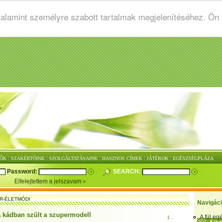
valamint személyre szabott tartalmak megjelenítéséhez. Ön
:
:
:
:
:
ŐK
SZAKÉRTŐINK
SZOLGÁLTATÁSAINK
HASZNOS CÍMEK
JÁTÉKOK
EGÉSZSÉGPLÁZA
Password:
SEARCH:
Elfelejtettem a jelszavam
R-ÉLETMÓDI
Navigác
a kádban szült a szupermodell
A fül e
1 .