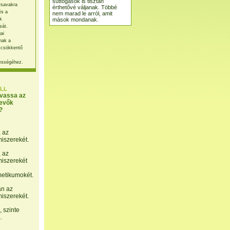
suttogások is tisztán
rsavakra
érthetővé váljanak. Többé
és a
nem marad le arról, amit
mások mondanak.
k
sát.
ai
nak a
 csökkentő
ességéhez.
LL
lvassa az
evők
?
, az
miszerekét.
, az
miszerekét
etikumokét.
án az
miszerekét.
 szinte
.