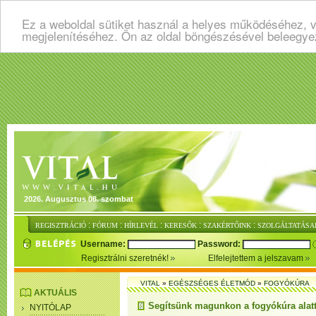
Ez a weboldal sütiket használ a helyes működéséhez, v
megjelenítéséhez. Ön az oldal böngészésével beleegye
2026. Augusztus 08. szombat
:
:
:
:
:
REGISZTRÁCIÓ
FÓRUM
HÍRLEVÉL
KERESŐK
SZAKÉRTŐINK
SZOLGÁLTATÁSA
Username:
Password:
Regisztrálni szeretnék!
Elfelejtettem a jelszavam
VITAL
»
EGÉSZSÉGES ÉLETMÓD
»
FOGYÓKÚRA
AKTUÁLIS
Segítsünk magunkon a fogyókúra alatt
NYITÓLAP