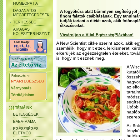
HOMEOPÁTIA
DAGANATOS
A fogyókúra alatt bármilyen segítség jól 
MEGBETEGEDÉSEK
finom falatok csábításának. Egy tanulmá
tudják tartani a diétát azok, akik fotóna
TERHESSÉG
étkezéseiket.
A MAGAS
KOLESZTERINSZINT
Vásároljon a Vital EgészségPlázában!
A New Scientist cikke szerint azok, akik e
szemlélik, hogy mit ettek, lelkiismereti kér
elkerüljék az egészségtelen ételeket, tov
is, hogy mit esznek meg.
A Wis
kutató
összeh
NYÁRI EGÉSZSÉG
hagyom
az elfo
Vérnyomás
tartal
Térdfájdalom
módsze
segíts
Utóbbi
TÉMÁINK
naplób
BETEGSÉGEK
szerep
BABA-MAMA
Az önk
EGÉSZSÉGES
fényké
ÉLETMÓD
hatéko