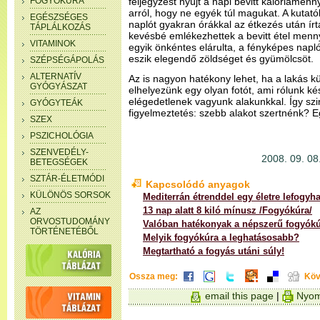
FOGYÓKÚRA
feljegyzést nyújt a napi bevitt kalóriamen
arról, hogy ne egyék túl magukat. A kutató
EGÉSZSÉGES
naplót gyakran órákkal az étkezés után ír
TÁPLÁLKOZÁS
kevésbé emlékezhettek a bevitt étel menn
VITAMINOK
egyik önkéntes elárulta, a fényképes nap
eszik elegendő zöldséget és gyümölcsöt.
SZÉPSÉGÁPOLÁS
ALTERNATÍV
Az is nagyon hatékony lehet, ha a lakás k
GYÓGYÁSZAT
elhelyezünk egy olyan fotót, ami rólunk ké
elégedetlenek vagyunk alakunkkal. Így szi
GYÓGYTEÁK
figyelmeztetés: szebb alakot szertnénk? 
SZEX
PSZICHOLÓGIA
SZENVEDÉLY-
2008. 09. 08.
BETEGSÉGEK
SZTÁR-ÉLETMÓDI
Kapcsolódó anyagok
KÜLÖNÖS SORSOK
Mediterrán étrenddel egy életre lefogyha
13 nap alatt 8 kiló mínusz /Fogyókúra/
AZ
ORVOSTUDOMÁNY
Valóban hatékonyak a népszerű fogyók
TÖRTÉNETÉBŐL
Melyik fogyókúra a leghatásosabb?
Megtartható a fogyás utáni súly!
Ossza meg:
Köv
email this page
|
Nyom