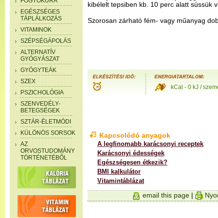
FOGYÓKÚRA
kibélelt tepsiben kb. 10 perc alatt süssük 
EGÉSZSÉGES
TÁPLÁLKOZÁS
Szorosan zárható fém- vagy műanyag dobo
VITAMINOK
SZÉPSÉGÁPOLÁS
ALTERNATÍV
GYÓGYÁSZAT
GYÓGYTEÁK
SZEX
kCal - 0 kJ / szem
PSZICHOLÓGIA
SZENVEDÉLY-
BETEGSÉGEK
SZTÁR-ÉLETMÓDI
KÜLÖNÖS SORSOK
Kapcsolódó anyagok
A legfinomabb karácsonyi receptek
AZ
ORVOSTUDOMÁNY
Karácsonyi édességek
TÖRTÉNETÉBŐL
Egészségesen étkezik?
BMI kalkulátor
Vitamintáblázat
email this page
|
Nyom