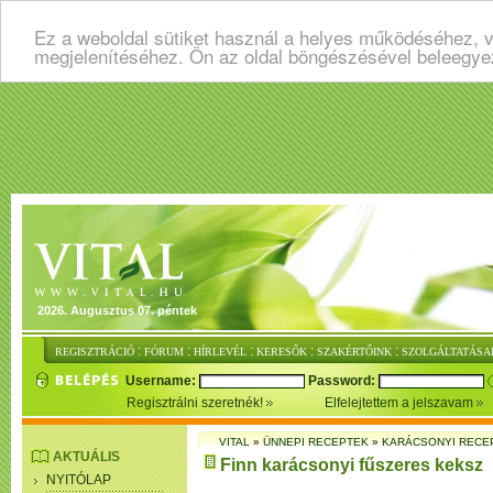
Ez a weboldal sütiket használ a helyes működéséhez, v
megjelenítéséhez. Ön az oldal böngészésével beleegye
2026. Augusztus 07. péntek
:
:
:
:
:
REGISZTRÁCIÓ
FÓRUM
HÍRLEVÉL
KERESŐK
SZAKÉRTŐINK
SZOLGÁLTATÁSA
Username:
Password:
Regisztrálni szeretnék!
Elfelejtettem a jelszavam
VITAL
»
ÜNNEPI RECEPTEK
»
KARÁCSONYI RECE
AKTUÁLIS
Finn karácsonyi fűszeres keksz
NYITÓLAP