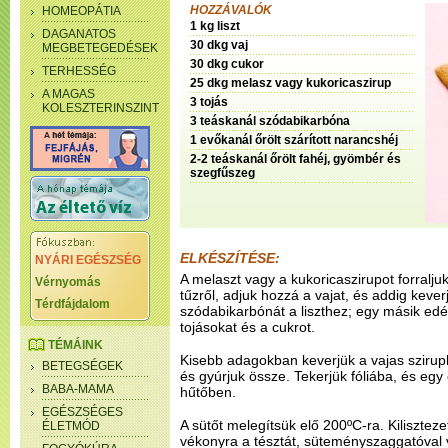
HOZZÁVALÓK
HOMEOPÁTIA
1 kg liszt
DAGANATOS
30 dkg vaj
MEGBETEGEDÉSEK
30 dkg cukor
TERHESSÉG
25 dkg melasz vagy kukoricaszirup
A MAGAS
3 tojás
KOLESZTERINSZINT
3 teáskanál szódabikarbóna
1 evőkanál őrölt szárított narancshéj
2-2 teáskanál őrölt fahéj, gyömbér és
szegfűszeg
ELKÉSZÍTÉSE:
NYÁRI EGÉSZSÉG
A melaszt vagy a kukoricaszirupot forraljuk
Vérnyomás
tűzről, adjuk hozzá a vajat, és addig kever
Térdfájdalom
szódabikarbónát a liszthez; egy másik ed
tojásokat és a cukrot.
TÉMÁINK
Kisebb adagokban keverjük a vajas szirupho
BETEGSÉGEK
és gyúrjuk össze. Tekerjük fóliába, és egy
BABA-MAMA
hűtőben.
EGÉSZSÉGES
A sütőt melegítsük elő 200ºC-ra. Kilisztez
ÉLETMÓD
vékonyra a tésztát, süteményszaggatóval v