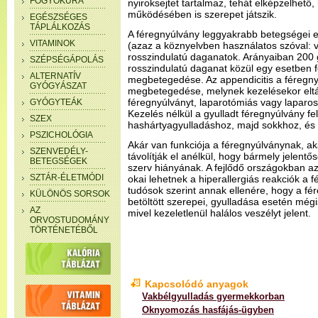
FOGYÓKÚRA
nyiroksejtet tartalmaz, tehát elképzelhet
működésében is szerepet játszik.
EGÉSZSÉGES
TÁPLÁLKOZÁS
A féregnyúlvány leggyakrabb betegségei 
VITAMINOK
(azaz a köznyelvben használatos szóval: v
rosszindulatú daganatok. Arányaiban 200
SZÉPSÉGÁPOLÁS
rosszindulatú daganat közül egy esetben f
ALTERNATÍV
megbetegedése. Az appendicitis a féregn
GYÓGYÁSZAT
megbetegedése, melynek kezelésekor eltávo
féregnyúlványt, laparotómiás vagy laparos
GYÓGYTEÁK
Kezelés nélkül a gyulladt féregnyúlvány fe
SZEX
hashártyagyulladáshoz, majd sokkhoz, és 
PSZICHOLÓGIA
Akár van funkciója a féregnyúlványnak, aká
SZENVEDÉLY-
távolítják el anélkül, hogy bármely jelent
BETEGSÉGEK
szerv hiányának. A fejlődő országokban az 
SZTÁR-ÉLETMÓDI
okai lehetnek a hiperallergiás reakciók a 
tudósok szerint annak ellenére, hogy a f
KÜLÖNÖS SORSOK
betöltött szerepei, gyulladása esetén mégis 
AZ
mivel kezeletlenül halálos veszélyt jelent.
ORVOSTUDOMÁNY
TÖRTÉNETÉBŐL
Kapcsolódó anyagok
Vakbélgyulladás gyermekkorban
Oknyomozás hasfájás-ügyben