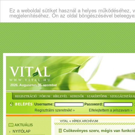
Ez a weboldal sütiket használ a helyes működéséhez, v
megjelenítéséhez. Ön az oldal böngészésével beleegye
2026. Augusztus 08. szombat
:
:
:
:
:
REGISZTRÁCIÓ
FÓRUM
HÍRLEVÉL
KERESŐK
SZAKÉRTŐINK
SZOLGÁLTATÁSA
Username:
Password:
Regisztrálni szeretnék!
Elfelejtettem a jelszavam
VITAL
»
HÍREK ARCHÍVUM
AKTUÁLIS
Csökevényes szerv, mégis van funkci
NYITÓLAP