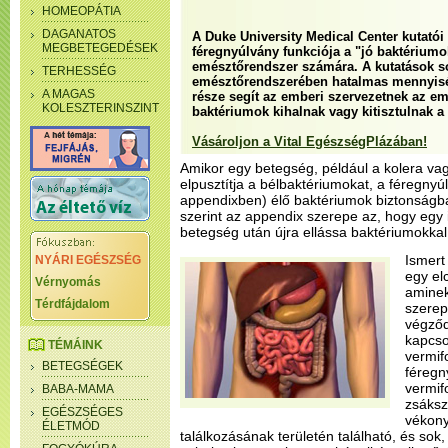
HOMEOPÁTIA
DAGANATOS
A Duke University Medical Center kutatói s
MEGBETEGEDÉSEK
féregnyúlvány funkciója a "jó baktérium
emésztőrendszer számára. A kutatások so
TERHESSÉG
emésztőrendszerében hatalmas mennyisé
A MAGAS
része segít az emberi szervezetnek az e
KOLESZTERINSZINT
baktériumok kihalnak vagy kitisztulnak a
Vásároljon a Vital EgészségPlázában!
Amikor egy betegség, például a kolera vag
elpusztítja a bélbaktériumokat, a féregn
appendixben) élő baktériumok biztonságb
szerint az appendix szerepe az, hogy egy 
betegség után újra ellássa baktériumokkal
Ismert
NYÁRI EGÉSZSÉG
egy el
Vérnyomás
aminek
Térdfájdalom
szerep
végződ
kapcsol
TÉMÁINK
vermif
BETEGSÉGEK
féregn
vermif
BABA-MAMA
zsáksz
EGÉSZSÉGES
vékony
ÉLETMÓD
találkozásának területén található, és sok,