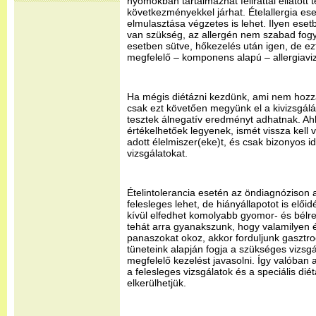
nyomokban tartalmazhat felirattal ellátott 
következményekkel járhat. Ételallergia ese
elmulasztása végzetes is lehet. Ilyen eset
van szükség, az allergén nem szabad fogya
esetben sütve, hőkezelés után igen, de ezt
megfelelő – komponens alapú – allergiaviz
Ha mégis diétázni kezdünk, ami nem hozz
csak ezt követően megyünk el a kivizsgálás
tesztek álnegatív eredményt adhatnak. Ah
értékelhetőek legyenek, ismét vissza kell
adott élelmiszer(eke)t, és csak bizonyos id
vizsgálatokat.
Ételintolerancia esetén az öndiagnózison 
felesleges lehet, de hiányállapotot is elő
kívül elfedhet komolyabb gyomor- és bélr
tehát arra gyanakszunk, hogy valamilyen 
panaszokat okoz, akkor forduljunk gasztr
tüneteink alapján fogja a szükséges vizsgá
megfelelő kezelést javasolni. Így valóban a 
a felesleges vizsgálatok és a speciális diét
elkerülhetjük.