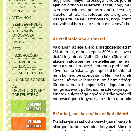
hogy kinél, milyen erősségű tünetek jele
FOGYÓKÚRA
ajánlott otthon kísérletezni azzal, hogy m
EGÉSZSÉGES
szervezetünk még panaszok nélkül esetleg 
TÁPLÁLKOZÁS
kialakulhatnak. Ha valóban ételallergiáról 
VITAMINOK
vizsgálattal be kell azonosítani, hogy pon
a továbbiakban azt az adott összetevőt kell
SZÉPSÉGÁPOLÁS
ALTERNATÍV
GYÓGYÁSZAT
Az ételintolerancia tünetei
GYÓGYTEÁK
Valójában az ételallergia megközelítőleg 
SZEX
2%-át érinti, ehhez képest 30% körüli azok
PSZICHOLÓGIA
diétát folytatnak. Vélhetően közülük kerül
akiknél valójában nem ételallergia, hanem é
SZENVEDÉLY-
nem azonnali reakció, hanem a problémás 
BETEGSÉGEK
követően órákkal vagy napokkal később ok
SZTÁR-ÉLETMÓDI
nem könnyű beazonosítani. Nem vált ki él
hosszú távon kellemetlen, az életminőség
KÜLÖNÖS SORSOK
tünetei vannak: fejfájás, ízületi fájdalom, 
AZ
hangulatzavar, puffadás, fáradékonyság, I
ORVOSTUDOMÁNY
tünetek súlyossága egyéni érzékenységtől 
TÖRTÉNETÉBŐL
mennyiségben fogyasztja az illető a probl
Ezért baj, ha kivizsgálás nélkül diétázik
Ételallergia esetén életveszélyes tünetek i
allergént tartalmazó ételt fogyaszt. Minim