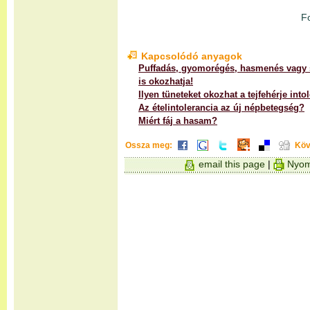
F
Kapcsolódó anyagok
Puffadás, gyomorégés, hasmenés vagy s
is okozhatja!
Ilyen tüneteket okozhat a tejfehérje into
Az ételintolerancia az új népbetegség?
Miért fáj a hasam?
Ossza meg:
Köv
email this page
|
Nyom