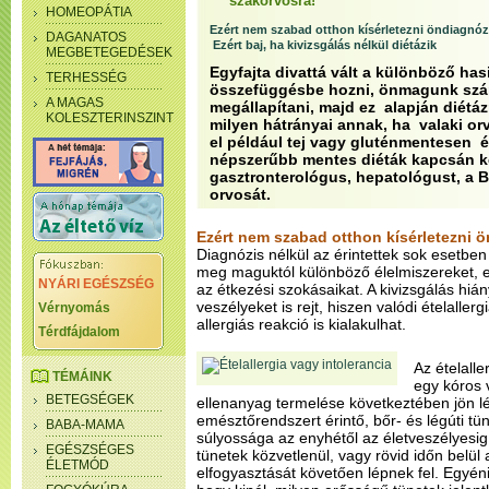
szakorvosra!
HOMEOPÁTIA
Ezért nem szabad otthon kísérletezni öndiagnóz
DAGANATOS
Ezért baj, ha kivizsgálás nélkül diétázik
MEGBETEGEDÉSEK
Egyfajta divattá vált a különböző ha
TERHESSÉG
összefüggésbe hozni, önmagunk szá
A MAGAS
megállapítani, majd ez alapján diétáz
KOLESZTERINSZINT
milyen hátrányai annak, ha valaki or
el például tej vagy gluténmentesen é
népszerűbb mentes diéták kapcsán ké
gasztronterológus, hepatológust, a B
orvosát.
Ezért nem szabad otthon kísérletezni 
Diagnózis nélkül az érintettek sok esetben
meg maguktól különböző élelmiszereket, ez
NYÁRI EGÉSZSÉG
az étkezési szokásaikat. A kivizsgálás hi
veszélyeket is rejt, hiszen valódi ételaller
Vérnyomás
allergiás reakció is kialakulhat.
Térdfájdalom
Az ételall
TÉMÁINK
egy kóros 
BETEGSÉGEK
ellenanyag termelése következtében jön lé
emésztőrendszert érintő, bőr- és légúti tü
BABA-MAMA
súlyossága az enyhétől az életveszélyesig 
EGÉSZSÉGES
tünetek közvetlenül, vagy rövid időn belül
ÉLETMÓD
elfogyasztását követően lépnek fel. Egyé