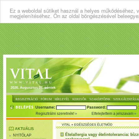
Ez a weboldal sütiket használ a helyes működéséhez, v
megjelenítéséhez. Ön az oldal böngészésével beleegye
2026. Augusztus 07. péntek
:
:
:
:
:
REGISZTRÁCIÓ
FÓRUM
HÍRLEVÉL
KERESŐK
SZAKÉRTŐINK
SZOLGÁLTATÁSA
Username:
Password:
Regisztrálni szeretnék!
Elfelejtettem a jelszavam
VITAL
»
EGÉSZSÉGES ÉLETMÓD
AKTUÁLIS
Ételallergia vagy ételintolerancia: bíz
NYITÓLAP