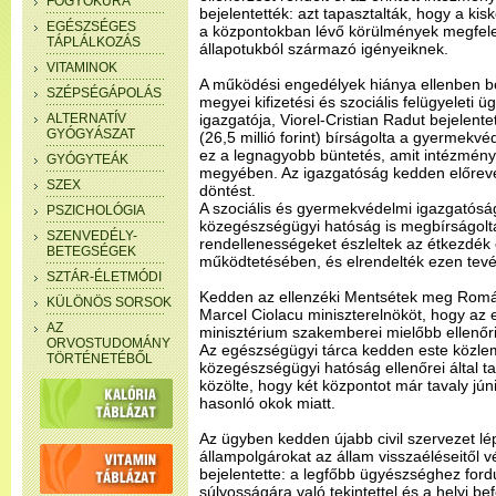
FOGYÓKÚRA
bejelentették: azt tapasztalták, hogy a ki
EGÉSZSÉGES
a központokban lévő körülmények megfel
TÁPLÁLKOZÁS
állapotukból származó igényeiknek.
VITAMINOK
A működési engedélyek hiánya ellenben be
SZÉPSÉGÁPOLÁS
megyei kifizetési és szociális felügyeleti
ALTERNATÍV
igazgatója, Viorel-Cristian Radut bejelente
GYÓGYÁSZAT
(26,5 millió forint) bírságolta a gyermekv
ez a legnagyobb büntetés, amit intézményr
GYÓGYTEÁK
megyében. Az igazgatóság kedden előrevet
SZEX
döntést.
A szociális és gyermekvédelmi igazgatósá
PSZICHOLÓGIA
közegészségügyi hatóság is megbírságolta
SZENVEDÉLY-
rendellenességeket észleltek az étkezdé
BETEGSÉGEK
működtetésében, és elrendelték ezen tevé
SZTÁR-ÉLETMÓDI
Kedden az ellenzéki Mentsétek meg Romá
KÜLÖNÖS SORSOK
Marcel Ciolacu miniszterelnököt, hogy az
AZ
minisztérium szakemberei mielőbb ellenőri
ORVOSTUDOMÁNY
Az egészségügyi tárca kedden este közle
TÖRTÉNETÉBŐL
közegészségügyi hatóság ellenőrei által t
közölte, hogy két központot már tavaly jú
hasonló okok miatt.
Az ügyben kedden újabb civil szervezet lép
állampolgárokat az állam visszaéléseitől 
bejelentette: a legfőbb ügyészséghez fordu
súlyosságára való tekintettel és a helyi be