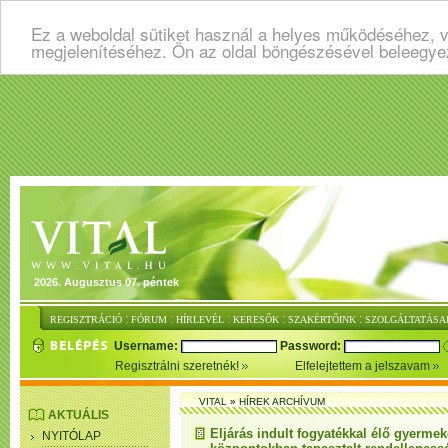
Ez a weboldal sütiket használ a helyes működéséhez, v
megjelenítéséhez. Ön az oldal böngészésével beleegye
2026. Augusztus 07. péntek
:
:
:
:
:
REGISZTRÁCIÓ
FÓRUM
HÍRLEVÉL
KERESŐK
SZAKÉRTŐINK
SZOLGÁLTATÁSA
Username:
Password:
Regisztrálni szeretnék!
Elfelejtettem a jelszavam
VITAL
»
HÍREK ARCHÍVUM
AKTUÁLIS
Eljárás indult fogyatékkal élő gyerme
NYITÓLAP