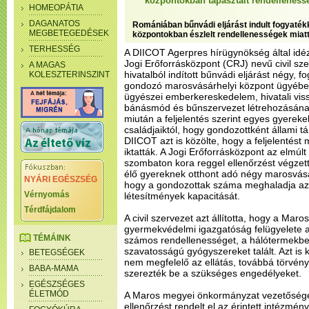
központokban tapasztalt rendelleness
HOMEOPÁTIA
DAGANATOS
Romániában bűnvádi eljárást indult fogyaté
MEGBETEGEDÉSEK
központokban észlelt rendellenességek miat
TERHESSÉG
A DIICOT Agerpres hírügynökség által idéz
Jogi Erőforrásközpont (CRJ) nevű civil sz
A MAGAS
hivatalból indított bűnvádi eljárást négy, 
KOLESZTERINSZINT
gondozó marosvásárhelyi központ ügyébe
ügyészei emberkereskedelem, hivatali viss
bánásmód és bűnszervezet létrehozásának
miután a feljelentés szerint egyes gyerek
családjaiktól, hogy gondozottként állami 
DIICOT azt is közölte, hogy a feljelenté
iktatták. A Jogi Erőforrásközpont az elmúlt
szombaton kora reggel ellenőrzést végzet
élő gyereknek otthont adó négy marosvásá
NYÁRI EGÉSZSÉG
hogy a gondozottak száma meghaladja az 
Vérnyomás
létesítmények kapacitását.
Térdfájdalom
A civil szervezet azt állította, hogy a Maro
gyermekvédelmi igazgatóság felügyelete a
TÉMÁINK
számos rendellenességet, a hálótermekbe 
szavatosságú gyógyszereket talált. Azt is 
BETEGSÉGEK
nem megfelelő az ellátás, továbbá törvé
BABA-MAMA
szerezték be a szükséges engedélyeket.
EGÉSZSÉGES
ÉLETMÓD
A Maros megyei önkormányzat vezetősége
ellenőrzést rendelt el az érintett intézmé