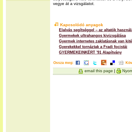
vegye át a vizsgálatot.
Kapcsolódó anyagok
Elalvás segítséggel – az altatók használ
Gyermekek ultrahangos kivizsgálása
Gyermek internetes zaklatásnak van kité
Gyerekekkel tornáztak a Fradi focistái
GYERMEKEINKÉRT '91 Alapítvány
Ossza meg:
Köv
email this page
|
Nyom