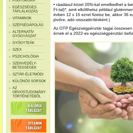
FOGYÓKÚRA
• ráadásul közel 20%-kal emelkedhet a bef
EGÉSZSÉGES
Ft-tal)*, amit elkölthetsz például gluténme
TÁPLÁLKOZÁS
évben 12 x 15 ezret fizetsz be, akkor 36 
VITAMINOK
jövőre, adó-visszatérítésként.)
SZÉPSÉGÁPOLÁS
Az OTP Egészségpénztár tagjai összesen 2
ALTERNATÍV
érnek el a 2022-es egészségpénztári bef
GYÓGYÁSZAT
GYÓGYTEÁK
SZEX
PSZICHOLÓGIA
SZENVEDÉLY-
BETEGSÉGEK
SZTÁR-ÉLETMÓDI
KÜLÖNÖS SORSOK
AZ
ORVOSTUDOMÁNY
TÖRTÉNETÉBŐL