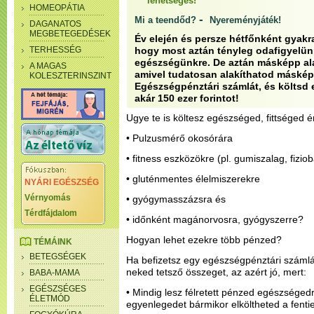
lehetséges!
HOMEOPÁTIA
-
Mi a teendőd?
Nyereményjáték!
DAGANATOS
MEGBETEGEDÉSEK
Év elején és persze hétfőnként gya
TERHESSÉG
hogy most aztán tényleg odafigyelün
egészségünkre. De aztán másképp ala
A MAGAS
amivel tudatosan alakíthatod máskép
KOLESZTERINSZINT
Egészségpénztári számlát, és költsd
akár 150 ezer forintot!
Ugye te is költesz egészséged, fittséged
• Pulzusmérő okosórára
• fitness eszközökre (pl. gumiszalag, fiziob
• gluténmentes élelmiszerekre
NYÁRI EGÉSZSÉG
Vérnyomás
• gyógymasszázsra és
Térdfájdalom
• időnként magánorvosra, gyógyszerre?
Hogyan lehet ezekre több pénzed?
TÉMÁINK
BETEGSÉGEK
Ha befizetsz egy egészségpénztári szám
neked tetsző összeget, az azért jó, mert:
BABA-MAMA
EGÉSZSÉGES
• Mindig lesz félretett pénzed egészséged
ÉLETMÓD
egyenlegedet bármikor elköltheted a fentie