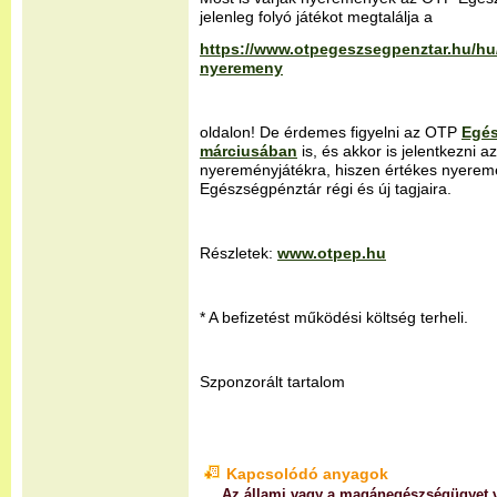
jelenleg folyó játékot megtalálja a
https://www.otpegeszsegpenztar.hu/hu
nyeremeny
oldalon! De érdemes figyelni az OTP
Egé
márciusában
is, és akkor is jelentkezni a
nyereményjátékra, hiszen értékes nyere
Egészségpénztár régi és új tagjaira.
Részletek:
www.otpep.hu
* A befizetést működési költség terheli.
Szponzorált tartalom
Kapcsolódó anyagok
Az állami vagy a magánegészségügyet v