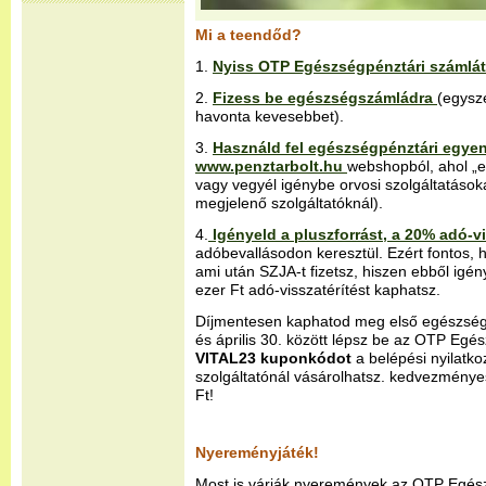
Mi a teendőd?
1.
Nyiss OTP Egészségpénztári számlát
2.
Fizess be egészségszámládra
(egysz
havonta kevesebbet).
3.
Használd fel egészségpénztári egye
www.penztarbolt.hu
webshopból, ahol „ep”
vagy vegyél igénybe orvosi szolgáltatások
megjelenő szolgáltatóknál).
4.
Igényeld a pluszforrást, a 20% adó-vi
adóbevallásodon keresztül. Ezért fontos, 
ami után SZJA-t fizetsz, hiszen ebből igé
ezer Ft adó-visszatérítést kaphatsz.
Díjmentesen kaphatod meg első egészségk
és április 30. között lépsz be az OTP Eg
VITAL23 kuponkódot
a belépési nyilatko
szolgáltatónál vásárolhatsz. kedvezménye
Ft!
Nyereményjáték!
Most is várják nyeremények az OTP Egész