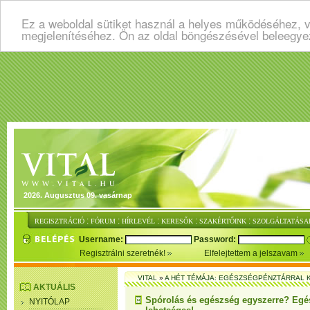
Ez a weboldal sütiket használ a helyes működéséhez, v
megjelenítéséhez. Ön az oldal böngészésével beleegye
2026. Augusztus 09. vasárnap
:
:
:
:
:
REGISZTRÁCIÓ
FÓRUM
HÍRLEVÉL
KERESŐK
SZAKÉRTŐINK
SZOLGÁLTATÁSA
Username:
Password:
Regisztrálni szeretnék!
Elfelejtettem a jelszavam
VITAL
»
A HÉT TÉMÁJA: EGÉSZSÉGPÉNZTÁRRAL
AKTUÁLIS
Spórolás és egészség egyszerre? Egé
NYITÓLAP