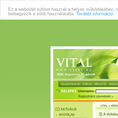
Ez a weboldal sütiket használ a helyes működéséhez, 
beleegyezik a sütik használatába.
További információ
2026. Augusztus 07. péntek
:
:
:
REGISZTRÁCIÓ
FÓRUM
HÍRLEVÉL
KERES
Username:
Regisztrálni szeretnék!
VITAL
»
HÍRE
AKTUÁLIS
A dohányz
NYITÓLAP