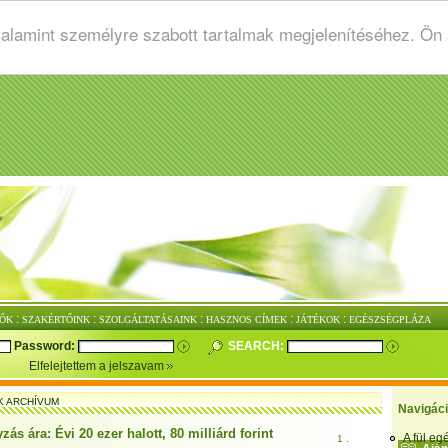
valamint személyre szabott tartalmak megjelenítéséhez. Ön
:
:
:
:
:
ŐK
SZAKÉRTŐINK
SZOLGÁLTATÁSAINK
HASZNOS CÍMEK
JÁTÉKOK
EGÉSZSÉGPLÁZA
Password:
SEARCH:
Elfelejtettem a jelszavam
K ARCHÍVUM
Navigác
ás ára: Évi 20 ezer halott, 80 milliárd forint
A fül e
1 .