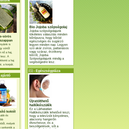
atunk
Bio Jojoba szépségolaj
Jojoba szépségolajunk
tökéletes választás minden
s-sörös
bőrtípusra, hogy bőröd
szappan
egészséges és sugárzó
legyen minden nap. Legyen
nyáink is
szó akár zsíros, pattanásos
gy sörtől
vagy száraz, érzékeny
 nő a haj,
bőrről, Jojoba
 lesz. A
Szépségolajunk mindig a
kkenti a haj
segítségedre lesz.
t, a korpát.
- Egészségpláza
ajánlatunk -
ajánló
Újratölthető
hallókészülék
Ez a Láthatatlan
ító koktél
Hallókészülék lehetővé teszi,
hogy a televíziót kényelmes,
osabb és
alacsony hangerőn
ebb
élvezhesse, és a
kből, melyek
beszélgetések, sőt a
 serkentik a