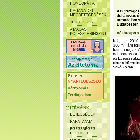
HOMEOPÁTIA
DAGANATOS
Az Országos 
MEGBETEGEDÉSEK
dohányzás év
társadalom s
TERHESSÉG
Budapesten, 
A MAGAS
Vásároljon a
KOLESZTERINSZINT
Kifejtette: 201
360 milliárd for
forintra rúgtak.
dohányzással ka
az Egészségbizt
okozta közvetle
Vokó Zoltán.
NYÁRI EGÉSZSÉG
Vérnyomás
Térdfájdalom
TÉMÁINK
BETEGSÉGEK
BABA-MAMA
EGÉSZSÉGES
ÉLETMÓD