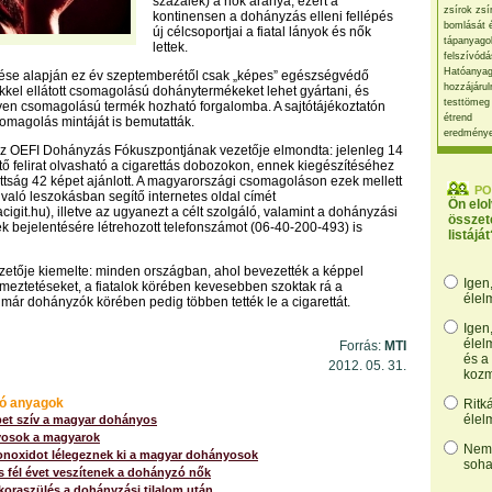
százalék) a nők aránya, ezért a
zsírok zsí
kontinensen a dohányzás elleni fellépés
bomlását 
új célcsoportjai a fiatal lányok és nők
tápanyago
lettek.
felszívódá
Hatóanyag
ése alapján ez év szeptemberétől csak „képes” egészségvédő
hozzájárul
kkel ellátott csomagolású dohánytermékeket lehet gyártani, és
testtömeg
lyen csomagolású termék hozható forgalomba. A sajtótájékoztatón
étrend
omagolás mintáját is bemutatták.
eredmény
az OEFI Dohányzás Fókuszpontjának vezetője elmondta: jelenleg 14
ető felirat olvasható a cigarettás dobozokon, ennek kiegészítéséhez
ttság 42 képet ajánlott. A magyarországi csomagoláson ezek mellett
PO
való leszokásban segítő internetes oldal címét
Ön elo
igit.hu), illetve az ugyanezt a célt szolgáló, valamint a dohányzási
összet
 bejelentésére létrehozott telefonszámot (06-40-200-493) is
listáját
zetője kiemelte: minden országban, ahol bevezették a képpel
Igen
lmeztetéseket, a fiatalok körében kevesebben szoktak rá a
élel
már dohányzók körében pedig többen tették le a cigarettát.
Igen
élel
Forrás:
MTI
és a
2012. 05. 31.
kozm
ó anyagok
Ritk
élel
bet szív a magyar dohányos
yosok a magyarok
Nem,
noxidot lélegeznek ki a magyar dohányosok
soha
 fél évet veszítenek a dohányzó nők
koraszülés a dohányzási tilalom után