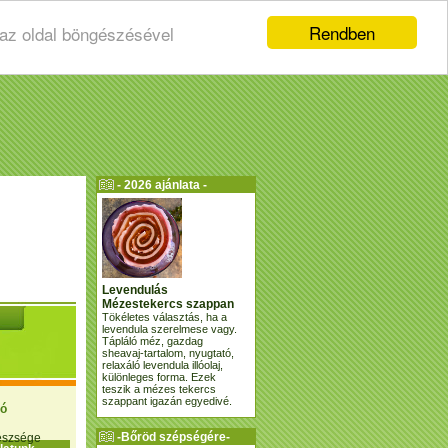
Rendben
 az oldal böngészésével
- 2026 ajánlata -
Levendulás
Mézestekercs szappan
Tökéletes választás, ha a
levendula szerelmese vagy.
Tápláló méz, gazdag
sheavaj-tartalom, nyugtató,
relaxáló levendula illóolaj,
különleges forma. Ezek
teszik a mézes tekercs
szappant igazán egyedivé.
ió
-Bőröd szépségére-
gészsége