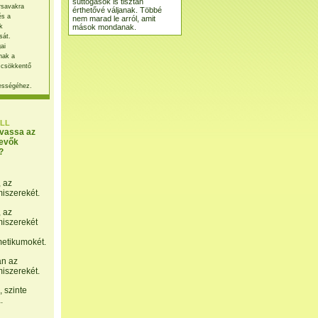
suttogások is tisztán
rsavakra
érthetővé váljanak. Többé
és a
nem marad le arról, amit
mások mondanak.
k
sát.
ai
nak a
 csökkentő
ességéhez.
LL
lvassa az
evők
?
, az
miszerekét.
, az
miszerekét
etikumokét.
án az
miszerekét.
 szinte
.