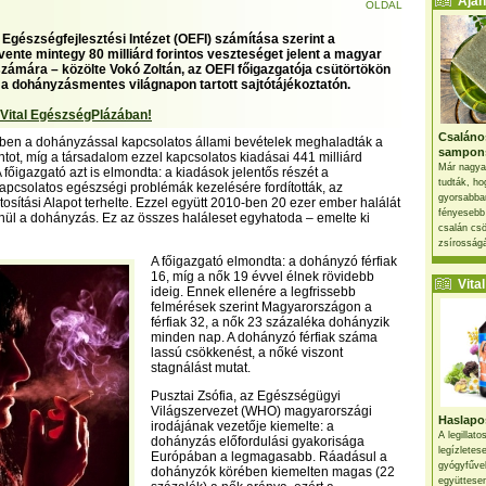
Ajánl
OLDAL
Egészségfejlesztési Intézet (OEFI) számítása szerint a
ente mintegy 80 milliárd forintos veszteséget jelent a magyar
zámára – közölte Vokó Zoltán, az OEFI főigazgatója csütörtökön
a dohányzásmentes világnapon tartott sajtótájékoztatón.
 Vital EgészségPlázában!
Csaláno
0-ben a dohányzással kapcsolatos állami bevételek meghaladták a
sampon
intot, míg a társadalom ezzel kapcsolatos kiadásai 441 milliárd
Már nagya
 A főigazgató azt is elmondta: a kiadások jelentős részét a
tudták, ho
pcsolatos egészségi problémák kezelésére fordították, az
gyorsabban
osítási Alapot terhelte. Ezzel együtt 2010-ben 20 ezer ember halálát
fényesebb
nül a dohányzás. Ez az összes haláleset egyhatoda – emelte ki
csalán csö
zsírosságá
A főigazgató elmondta: a dohányzó férfiak
16, míg a nők 19 évvel élnek rövidebb
Vital 
ideig. Ennek ellenére a legfrissebb
felmérések szerint Magyarországon a
férfiak 32, a nők 23 százaléka dohányzik
minden nap. A dohányzó férfiak száma
lassú csökkenést, a nőké viszont
stagnálást mutat.
Pusztai Zsófia, az Egészségügyi
Világszervezet (WHO) magyarországi
Haslapos
irodájának vezetője kiemelte: a
A legillat
dohányzás előfordulási gyakorisága
legízletes
Európában a legmagasabb. Ráadásul a
gyógyfűve
dohányzók körében kiemelten magas (22
együttesen