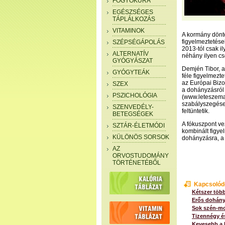
FOGYÓKÚRA
EGÉSZSÉGES
TÁPLÁLKOZÁS
VITAMINOK
A kormány dönt
figyelmeztetése
SZÉPSÉGÁPOLÁS
2013-tól csak i
ALTERNATÍV
néhány ilyen cs
GYÓGYÁSZAT
Demjén Tibor, 
GYÓGYTEÁK
féle figyelmezt
az Európai Bizo
SZEX
a dohányzásról 
PSZICHOLÓGIA
(www.leteszemac
szabályszegések
SZENVEDÉLY-
feltüntetik.
BETEGSÉGEK
A fókuszpont ve
SZTÁR-ÉLETMÓDI
kombinált figye
KÜLÖNÖS SORSOK
dohányzásra, a 
AZ
ORVOSTUDOMÁNY
TÖRTÉNETÉBŐL
Kapcsolód
Kétszer töb
Erős dohán
Sok szén-mo
Tizennégy és
Kevesebb a 