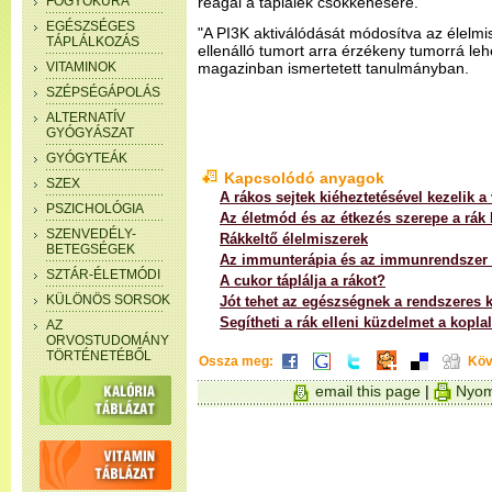
FOGYÓKÚRA
reagál a táplálék csökkenésére.
EGÉSZSÉGES
"A PI3K aktiválódását módosítva az élelm
TÁPLÁLKOZÁS
ellenálló tumort arra érzékeny tumorrá lehet
VITAMINOK
magazinban ismertetett tanulmányban.
SZÉPSÉGÁPOLÁS
ALTERNATÍV
GYÓGYÁSZAT
GYÓGYTEÁK
Kapcsolódó anyagok
SZEX
A rákos sejtek kiéheztetésével kezelik a
PSZICHOLÓGIA
Az életmód és az étkezés szerepe a rák
SZENVEDÉLY-
Rákkeltő élelmiszerek
BETEGSÉGEK
Az immunterápia és az immunrendszer s
SZTÁR-ÉLETMÓDI
A cukor táplálja a rákot?
KÜLÖNÖS SORSOK
Jót tehet az egészségnek a rendszeres 
Segítheti a rák elleni küzdelmet a kopla
AZ
ORVOSTUDOMÁNY
TÖRTÉNETÉBŐL
Ossza meg:
Köv
email this page
|
Nyom