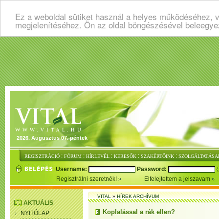
Ez a weboldal sütiket használ a helyes működéséhez, v
megjelenítéséhez. Ön az oldal böngészésével beleegye
2026. Augusztus 07. péntek
:
:
:
:
:
REGISZTRÁCIÓ
FÓRUM
HÍRLEVÉL
KERESŐK
SZAKÉRTŐINK
SZOLGÁLTATÁSA
Username:
Password:
Regisztrálni szeretnék!
Elfelejtettem a jelszavam
VITAL
»
HÍREK ARCHÍVUM
AKTUÁLIS
Koplalással a rák ellen?
NYITÓLAP