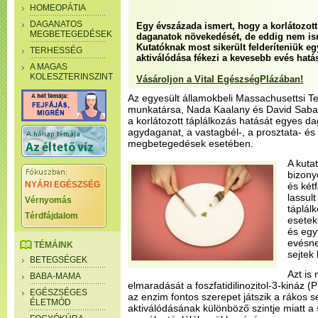
HOMEOPÁTIA
DAGANATOS
Egy évszázada ismert, hogy a korlátozott 
MEGBETEGEDÉSEK
daganatok növekedését, de eddig nem is
Kutatóknak most sikerült felderíteniük e
TERHESSÉG
aktiválódása fékezi a kevesebb evés hatás
A MAGAS
KOLESZTERINSZINT
Vásároljon a Vital EgészségPlázában!
Az egyesült államokbeli Massachusettsi Te
munkatársa, Nada Kaalany és David Sabat
a korlátozott táplálkozás hatását egyes d
agydaganat, a vastagbél-, a prosztata- é
megbetegedések esetében.
A kuta
bizony
NYÁRI EGÉSZSÉG
és két
lassul
Vérnyomás
táplál
Térdfájdalom
esetek
és egy
evésne
TÉMÁINK
sejtek
BETEGSÉGEK
Azt is
BABA-MAMA
elmaradását a foszfatidilinozitol-3-kináz (
EGÉSZSÉGES
az enzim fontos szerepet játszik a rákos 
ÉLETMÓD
aktiválódásának különböző szintje miatt 