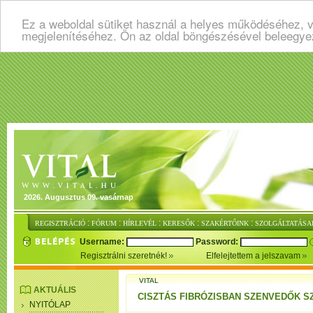
Ez a weboldal sütiket használ a helyes működéséhez, v
megjelenítéséhez. Ön az oldal böngészésével beleegye
2026. Augusztus 09. vasárnap
:
:
:
:
:
REGISZTRÁCIÓ
FÓRUM
HÍRLEVÉL
KERESŐK
SZAKÉRTŐINK
SZOLGÁLTATÁSA
Username:
Password:
Regisztrálni szeretnék!
Elfelejtettem a jelszavam
VITAL
AKTUÁLIS
CISZTÁS FIBRÓZISBAN SZENVEDŐK S
NYITÓLAP