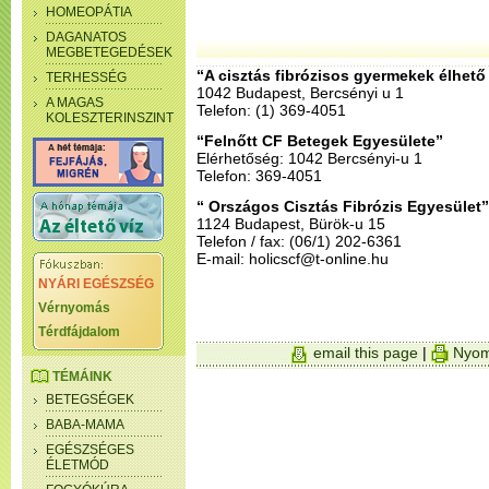
HOMEOPÁTIA
DAGANATOS
MEGBETEGEDÉSEK
“A cisztás fibrózisos gyermekek élhető 
TERHESSÉG
1042 Budapest, Bercsényi u 1
A MAGAS
Telefon: (1) 369-4051
KOLESZTERINSZINT
“Felnőtt CF Betegek Egyesülete”
Elérhetőség: 1042 Bercsényi-u 1
Telefon: 369-4051
“ Országos Cisztás Fibrózis Egyesület”
1124 Budapest, Bürök-u 15
Telefon / fax: (06/1) 202-6361
E-mail: holicscf@t-online.hu
NYÁRI EGÉSZSÉG
Vérnyomás
Térdfájdalom
email this page
|
Nyom
TÉMÁINK
BETEGSÉGEK
BABA-MAMA
EGÉSZSÉGES
ÉLETMÓD